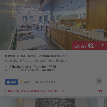
43
.-
p.P. ab €
ACHAT Hotel Bochum Dortmund
4 Sterne
Deutschland / Nordrhein-Westfalen / Bochum
1 Nacht, August - Dezember 2026
DZ Business Economy, Frühstück
90%
5,2
/6
286 Bewertungen
ACHAT Hotel Bochum Dortmund
mit Flug ab € 322.-