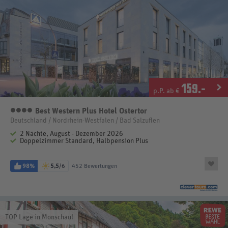
159
.-
p.P. ab €
Best Western Plus Hotel Ostertor
4 Sterne
Deutschland / Nordrhein-Westfalen / Bad Salzuflen
2 Nächte, August - Dezember 2026
Doppelzimmer Standard, Halbpension Plus
98%
5,5
/6
452 Bewertungen
TOP Lage in Monschau!