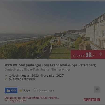
98
.-
p.P. ab €
Steigenberger Icon Grandhotel & Spa Petersberg
5 Sterne
Deutschland / Rhein-Main Region / Königswinter
1 Nacht, August 2026 - November 2027
Superior, Frühstück
90%
5,1
/6
585 Bewertungen
Steigenberger Icon Grandhotel & Spa Petersberg
mit Flug ab € 484.-