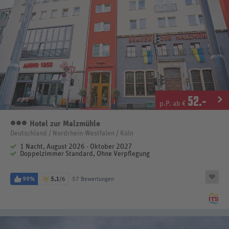
52
.-
p.P. ab €
Hotel zur Malzmühle
3 Sterne
Deutschland / Nordrhein-Westfalen / Köln
1 Nacht, August 2026 - Oktober 2027
Doppelzimmer Standard, Ohne Verpflegung
99%
5,1
/6
57 Bewertungen