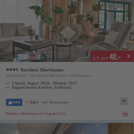
42
.-
p.P. ab €
Residenz Oberhausen
3,5 Sterne
Deutschland / Nordrhein-Westfalen / Oberhausen
1 Nacht, August 2026 - Oktober 2027
Doppelzimmer Komfort, Frühstück
98%
5,6
/6
467 Bewertungen
Residenz Oberhausen
mit Flug ab € 303.-