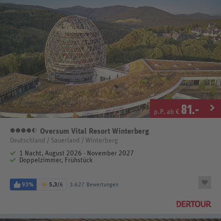
81
.-
p.P. ab €
Oversum Vital Resort Winterberg
4,5 Sterne
Deutschland / Sauerland / Winterberg
1 Nacht, August 2026 - November 2027
Doppelzimmer, Frühstück
93%
5,3
/6
3.627 Bewertungen