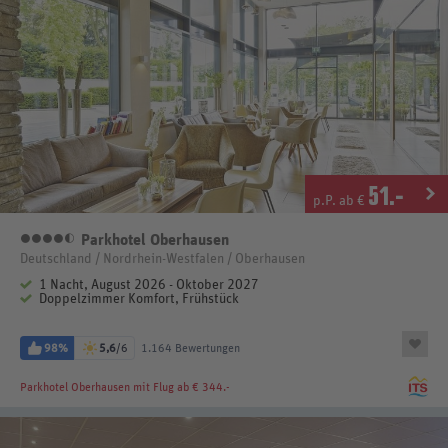
51
.-
p.P. ab €
Parkhotel Oberhausen
4,5 Sterne
Deutschland / Nordrhein-Westfalen / Oberhausen
1 Nacht, August 2026 - Oktober 2027
Doppelzimmer Komfort, Frühstück
98%
5,6
/6
1.164 Bewertungen
Parkhotel Oberhausen
mit Flug ab € 344.-