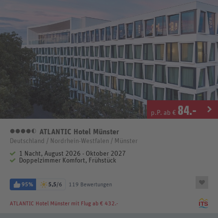
84
.-
p.P. ab €
ATLANTIC Hotel Münster
4,5 Sterne
Deutschland / Nordrhein-Westfalen / Münster
1 Nacht, August 2026 - Oktober 2027
Doppelzimmer Komfort, Frühstück
95%
5,5
/6
119 Bewertungen
ATLANTIC Hotel Münster
mit Flug ab € 432.-