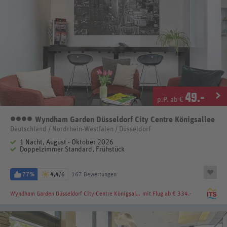
49
.-
p.P. ab €
Wyndham Garden Düsseldorf City Centre Königsallee
4 Sterne
Deutschland / Nordrhein-Westfalen / Düsseldorf
1 Nacht, August - Oktober 2026
Doppelzimmer Standard, Frühstück
77%
4,4
/6
167 Bewertungen
Wyndham Garden Düsseldorf City Centre Königsallee
mit Flug ab € 334.-