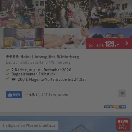
129
.-
p.P. ab €
Hotel Liebesglück Winterberg
4 Sterne
Deutschland / Sauerland / Winterberg
2 Nächte, August - Dezember 2026
Doppelzimmer, Frühstück
🎟️ -200 € Magenta-Vorteilscode bis 24.02.
84%
4,9
/6
347 Bewertungen
Halbpension Plus im Brauhaus