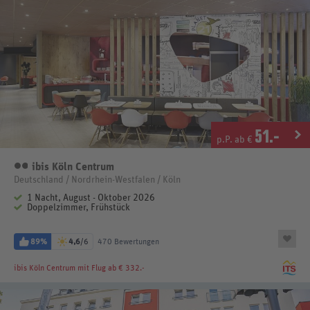
51
.-
p.P. ab €
ibis Köln Centrum
2 Sterne
Deutschland / Nordrhein-Westfalen / Köln
1 Nacht, August - Oktober 2026
Doppelzimmer, Frühstück
89%
4,6
/6
470 Bewertungen
ibis Köln Centrum
mit Flug ab € 332.-