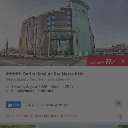
77
.-
p.P. ab €
Dorint Hotel An Der Messe Köln
4,5 Sterne
Deutschland / Nordrhein-Westfalen / Köln
1 Nacht, August 2026 - Oktober 2027
Doppelzimmer, Frühstück
89%
5,1
/6
1.538 Bewertungen
Dorint Hotel An Der Messe Köln
mit Flug ab € 433.-