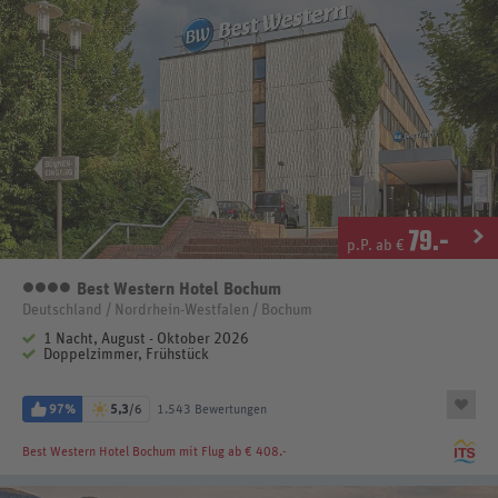
79
.-
p.P. ab €
Best Western Hotel Bochum
4 Sterne
Deutschland / Nordrhein-Westfalen / Bochum
1 Nacht, August - Oktober 2026
Doppelzimmer, Frühstück
97%
5,3
/6
1.543 Bewertungen
Best Western Hotel Bochum
mit Flug ab € 408.-