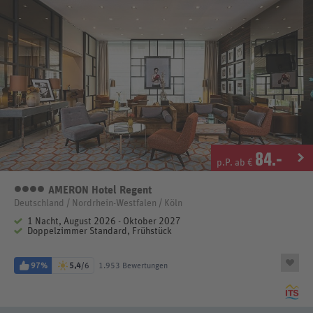
84
.-
p.P. ab €
AMERON Hotel Regent
4 Sterne
Deutschland / Nordrhein-Westfalen / Köln
1 Nacht, August 2026 - Oktober 2027
Doppelzimmer Standard, Frühstück
97%
5,4
/6
1.953 Bewertungen