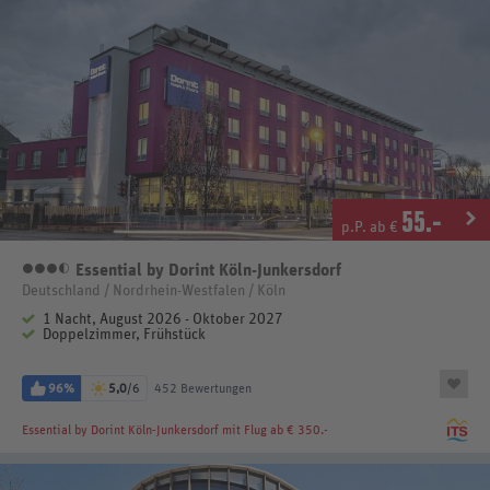
55
.-
p.P. ab €
Essential by Dorint Köln-Junkersdorf
3,5 Sterne
Deutschland / Nordrhein-Westfalen / Köln
1 Nacht, August 2026 - Oktober 2027
Doppelzimmer, Frühstück
96%
5,0
/6
452 Bewertungen
Essential by Dorint Köln-Junkersdorf
mit Flug ab € 350.-