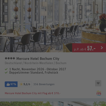
57
.-
p.P. ab €
Mercure Hotel Bochum City
4 Sterne
Deutschland / Nordrhein-Westfalen / Bochum
1 Nacht, November 2026 - Oktober 2027
Doppelzimmer Standard, Frühstück
97%
5,1
/6
356 Bewertungen
Mercure Hotel Bochum City
mit Flug ab € 370.-