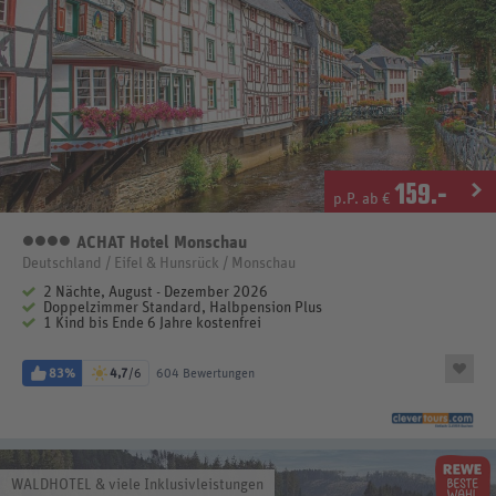
159
.-
p.P. ab €
ACHAT Hotel Monschau
4 Sterne
Deutschland / Eifel & Hunsrück / Monschau
2 Nächte, August - Dezember 2026
Doppelzimmer Standard, Halbpension Plus
1 Kind bis Ende 6 Jahre kostenfrei
83%
4,7
/6
604 Bewertungen
WALDHOTEL & viele Inklusivleistungen