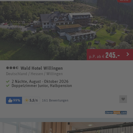
245
.-
p.P. ab €
Wald Hotel Willingen
3,5 Sterne
Deutschland / Hessen / Willingen
2 Nächte, August - Oktober 2026
Doppelzimmer Junior, Halbpension
99%
5,5
/6
161 Bewertungen