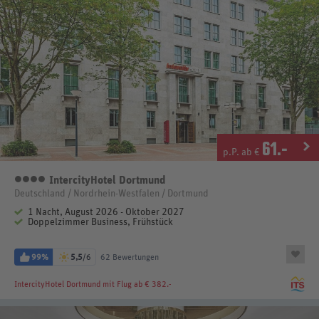
61
.-
p.P. ab €
IntercityHotel Dortmund
4 Sterne
Deutschland / Nordrhein-Westfalen / Dortmund
1 Nacht, August 2026 - Oktober 2027
Doppelzimmer Business, Frühstück
99%
5,5
/6
62 Bewertungen
IntercityHotel Dortmund
mit Flug ab € 382.-