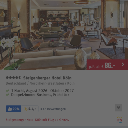
86
.-
p.P. ab €
Steigenberger Hotel Köln
4,5 Sterne
Deutschland / Nordrhein-Westfalen / Köln
1 Nacht, August 2026 - Oktober 2027
Doppelzimmer Business, Frühstück
90%
5,1
/6
432 Bewertungen
Steigenberger Hotel Köln
mit Flug ab € 464.-