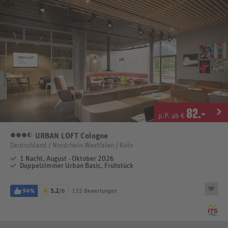
82
.-
p.P. ab €
URBAN LOFT Cologne
3,5 Sterne
Deutschland / Nordrhein-Westfalen / Köln
1 Nacht, August - Oktober 2026
Doppelzimmer Urban Basic, Frühstück
94%
5,2
/6
133 Bewertungen