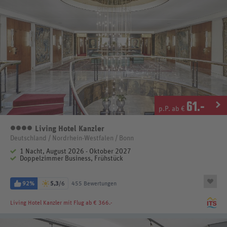
61
.-
p.P. ab €
Living Hotel Kanzler
4 Sterne
Deutschland / Nordrhein-Westfalen / Bonn
1 Nacht, August 2026 - Oktober 2027
Doppelzimmer Business, Frühstück
92%
5,3
/6
455 Bewertungen
Living Hotel Kanzler
mit Flug ab € 366.-