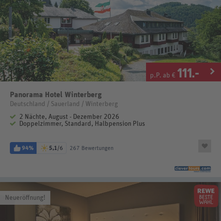
111
.-
p.P. ab €
Panorama Hotel Winterberg
Deutschland / Sauerland / Winterberg
2 Nächte, August - Dezember 2026
Doppelzimmer, Standard, Halbpension Plus
94%
5,1
/6
267 Bewertungen
Neueröffnung!