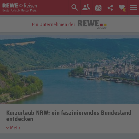
0
Bestpreis-Garantie
Kurzurlaub NRW: ein faszinierendes Bundesland
entdecken
Mehr
Nordrhein-Westfalen – oder kurz NRW – steht für die meisten
gleichbedeutend für den Ruhrpott, den Karneval in Köln oder den