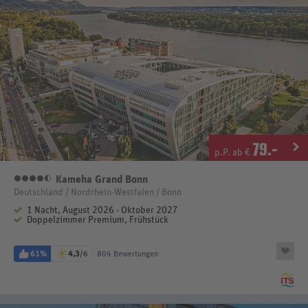
79
.-
p.P. ab €
Kameha Grand Bonn
4,5 Sterne
Deutschland / Nordrhein-Westfalen / Bonn
1 Nacht, August 2026 - Oktober 2027
Doppelzimmer Premium, Frühstück
61%
4,3
/6
804 Bewertungen