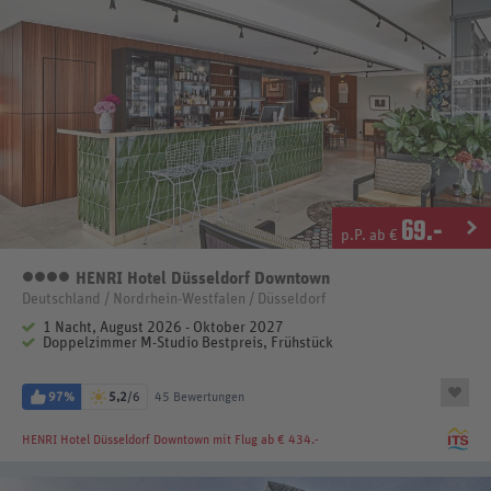
69
.-
p.P. ab €
HENRI Hotel Düsseldorf Downtown
4 Sterne
Deutschland / Nordrhein-Westfalen / Düsseldorf
1 Nacht, August 2026 - Oktober 2027
Doppelzimmer M-Studio Bestpreis, Frühstück
97%
5,2
/6
45 Bewertungen
HENRI Hotel Düsseldorf Downtown
mit Flug ab € 434.-