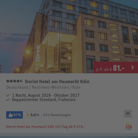
81
.-
p.P. ab €
Dorint Hotel am Heumarkt Köln
4,5 Sterne
Deutschland / Nordrhein-Westfalen / Köln
1 Nacht, August 2026 - Oktober 2027
Doppelzimmer Standard, Frühstück
87%
5,0
/6
833 Bewertungen
Dorint Hotel am Heumarkt Köln
mit Flug ab € 478.-