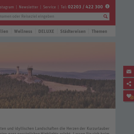
02203 / 422 300
nstagram
Newsletter
Service
Tel:
lien
Wellness
DELUXE
Städtereisen
Themen
0
ten und idyllischen Landschaften die Herzen der Kurzurlauber
ine ganz persönlichen Highlights erlebt. Lassen Sie sich beim