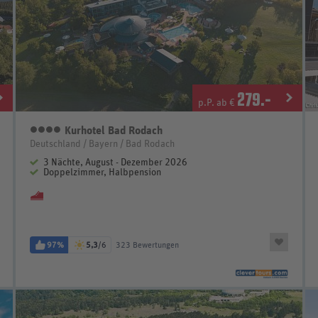
279
.-
p.P. ab €
Kurhotel Bad Rodach
4 Sterne
Deutschland / Bayern / Bad Rodach
3 Nächte, August - Dezember 2026
Doppelzimmer, Halbpension
97%
5,3
/6
323 Bewertungen