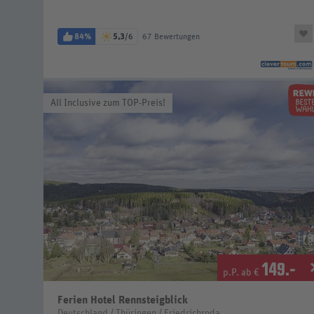
84%
5,3
/6
67 Bewertungen
All Inclusive zum TOP-Preis!
149
.-
p.P. ab €
Ferien Hotel Rennsteigblick
Deutschland / Thüringen / Friedrichroda