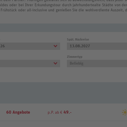
aldes oder bei Ihrer Erkundungstour durch jahrhundertealte Städte von de
Frühstück oder all-inclusive und genießen Sie die wohlverdiente Auszeit, d
e
Spät. Rückreise
026
13.08.2027
Zimmertyp
Beliebig
60 Angebote
49.-
p.P. ab €