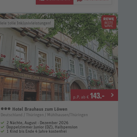
iele tolle Inklusivleistungen!
143
.-
p.P. ab €
Hotel Brauhaus zum Löwen
3 Sterne
Deutschland / Thüringen / Mühlhausen/Thüringen
2 Nächte, August - Dezember 2026
Doppelzimmer Junior (DZ), Halbpension
1 Kind bis Ende 4 Jahre kostenfrei