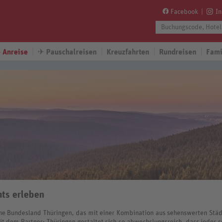
Facebook
I
 Anreise
✈
Pauschalreisen
Kreuzfahrten
Rundreisen
Fami
hts erleben
che Bundesland Thüringen, das mit einer Kombination aus sehenswerten Städ
t dem Partner: Thüringen gestaltet sich so abwechslungsreich, dass jeder se