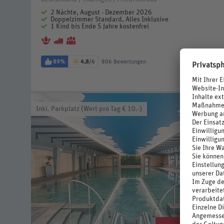
2 Nächte, August - Dezember 2026
Doppelzimmer Standard, Alles Inklusive
1 Kind bis Ende 5 Jahre kostenfrei
89%
4,8
/6
806 Bewertungen
Inkl. Parkplatz (Wert pro Tag € 10.-)