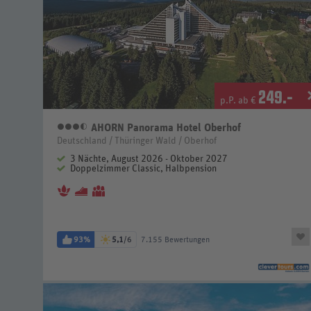
249
.-
p.P. ab €
AHORN Panorama Hotel Oberhof
3,5 Sterne
Deutschland / Thüringer Wald / Oberhof
3 Nächte, August 2026 - Oktober 2027
Doppelzimmer Classic, Halbpension
93%
5,1
/6
7.155 Bewertungen