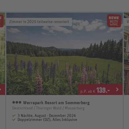
Zimmer in 2025 teilweise renoviert
V
139
.-
p.P. ab €
Werrapark Resort am Sommerberg
3 Sterne
Deutschland / Thüringer Wald / Masserberg
3 Nächte, August - Dezember 2026
Doppelzimmer (DZ), Alles Inklusive