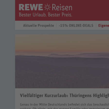
Aktuelle Prospekte
-15% ONLINE-DEALS
Eigene
Vielfältiger Kurzurlaub: Thüringens Highlig
Genau in der Mitte Deutschlands befindet sich das beschauli
erobert. Ob allein, mit der ganzen Familie oder gemeinsam mi