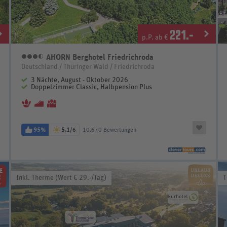
221
.-
p.P. ab €
AHORN Berghotel Friedrichroda
3,5 Sterne
Deutschland / Thüringer Wald / Friedrichroda
3 Nächte, August - Oktober 2026
Doppelzimmer Classic, Halbpension Plus
95%
5,1
/6
10.670 Bewertungen
Inkl. Therme (Wert € 29.-/Tag)
T