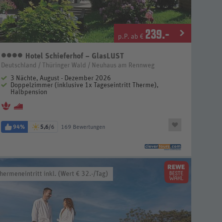
239
.-
p.P. ab €
Hotel Schieferhof – GlasLUST
4 Sterne
Deutschland / Thüringer Wald / Neuhaus am Rennweg
3 Nächte, August - Dezember 2026
Doppelzimmer (inklusive 1x Tageseintritt Therme),
Halbpension
94%
5,6
/6
169 Bewertungen
hermeneintritt inkl. (Wert € 32.-/Tag)