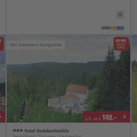
Inkl. Gästekarte Georgenthal
149
.-
p.P. ab €
Hotel Rodebachmühle
3 Sterne
Deutschland / Thüringen / Georgenthal