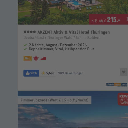
215
.-
p.P. ab €
AKZENT Aktiv & Vital Hotel Thüringen
4 Sterne
Deutschland / Thüringer Wald / Schmalkalden
2 Nächte, August - Dezember 2026
Doppelzimmer, Vital, Halbpension Plus
Neu
98%
5,6
/6
909 Bewertungen
Zimmerupgrade (Wert € 15.- p.P./Nacht)