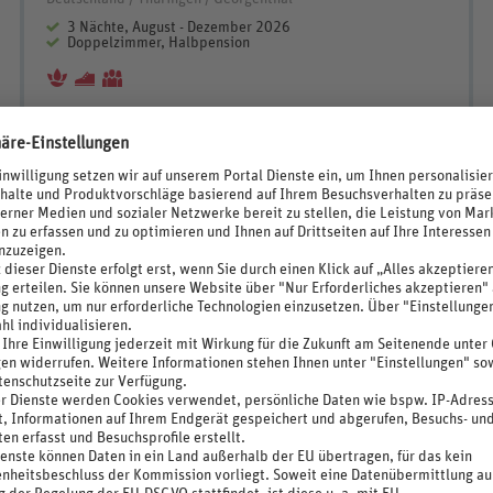
3 Nächte, August - Dezember 2026
Doppelzimmer, Halbpension
69%
3,8
/6
244 Bewertungen
N