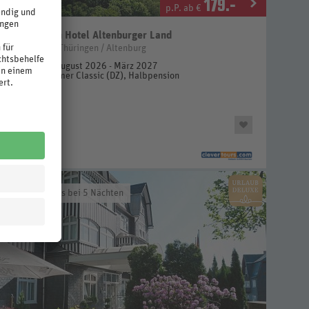
179
.-
p.P. ab €
Best Western Hotel Altenburger Land
Deutschland / Thüringen / Altenburg
2 Nächte, August 2026 - März 2027
Doppelzimmer Classic (DZ), Halbpension
OP Vorteilspreis bei 5 Nächten