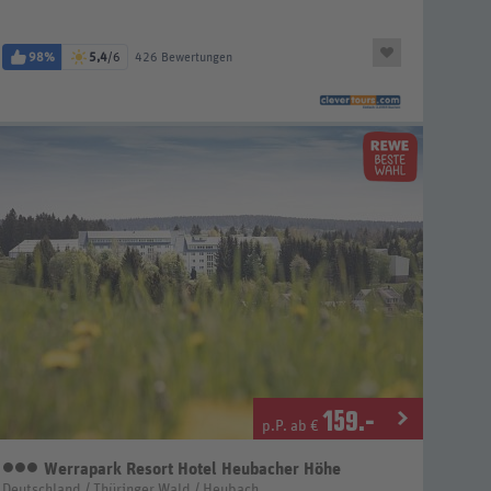
98%
5,4
/6
426 Bewertungen
159
.-
p.P. ab €
Werrapark Resort Hotel Heubacher Höhe
3 Sterne
Deutschland / Thüringer Wald / Heubach