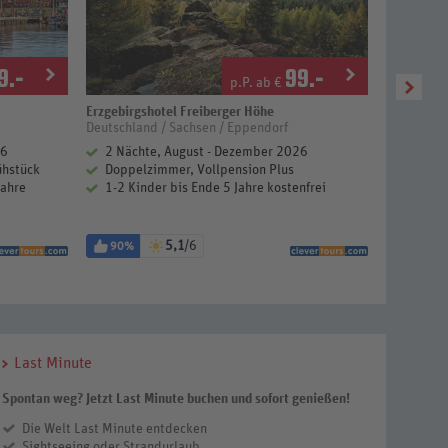
9
.-
99
.-
p.P. ab €
Erzgebirgshotel Freiberger Höhe
CA
3,
Deutschland / Sachsen / Eppendorf
Deutschlan
26
2 Nächte, August - Dezember 2026
2 Näch
ühstück
Doppelzimmer, Vollpension Plus
Doppelz
Jahre
1-2 Kinder bis Ende 5 Jahre kostenfrei
1 Kind 
5,1
/6
90%
84%