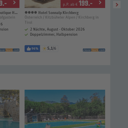
9
.-
199
.-
p.P. ab €
Hotel & Spa
Hotel Sonnalp Kirchberg
Ho
4 Sterne
4 
ofgastein
Österreich / Kitzbüheler Alpen / Kirchberg in
Österreich
Tirol
26
3 Näch
nsion
2 Nächte, August - Oktober 2026
Doppel
Halbpe
Doppelzimmer, Halbpension
5,1
/6
96%
85%