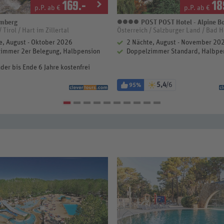
169
.-
18
p.P. ab €
p.P. ab €
amberg
POST POST Hotel - Alpine Boutique 
4 Sterne
 Tirol / Hart im Zillertal
Österreich / Salzburger Land / Bad H
e, August - Oktober 2026
2 Nächte, August - November 20
immer 2er Belegung, Halbpension
Doppelzimmer Standard, Halbpe
nder bis Ende 6 Jahre kostenfrei
5,4
/6
95%