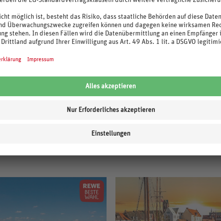
189
.-
23
p.P. ab €
p.P. ab €
 Lisa Wellness & SPA
Hotel Baltic Inn
nische Ostseeküste / Kolobrzeg
Polen / Polnische Ostseeküste / Pogo
e, August - Dezember 2026
5 Nächte, August - Oktober 2026
immer (DZ), Halbpension Plus
Doppelzimmer, Halbpension
5,2
/6
93%