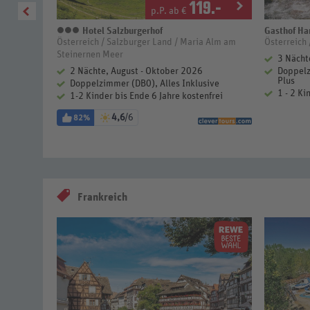
9
.-
119
.-
p.P. ab €
Hotel Salzburgerhof
Gasthof H
3 Sterne
Österreich / Salzburger Land / Maria Alm am
Österreich /
Steinernen Meer
3 Nächt
2 Nächte, August - Oktober 2026
Doppelz
Plus
frei
Doppelzimmer (DB0), Alles Inklusive
1 - 2 Ki
1-2 Kinder bis Ende 6 Jahre kostenfrei
4,6
/6
82%
Frankreich