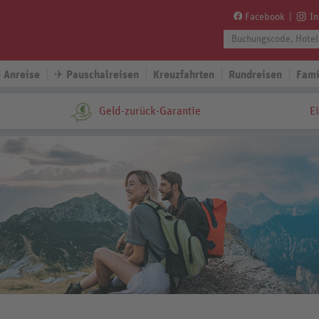
Facebook
I
 Anreise
✈
Pauschalreisen
Kreuzfahrten
Rundreisen
Fami
Geld-zurück-Garantie
E