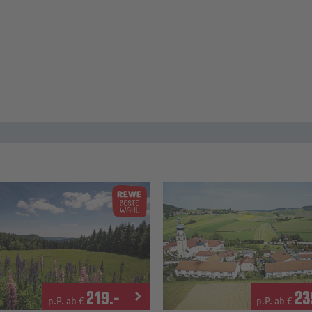
219
.-
23
p.P. ab €
p.P. ab €