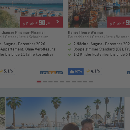
90
.-
9
p.P. ab €
p.P. ab €
nthäuser Pinamar-Miramar
Hanse House Wismar
d / Ostseeküste / Scharbeutz
Deutschland / Ostseeküste / Wismar
e, August - Dezember 2026
2 Nächte, August - Dezember 20
Appartement, Ohne Verpflegung
Doppelzimmer Standard (DZ), Fr
er bis Ende 11 Jahre kostenfrei
1-2 Kinder kostenfrei bis Ende 5 
5,1
/6
4,1
/6
67%