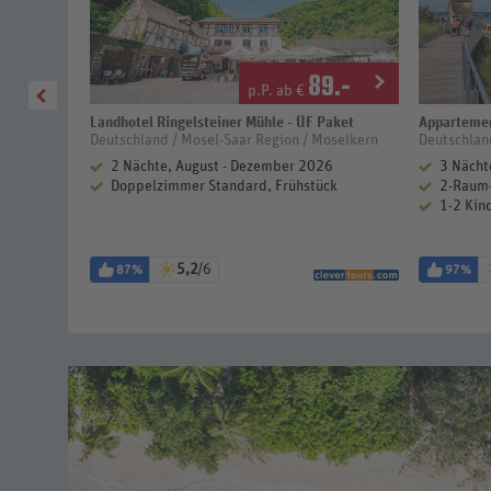
1
.-
89
.-
p.P. ab €
Landhotel Ringelsteiner Mühle - ÜF Paket
Apparteme
zer Wald /
Deutschland / Mosel-Saar Region / Moselkern
Deutschlan
2 Nächte, August - Dezember 2026
3 Nächt
er 2027
Doppelzimmer Standard, Frühstück
2-Raum-
klusive
1-2 Kind
lien-
ei
5,2
/6
87%
97%