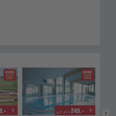
9
.-
249
.-
p.P. ab €