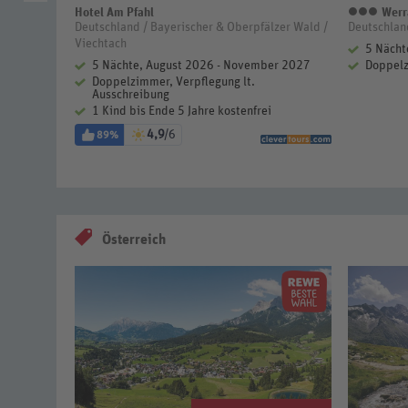
Hotel Am Pfahl
Werr
3 Ste
zer Wald /
Deutschland / Bayerischer & Oberpfälzer Wald /
Deutschlan
Viechtach
5 Nächt
er 2027
5 Nächte, August 2026 - November 2027
Doppelz
klusive
Doppelzimmer, Verpflegung lt.
Ausschreibung
lien-
ei
1 Kind bis Ende 5 Jahre kostenfrei
4,9
/6
89%
Österreich