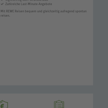
Last Minute
Spontan weg? Jetzt Last Minute buchen und sofort genießen!
Die Welt Last Minute entdecken
Sightseeing oder Strandurlaub
Zahlreiche Last-Minute-Angebote
Mit REWE Reisen bequem und gleichzeitig aufregend spontan
reisen.