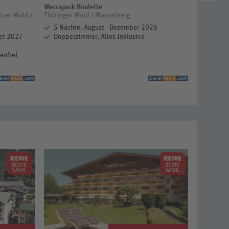
Werrapark Roulette
Donna Lan
lzer Wald /
Thüringer Wald / Masserberg
Deutschlan
Wegschei
5 Nächte, August - Dezember 2026
er 2027
Doppelzimmer, Alles Inklusive
5 Näch
Doppelz
enfrei
1-3 Kin
Studio 
92%