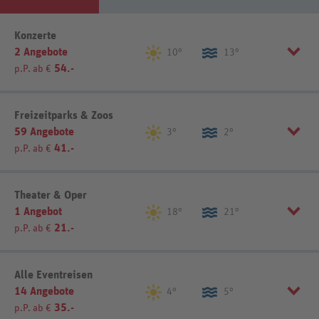
Listenansicht
Kartenansicht
Konzerte
2 Angebote
10°
13°
54.-
p.P. ab €
Sortierung
REWE-Reisen-Empfehlung
Freizeitparks & Zoos
59 Angebote
3°
2°
41.-
p.P. ab €
Listenansicht
Kartenansicht
Region einschränken
Theater & Oper
1 Angebot
Center Parcs (8)
Europa-Park (7)
18°
21°
21.-
p.P. ab €
Disneyland (17)
Heide Park (2)
Movie Park (2)
Sortierung
REWE-Reisen-Empfehlung
Alle Eventreisen
14 Angebote
4°
5°
Sortierung
REWE-Reisen-Empfehlung
35.-
p.P. ab €
Listenansicht
Kartenansicht