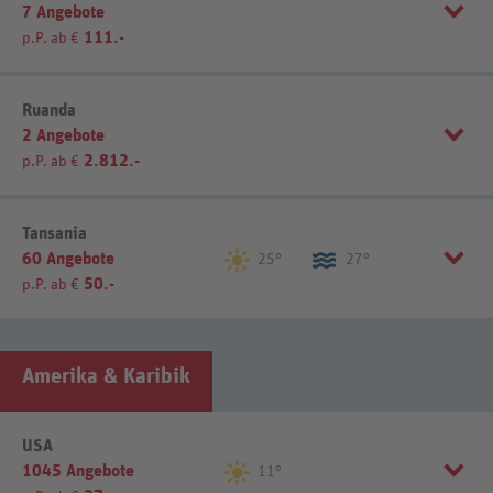
7 Angebote
111.-
p.P. ab €
Listenansicht
Kartenansicht
Sortierung
REWE-Reisen-Empfehlung
Ruanda
2 Angebote
2.812.-
p.P. ab €
Listenansicht
Kartenansicht
Sortierung
REWE-Reisen-Empfehlung
Tansania
60 Angebote
25°
27°
50.-
p.P. ab €
Listenansicht
Kartenansicht
Sortierung
REWE-Reisen-Empfehlung
Amerika & Karibik
Listenansicht
Kartenansicht
USA
1045 Angebote
11°