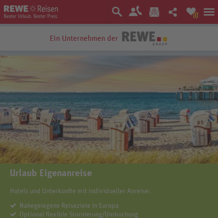
0
Ein Unternehmen der
Urlaub Eigenanreise
Hotels und Unterkünfte mit individueller Anreise:
Nahegelegene Reiseziele in Europa
Optional flexible Stornierung/Umbuchung