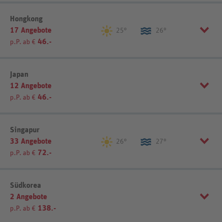
Region einschränken
Hongkong
Sortierung
REWE-Reisen-Empfehlung
17 Angebote
Phnom Penh (13)
Siem Reap (24)
25°
26°
46.-
p.P. ab €
Sonstiges (4)
Listenansicht
Kartenansicht
Sortierung
REWE-Reisen-Empfehlung
Japan
Sortierung
REWE-Reisen-Empfehlung
12 Angebote
46.-
p.P. ab €
Listenansicht
Kartenansicht
Listenansicht
Kartenansicht
Sortierung
REWE-Reisen-Empfehlung
Singapur
33 Angebote
26°
27°
72.-
p.P. ab €
Listenansicht
Kartenansicht
Sortierung
REWE-Reisen-Empfehlung
Südkorea
2 Angebote
138.-
p.P. ab €
Listenansicht
Kartenansicht