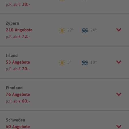
38.-
p.P. ab €
Listenansicht
Kartenansicht
Region einschränken
Zypern
210 Angebote
Goldstrand (4)
Sonnenstrand (8)
22°
24°
72.-
p.P. ab €
Sortierung
REWE-Reisen-Empfehlung
Region einschränken
Irland
53 Angebote
Norden (43)
Süden (35)
5°
10°
Listenansicht
Kartenansicht
70.-
p.P. ab €
Westen (44)
Sortierung
REWE-Reisen-Empfehlung
Finnland
Sortierung
REWE-Reisen-Empfehlung
76 Angebote
60.-
p.P. ab €
Listenansicht
Kartenansicht
Listenansicht
Kartenansicht
Region einschränken
Schweden
40 Angebote
Helsinki & Umgebung (3)
Lappland (17)