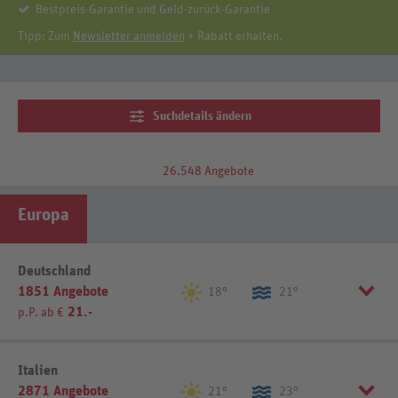
Bestpreis-Garantie und Geld-zurück-Garantie
Tipp: Zum
Newsletter anmelden
+ Rabatt erhalten.
Suchdetails ändern
26.548 Angebote
Europa
Deutschland
1851 Angebote
18°
21°
21.-
p.P. ab €
Region einschränken
Italien
2871 Angebote
Allgäu (35)
Hamburg (34)
21°
23°