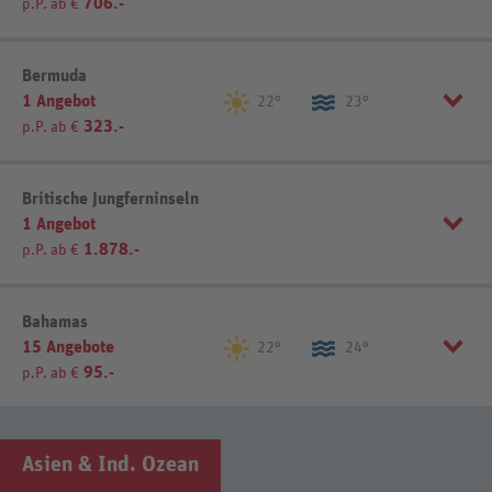
706.-
p.P. ab €
Listenansicht
Kartenansicht
Sortierung
REWE-Reisen-Empfehlung
Bermuda
1 Angebot
22°
23°
323.-
p.P. ab €
Listenansicht
Kartenansicht
Sortierung
REWE-Reisen-Empfehlung
Britische Jungferninseln
1 Angebot
1.878.-
p.P. ab €
Listenansicht
Kartenansicht
Sortierung
REWE-Reisen-Empfehlung
Bahamas
15 Angebote
22°
24°
95.-
p.P. ab €
Listenansicht
Kartenansicht
Sortierung
REWE-Reisen-Empfehlung
Asien & Ind. Ozean