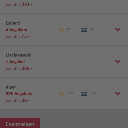
393.-
p.P. ab €
Listenansicht
Kartenansicht
Sortierung
REWE-Reisen-Empfehlung
Estland
4 Angebote
7°
9°
73.-
p.P. ab €
Listenansicht
Kartenansicht
Sortierung
REWE-Reisen-Empfehlung
Liechtenstein
1 Angebot
266.-
p.P. ab €
Listenansicht
Kartenansicht
Sortierung
REWE-Reisen-Empfehlung
Alpen
590 Angebote
19°
19°
26.-
p.P. ab €
Listenansicht
Kartenansicht
Sortierung
REWE-Reisen-Empfehlung
Eventreisen