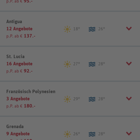
95.-
p.P. ab €
Listenansicht
Kartenansicht
Sortierung
REWE-Reisen-Empfehlung
Antigua
12 Angebote
18°
26°
137.-
p.P. ab €
Listenansicht
Kartenansicht
Sortierung
REWE-Reisen-Empfehlung
St. Lucia
16 Angebote
27°
28°
92.-
p.P. ab €
Listenansicht
Kartenansicht
Sortierung
REWE-Reisen-Empfehlung
Französisch Polynesien
3 Angebote
29°
28°
180.-
p.P. ab €
Listenansicht
Kartenansicht
Sortierung
REWE-Reisen-Empfehlung
Grenada
9 Angebote
26°
28°