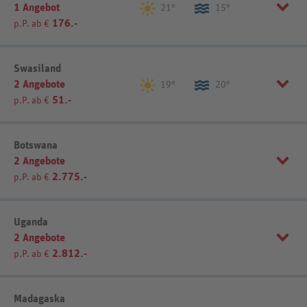
1 Angebot
21°
15°
176.-
p.P. ab €
Listenansicht
Kartenansicht
Sortierung
REWE-Reisen-Empfehlung
Swasiland
2 Angebote
19°
20°
51.-
p.P. ab €
Listenansicht
Kartenansicht
Sortierung
REWE-Reisen-Empfehlung
Botswana
2 Angebote
2.775.-
p.P. ab €
Listenansicht
Kartenansicht
Sortierung
REWE-Reisen-Empfehlung
Uganda
2 Angebote
2.812.-
p.P. ab €
Listenansicht
Kartenansicht
Sortierung
REWE-Reisen-Empfehlung
Madagaska