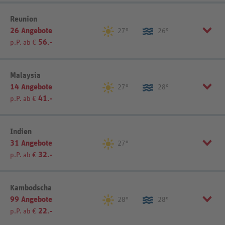
Sonstiges (4)
Sortierung
REWE-Reisen-Empfehlung
Region einschränken
Reunion
26 Angebote
Ostküste (7)
Peking & Umgebung (11)
27°
26°
Sortierung
REWE-Reisen-Empfehlung
56.-
p.P. ab €
Listenansicht
Kartenansicht
Listenansicht
Kartenansicht
Sortierung
REWE-Reisen-Empfehlung
Sortierung
REWE-Reisen-Empfehlung
Malaysia
14 Angebote
27°
28°
Listenansicht
Kartenansicht
41.-
p.P. ab €
Listenansicht
Kartenansicht
Sortierung
REWE-Reisen-Empfehlung
Indien
31 Angebote
27°
32.-
p.P. ab €
Listenansicht
Kartenansicht
Region einschränken
Kambodscha
99 Angebote
Chennai (1)
Delhi & Umgebung (4)
28°
28°
22.-
p.P. ab €
Goa (1)
Kerala (1)