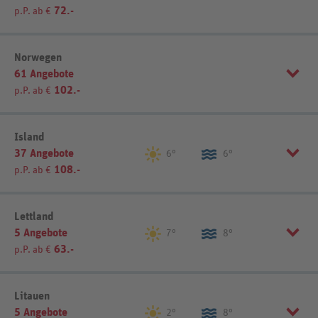
72.-
p.P. ab €
Oulu (1)
Region einschränken
Norwegen
Sortierung
REWE-Reisen-Empfehlung
61 Angebote
Nordschweden (6)
Stockholm & Umgebung (8)
102.-
p.P. ab €
Südschweden (2)
Listenansicht
Kartenansicht
Region einschränken
Island
Sortierung
REWE-Reisen-Empfehlung
37 Angebote
Nordnorwegen (10)
Oslo & Umgebung (8)
6°
6°
108.-
p.P. ab €
Westland (2)
Listenansicht
Kartenansicht
Sortierung
REWE-Reisen-Empfehlung
Lettland
Sortierung
REWE-Reisen-Empfehlung
5 Angebote
7°
8°
63.-
p.P. ab €
Listenansicht
Kartenansicht
Listenansicht
Kartenansicht
Sortierung
REWE-Reisen-Empfehlung
Litauen
5 Angebote
2°
8°