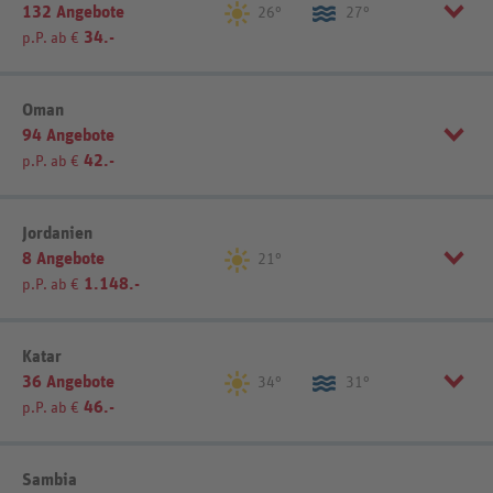
132 Angebote
Sansibar (46)
Sonstige (60)
26°
27°
34.-
p.P. ab €
Sortierung
REWE-Reisen-Empfehlung
Sortierung
REWE-Reisen-Empfehlung
Region einschränken
Listenansicht
Kartenansicht
Oman
94 Angebote
Bamburi Beach (2)
Galu Beach (4)
Listenansicht
Kartenansicht
42.-
p.P. ab €
Diani Beach (3)
Kenianische Küste (45)
Malindi (3)
Nairobi (7)
Mombasa (21)
Watamu (4)
Region einschränken
Jordanien
8 Angebote
Muscat (30)
Nizwa (9)
21°
1.148.-
p.P. ab €
Sortierung
REWE-Reisen-Empfehlung
Sortierung
REWE-Reisen-Empfehlung
Sortierung
REWE-Reisen-Empfehlung
Listenansicht
Kartenansicht
Katar
36 Angebote
34°
31°
Listenansicht
Kartenansicht
46.-
p.P. ab €
Listenansicht
Kartenansicht
Sortierung
REWE-Reisen-Empfehlung
Sambia