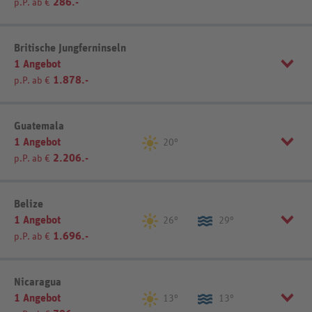
286.-
p.P. ab €
Listenansicht
Kartenansicht
Sortierung
REWE-Reisen-Empfehlung
Britische Jungferninseln
1 Angebot
1.878.-
p.P. ab €
Listenansicht
Kartenansicht
Sortierung
REWE-Reisen-Empfehlung
Guatemala
1 Angebot
20°
2.206.-
p.P. ab €
Listenansicht
Kartenansicht
Sortierung
REWE-Reisen-Empfehlung
Belize
1 Angebot
26°
29°
1.696.-
p.P. ab €
Listenansicht
Kartenansicht
Sortierung
REWE-Reisen-Empfehlung
Nicaragua
1 Angebot
13°
13°