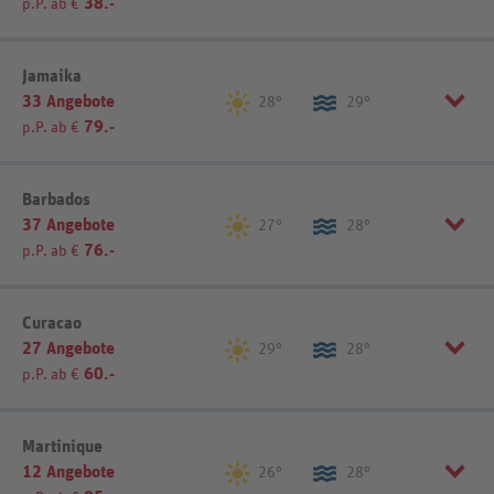
38.-
p.P. ab €
Brasilien (28)
Ecuador (4)
Listenansicht
Kartenansicht
Kolumbien (8)
Peru (5)
Panama (17)
Uruguay (1)
Region einschränken
Jamaika
33 Angebote
Landesinnere (15)
Pazifikküste (5)
28°
29°
79.-
p.P. ab €
Sortierung
REWE-Reisen-Empfehlung
Sortierung
REWE-Reisen-Empfehlung
Sortierung
REWE-Reisen-Empfehlung
Listenansicht
Kartenansicht
Barbados
37 Angebote
27°
28°
Listenansicht
Kartenansicht
76.-
p.P. ab €
Listenansicht
Kartenansicht
Sortierung
REWE-Reisen-Empfehlung
Curacao
27 Angebote
29°
28°
60.-
p.P. ab €
Listenansicht
Kartenansicht
Sortierung
REWE-Reisen-Empfehlung
Martinique
12 Angebote
26°
28°