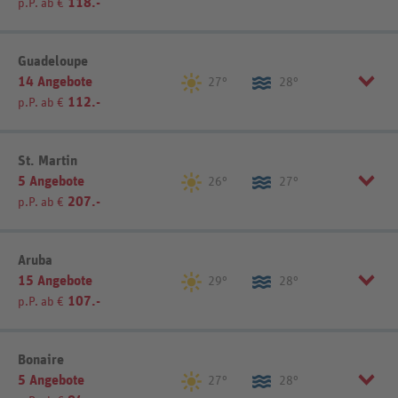
118.-
p.P. ab €
Listenansicht
Kartenansicht
Sortierung
REWE-Reisen-Empfehlung
Guadeloupe
14 Angebote
27°
28°
112.-
p.P. ab €
Listenansicht
Kartenansicht
Sortierung
REWE-Reisen-Empfehlung
St. Martin
5 Angebote
26°
27°
207.-
p.P. ab €
Listenansicht
Kartenansicht
Sortierung
REWE-Reisen-Empfehlung
Aruba
15 Angebote
29°
28°
107.-
p.P. ab €
Listenansicht
Kartenansicht
Sortierung
REWE-Reisen-Empfehlung
Bonaire
5 Angebote
27°
28°