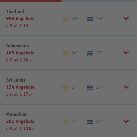
Listenansicht
Kartenansicht
Thailand
989 Angebote
28°
28°
15.-
p.P. ab €
Region einschränken
Indonesien
163 Angebote
Bangkok (90)
Ko Pha-ngang (11)
26°
27°
26.-
p.P. ab €
Hua Hin (30)
Ko Samui (72)
Khao Lak (34)
Krabi (45)
Koh Chang (13)
Kut (3)
Region einschränken
Sri Lanka
Nordthailand (30)
Sonstiges (7)
154 Angebote
Bali (142)
Java (1)
27°
27°
Pattaya (35)
Surat Thani (8)
17.-
p.P. ab €
Lombok (13)
Sonstiges (5)
Phuket (106)
Samet (3)
Region einschränken
Malediven
Sortierung
REWE-Reisen-Empfehlung
281 Angebote
Bentota (3)
Koggala (3)
27°
27°
110.-
Sortierung
REWE-Reisen-Empfehlung
p.P. ab €
Colombo & Umgebung (11)
Negombo (7)
Listenansicht
Kartenansicht