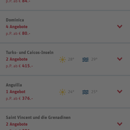
84.-
p.P. ab €
Listenansicht
Kartenansicht
Sortierung
REWE-Reisen-Empfehlung
Dominica
4 Angebote
80.-
p.P. ab €
Listenansicht
Kartenansicht
Sortierung
REWE-Reisen-Empfehlung
Turks- und Caicos-Inseln
2 Angebote
28°
29°
415.-
p.P. ab €
Listenansicht
Kartenansicht
Sortierung
REWE-Reisen-Empfehlung
Anguilla
1 Angebot
24°
25°
376.-
p.P. ab €
Listenansicht
Kartenansicht
Sortierung
REWE-Reisen-Empfehlung
Saint Vincent und die Grenadinen
2 Angebote