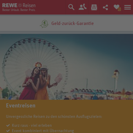
0
Geld-zurück-Garantie
Eventreisen
Unvergessliche Reisen zu den schönsten Ausflugszielen:
Kurz raus - viel erleben
Event kombiniert mit Übernachtung