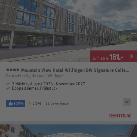
161
.-
p.P. ab €
Mountain View Hotel Willingen BW Signature Collection by Best Western
4 Sterne
Deutschland / Hessen / Willingen
2 Nächte, August 2026 - November 2027
Doppelzimmer, Frühstück
100%
5,6
/6
12 Bewertungen