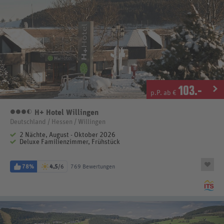
103
.-
p.P. ab €
H+ Hotel Willingen
3,5 Sterne
Deutschland / Hessen / Willingen
2 Nächte, August - Oktober 2026
Deluxe Familienzimmer, Frühstück
78%
4,5
/6
769 Bewertungen