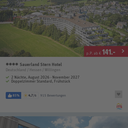
141
.-
p.P. ab €
Sauerland Stern Hotel
4 Sterne
Deutschland / Hessen / Willingen
2 Nächte, August 2026 - November 2027
Doppelzimmer Standard, Frühstück
85%
4,7
/6
915 Bewertungen