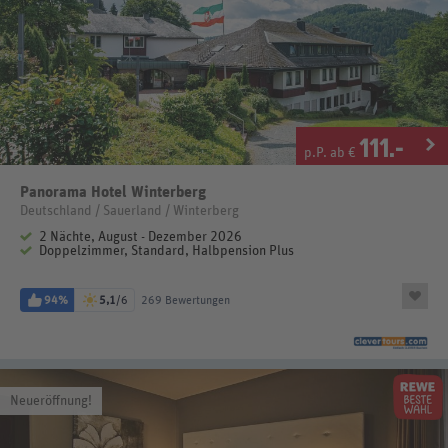
111
.-
p.P. ab €
Panorama Hotel Winterberg
Deutschland / Sauerland / Winterberg
2 Nächte, August - Dezember 2026
Doppelzimmer, Standard, Halbpension Plus
94%
5,1
/6
269 Bewertungen
Neueröffnung!