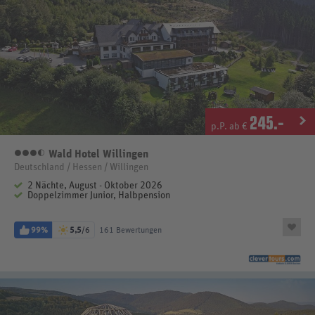
245
.-
p.P. ab €
Wald Hotel Willingen
3,5 Sterne
Deutschland / Hessen / Willingen
2 Nächte, August - Oktober 2026
Doppelzimmer Junior, Halbpension
99%
5,5
/6
161 Bewertungen