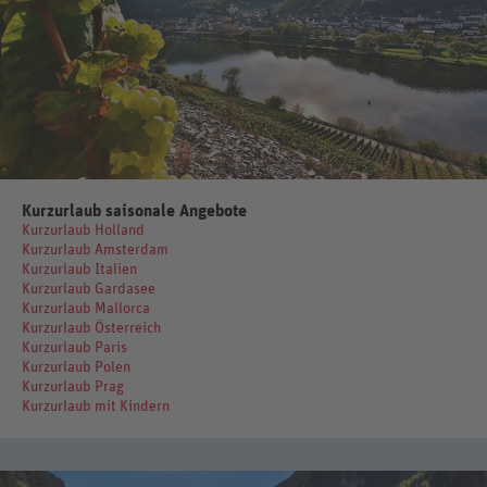
Stauseen und lassen Sie sich von der Herzlichkeit der Bewohner und
für deftige Gerichte wie die „Potthucke“, ein typisches
dem Reiz von Natur und Städtchen verzaubern!
Kartoffelgericht. Die Sauerländer Haubenköche beherrschen aber
auch die feine Kochkunst, sodass Feinschmecker im Sauerland-
Kurzurlaub aus dem Vollen schöpfen können.
Kurzurlaub saisonale Angebote
Kurzurlaub Holland
Kurzurlaub Amsterdam
Kurzurlaub Italien
Kurzurlaub Gardasee
Kurzurlaub Mallorca
Kurzurlaub Österreich
Kurzurlaub Paris
Kurzurlaub Polen
Kurzurlaub Prag
Kurzurlaub mit Kindern