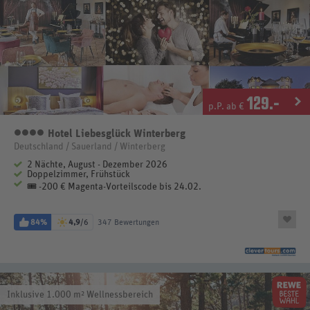
129
.-
p.P. ab €
Hotel Liebesglück Winterberg
4 Sterne
Deutschland / Sauerland / Winterberg
2 Nächte, August - Dezember 2026
Doppelzimmer, Frühstück
🎟️ -200 € Magenta-Vorteilscode bis 24.02.
84%
4,9
/6
347 Bewertungen
Inklusive 1.000 m² Wellnessbereich