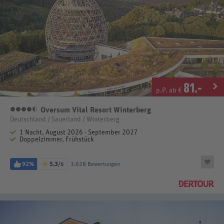
81
.-
p.P. ab €
Oversum Vital Resort Winterberg
4,5 Sterne
Deutschland / Sauerland / Winterberg
1 Nacht, August 2026 - September 2027
Doppelzimmer, Frühstück
92%
5,3
/6
3.628 Bewertungen