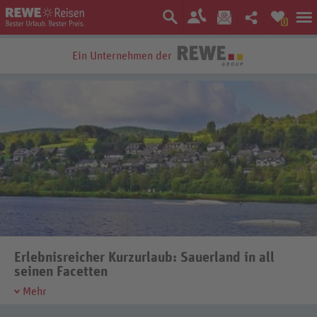
0
Ein Unternehmen der
Bestpreis-Garantie
Erlebnisreicher Kurzurlaub: Sauerland in all
seinen Facetten
Mehr
Sie suchen eine lohnende Destination für Ihren nächsten Kurzurlaub?
Sauerland, die vielseitige Mittelgebirgsregion im mittleren Westen