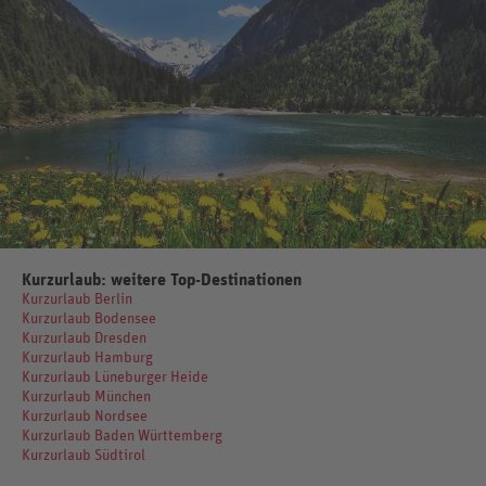
Kurzurlaub: weitere Top-Destinationen
Kurzurlaub Berlin
Kurzurlaub Bodensee
Kurzurlaub Dresden
Kurzurlaub Hamburg
Kurzurlaub Lüneburger Heide
Kurzurlaub München
Kurzurlaub Nordsee
Kurzurlaub Baden Württemberg
Kurzurlaub Südtirol