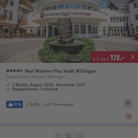
178
.-
p.P. ab €
Best Western Plus Hotel Willingen
4,5 Sterne
Deutschland / Hessen / Willingen
2 Nächte, August 2026 - November 2027
Doppelzimmer, Frühstück
97%
5,7
/6
1.027 Bewertungen
1