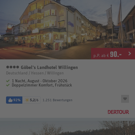
90
.-
p.P. ab €
Göbel's Landhotel Willingen
4 Sterne
Deutschland / Hessen / Willingen
1 Nacht, August - Oktober 2026
Doppelzimmer Komfort, Frühstück
92%
5,2
/6
1.251 Bewertungen