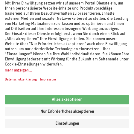
SOCIAL MEDIA
REISEVERANSTALTER UND MARKEN
© 2026 REWE Reisen
Impressum
AGB
Cookie-Einstellungen
Datenschutz
Unsere Inhalte: Standards und Meldung
REWE Reisen
Kundenbewertung:
4,62
von
5
Sternen auf Grundlage von
6.100
Bewertungen
von
Trusted Shops
.