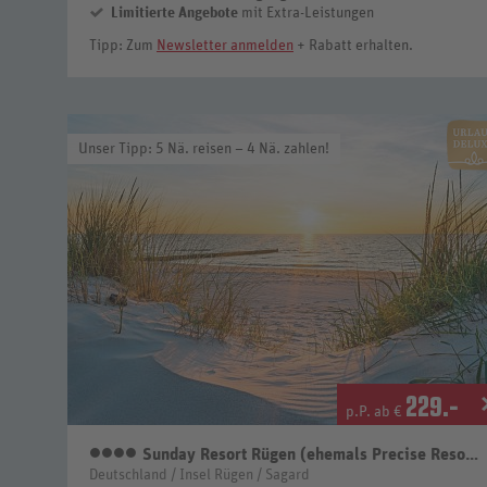
Limitierte Angebote
mit Extra-Leistungen
Tipp: Zum
Newsletter anmelden
+ Rabatt erhalten.
Unser Tipp: 5 Nä. reisen – 4 Nä. zahlen!
229
.-
p.P. ab €
Sunday Resort Rügen (ehemals Precise Resort Rügen)
4 Sterne
Deutschland / Insel Rügen / Sagard