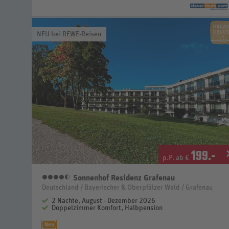
NEU bei REWE-Reisen
199
.-
p.P. ab €
Sonnenhof Residenz Grafenau
4,5 Sterne
Deutschland / Bayerischer & Oberpfälzer Wald / Grafenau
2 Nächte, August - Dezember 2026
Doppelzimmer Komfort, Halbpension
Neu