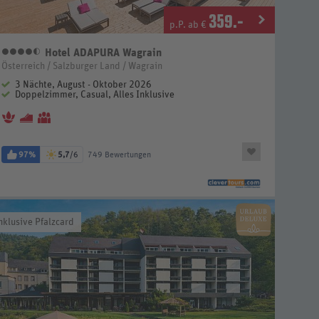
359
.-
p.P. ab €
Hotel ADAPURA Wagrain
4,5 Sterne
Österreich / Salzburger Land / Wagrain
3 Nächte, August - Oktober 2026
Doppelzimmer, Casual, Alles Inklusive
97%
5,7
/6
749 Bewertungen
nklusive Pfalzcard