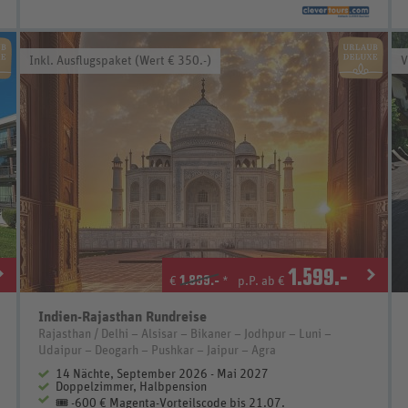
Inkl. Ausflugspaket (Wert € 350.-)
V
1.599
.-
1.899.-
€
*
p.P. ab €
Indien-Rajasthan Rundreise
Rajasthan / Delhi – Alsisar – Bikaner – Jodhpur – Luni –
Udaipur – Deogarh – Pushkar – Jaipur – Agra
14 Nächte, September 2026 - Mai 2027
Doppelzimmer, Halbpension
🎟️ -600 € Magenta-Vorteilscode bis 21.07.