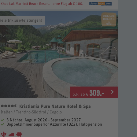
Khao Lak Marriott Beach Resort & Spa
ohne Flug ab € 100.-
iele Inklusivleistungen!
309
.-
p.P. ab €
Kristiania Pure Nature Hotel & Spa
4,5 Sterne
Italien / Trentino-Südtirol / Cogolo
3 Nächte, August 2026 - September 2027
Doppelzimmer Superior Azzurrite (DZ2), Halbpension