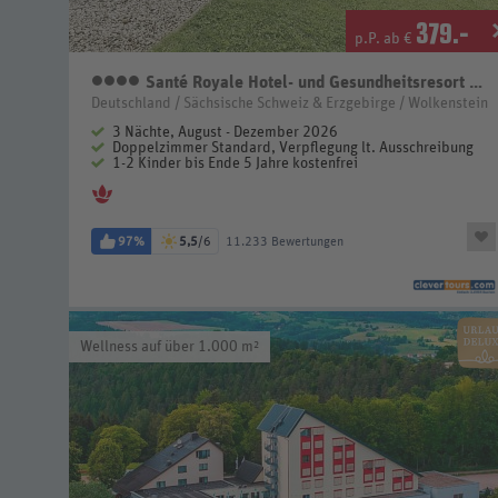
379
.-
p.P. ab €
Santé Royale Hotel- und Gesundheitsresort Wolkenstein-Warmbad
4 Sterne
Deutschland / Sächsische Schweiz & Erzgebirge / Wolkenstein
3 Nächte, August - Dezember 2026
Doppelzimmer Standard, Verpflegung lt. Ausschreibung
1-2 Kinder bis Ende 5 Jahre kostenfrei
97%
5,5
/6
11.233 Bewertungen
Wellness auf über 1.000 m²