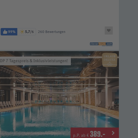
99%
5,7
/6
260 Bewertungen
OP 7 Tagespreis & Inklusivleistungen!
389
.-
p.P. ab €