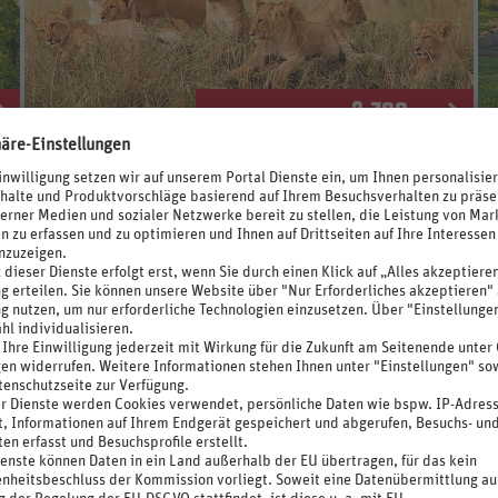
3.799
.-
3.999.-
€
*
p.P. ab €
Große Afrika Rundreise mit Zambia
Südafrika - Mosambik - Simbabwe - Zambia - Botswana
19 Nächte, Oktober - Dezember 2026
Doppelzimmer, Frühstück
inkl. Flug + Rail&Fly + Transfer
* unser ehemaliger Preis
Inklusive Vorteilskarte "Joker Card"
Z