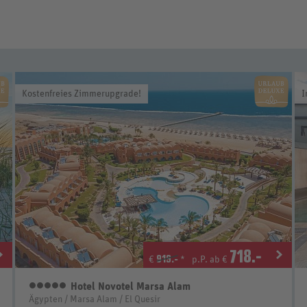
Kostenfreies Zimmerupgrade!
I
718
.-
919.-
€
*
p.P. ab €
Hotel Novotel Marsa Alam
5 Sterne
Ägypten / Marsa Alam / El Quesir