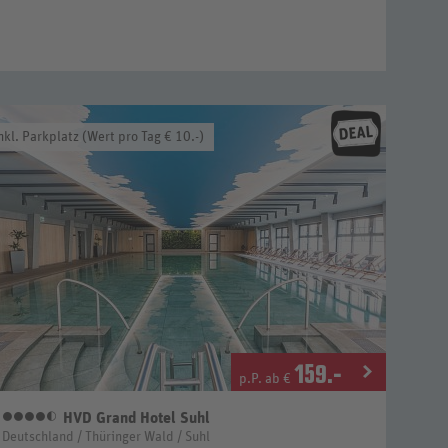
nkl. Parkplatz (Wert pro Tag € 10.-)
159
.-
p.P. ab €
HVD Grand Hotel Suhl
4,5 Sterne
Deutschland / Thüringer Wald / Suhl