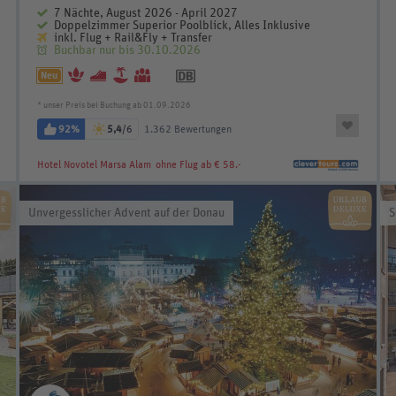
7 Nächte, August 2026 - April 2027
Doppelzimmer Superior Poolblick, Alles Inklusive
inkl. Flug + Rail&Fly + Transfer
Buchbar nur bis 30.10.2026
Neu
* unser Preis bei Buchung ab 01.09.2026
92%
5,4
/6
1.362 Bewertungen
Hotel Novotel Marsa Alam
ohne Flug ab € 58.-
Unvergesslicher Advent auf der Donau
S