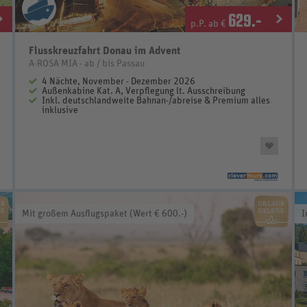
629
.-
p.P. ab €
Flusskreuzfahrt Donau im Advent
A-ROSA MIA - ab / bis Passau
4 Nächte, November - Dezember 2026
Außenkabine Kat. A, Verpflegung lt. Ausschreibung
Inkl. deutschlandweite Bahnan-/abreise & Premium alles
inklusive
Mit großem Ausflugspaket (Wert € 600.-)
I