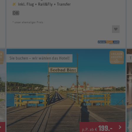
inkl. Flug + Rail&Fly + Transfer
* unser ehemaliger Preis
Sie buchen – wir wählen das Hotel!
T
199
.-
p.P. ab €