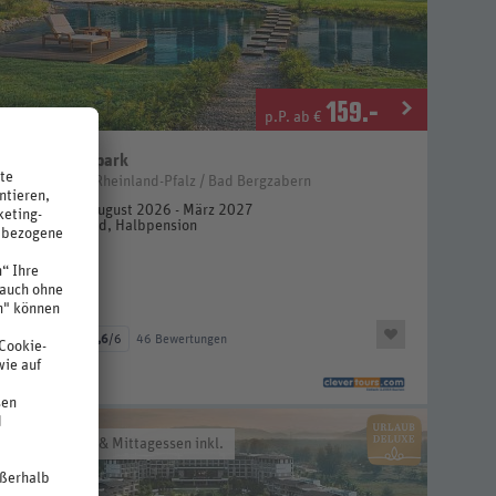
159
.-
p.P. ab €
Hotel Luisenpark
Deutschland / Rheinland-Pfalz / Bad Bergzabern
2 Nächte, August 2026 - März 2027
DZ, Standard, Halbpension
Neu
85%
4,6
/6
46 Bewertungen
immerupgrade & Mittagessen inkl.