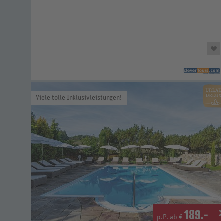
Viele tolle Inklusivleistungen!
189
.-
p.P. ab €