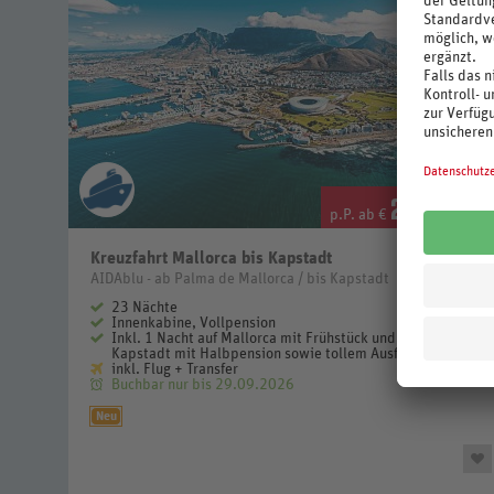
2.999
.-
p.P. ab €
Kreuzfahrt Mallorca bis Kapstadt
AIDAblu - ab Palma de Mallorca / bis Kapstadt
23 Nächte
Innenkabine, Vollpension
Inkl. 1 Nacht auf Mallorca mit Frühstück und 2 Nächte in
Kapstadt mit Halbpension sowie tollem Ausflugsprogramm
inkl. Flug + Transfer
Buchbar nur bis 29.09.2026
Neu