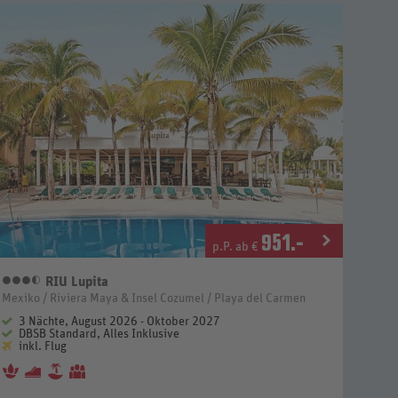
951
.-
p.P. ab €
RIU Lupita
3,5 Sterne
Mexiko / Riviera Maya & Insel Cozumel / Playa del Carmen
3 Nächte, August 2026 - Oktober 2027
DBSB Standard, Alles Inklusive
inkl. Flug