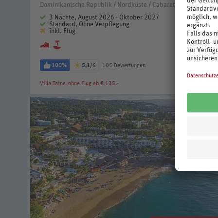
Dominikanische Republik / Nordküste / Cabarete
3 Nächte, August 2026 - Oktober 2027
Standard, Ohne Verpflegung
inkl. Flug
100%
5,1
/6
105 Bewertungen
Villa Taina
ohne Flug ab € 135.-