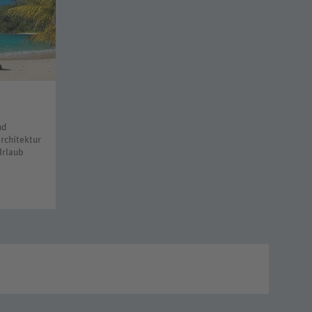
nd
rchitektur
Urlaub