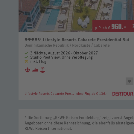
960
.-
p.P. ab €
Lifestyle Resorts Cabarete Presidential Suites
4,5 Sterne
Dominikanische Republik / Nordküste / Cabarete
3 Nächte, August 2026 - Oktober 2027
Studio Pool View, Ohne Verpflegung
inkl. Flug
Lifestyle Resorts Cabarete Presidential Suites
ohne Flug ab € 136.-
* Die Sortierung „REWE-Reisen-Empfehlung“ zeigt zuerst Ange
Angeboten ohne diese Kennzeichnung, die ebenfalls absteigen
REWE Reisen International.