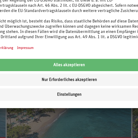
Mexiko / Halbinsel Yucatán / Cancún
3 Nächte, August 2026 - Oktober 2027
Standard, Frühstück
inkl. Flug + Transfer
93%
4,8
/6
46 Bewertungen
Fairfield Inn & Suites by Marriott Cancun Airport
ohne Flug ab € 47.-