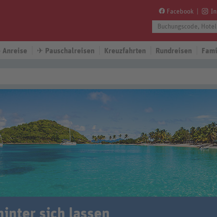
Facebook
I
 Anreise
✈
Pauschalreisen
Kreuzfahrten
Rundreisen
Fami
hinter sich lassen