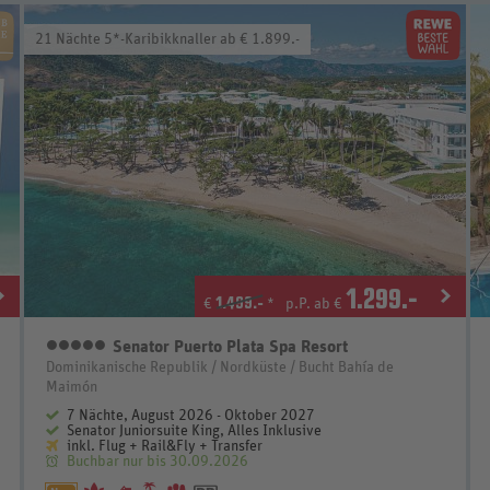
21 Nächte 5*-Karibikknaller ab € 1.899.-
1.299
.-
1.499.-
€
*
p.P. ab €
Senator Puerto Plata Spa Resort
5 Sterne
Dominikanische Republik / Nordküste / Bucht Bahía de
Maimón
7 Nächte, August 2026 - Oktober 2027
Senator Juniorsuite King, Alles Inklusive
inkl. Flug + Rail&Fly + Transfer
Buchbar nur bis 30.09.2026