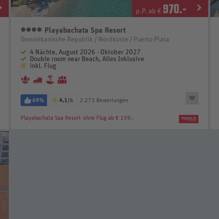
970
.-
p.P. ab €
Playabachata Spa Resort
4 Sterne
Dominikanische Republik / Nordküste / Puerto Plata
4 Nächte, August 2026 - Oktober 2027
Double room near Beach, Alles Inklusive
inkl. Flug
69%
4,1
/6
2.273 Bewertungen
Playabachata Spa Resort
ohne Flug ab € 159.-