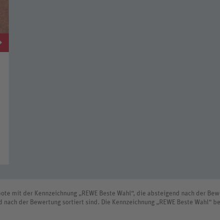
bote mit der Kennzeichnung „REWE Beste Wahl“, die absteigend nach der Bewe
d nach der Bewertung sortiert sind. Die Kennzeichnung „REWE Beste Wahl“ be