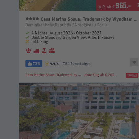
965
.-
p.P. ab €
Casa Marina Sosua, Trademark by Wyndham All Inclusive
4 Sterne
Dominikanische Republik / Nordküste / Sosua
4 Nächte, August 2026 - Oktober 2027
Double Standard Garden View, Alles Inklusive
inkl. Flug
73%
4,4
/6
784 Bewertungen
Casa Marina Sosua, Trademark by Wyndham All Inclusive
ohne Flug ab € 204.-