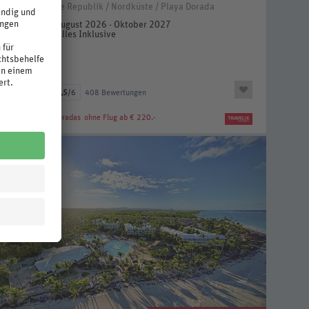
Dominikanische Republik / Nordküste / Playa Dorada
5 Nächte, August 2026 - Oktober 2027
Standard, Alles Inklusive
inkl. Flug
71%
4,5
/6
408 Bewertungen
BlueBay Villas Doradas
ohne Flug ab € 220.-