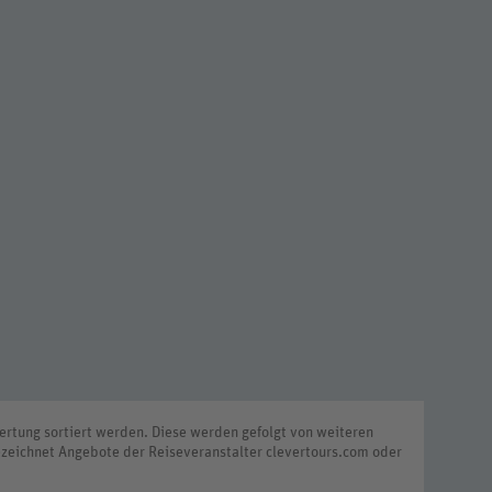
rtung sortiert werden. Diese werden gefolgt von weiteren
zeichnet Angebote der Reiseveranstalter clevertours.com oder