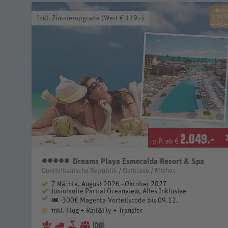
Inkl. Zimmerupgrade (Wert € 119.-)
2.049
.-
p.P. ab €
Dreams Playa Esmeralda Resort & Spa
5 Sterne
Dominikanische Republik / Ostküste / Miches
7 Nächte, August 2026 - Oktober 2027
Juniorsuite Partial Oceanview, Alles Inklusive
🎟️ -300€ Magenta-Vorteilscode bis 09.12.
inkl. Flug + Rail&Fly + Transfer