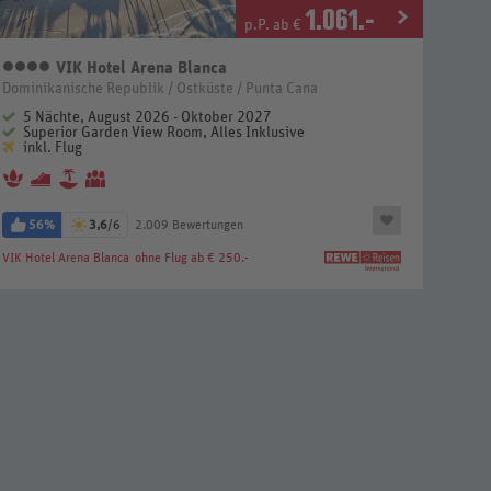
1.061
.-
p.P. ab €
VIK Hotel Arena Blanca
4 Sterne
Dominikanische Republik / Ostküste / Punta Cana
5 Nächte, August 2026 - Oktober 2027
Superior Garden View Room, Alles Inklusive
inkl. Flug
56%
3,6
/6
2.009 Bewertungen
VIK Hotel Arena Blanca
ohne Flug ab € 250.-