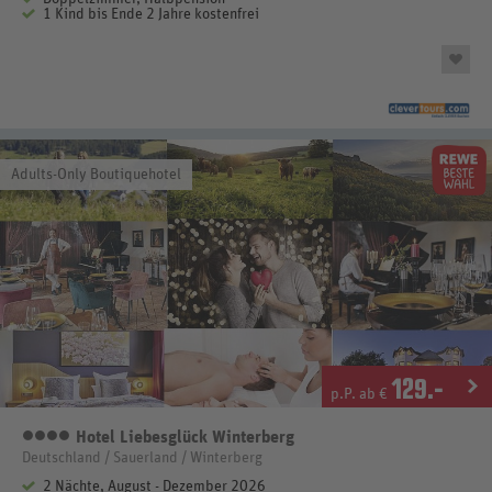
1 Kind bis Ende 2 Jahre kostenfrei
Adults-Only Boutiquehotel
129
.-
p.P. ab €
Hotel Liebesglück Winterberg
4 Sterne
Deutschland / Sauerland / Winterberg
2 Nächte, August - Dezember 2026