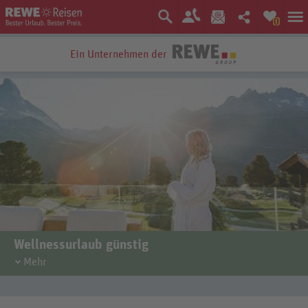
0
Ein Unternehmen der
Bestpreis-Garantie
Wellnessurlaub günstig
Mehr
Abschalten, durchatmen, neue Kraft tanken: Ein Wellnessurlaub
bringt Körper und Geist wieder in Balance. Wie wäre es zum Beispiel
mit
Wellnessurlaub in Deutschland
? Bei einer kurzen Anreise beginnt
die Erholung schneller. Abseits der Hochsaison profitieren Gäste von