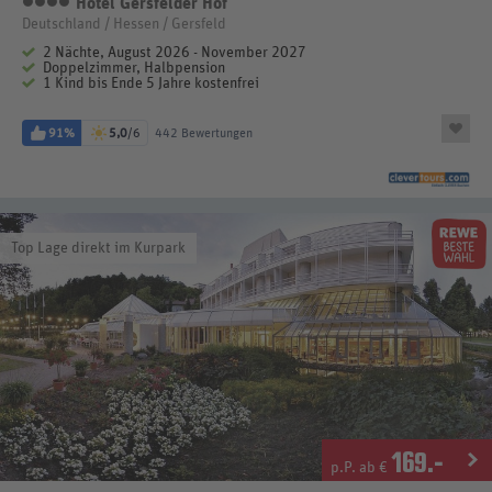
Hotel Gersfelder Hof
4 Sterne
Deutschland / Hessen / Gersfeld
2 Nächte, August 2026 - November 2027
Doppelzimmer, Halbpension
1 Kind bis Ende 5 Jahre kostenfrei
91%
5,0
/6
442 Bewertungen
Top Lage direkt im Kurpark
169
.-
p.P. ab €