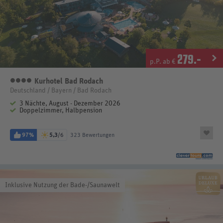
279
.-
p.P. ab €
Kurhotel Bad Rodach
4 Sterne
Deutschland / Bayern / Bad Rodach
3 Nächte, August - Dezember 2026
Doppelzimmer, Halbpension
97%
5,3
/6
323 Bewertungen
Inklusive Nutzung der Bade-/Saunawelt