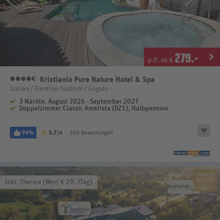
279
.-
p.P. ab €
Kristiania Pure Nature Hotel & Spa
4,5 Sterne
Italien / Trentino-Südtirol / Cogolo
3 Nächte, August 2026 - September 2027
Doppelzimmer Classic Ametista (DZ1), Halbpension
99%
5,7
/6
260 Bewertungen
Inkl. Therme (Wert € 29.-/Tag)