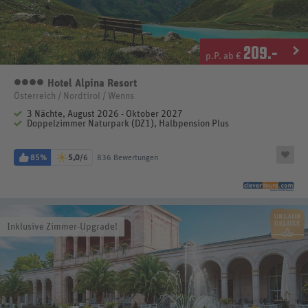
209
.-
p.P. ab €
Hotel Alpina Resort
4 Sterne
Österreich / Nordtirol / Wenns
3 Nächte, August 2026 - Oktober 2027
Doppelzimmer Naturpark (DZ1), Halbpension Plus
85%
5,0
/6
836 Bewertungen
Inklusive Zimmer-Upgrade!