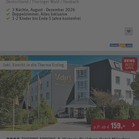
Deutschland / Thüringer Wald / Heubach
3 Nächte, August - Dezember 2026
Doppelzimmer, Alles Inklusive
1-2 Kinder bis Ende 5 Jahre kostenfrei
Inkl. Eintritt in die Therme Erding
159
.-
p.P. ab €
4 Sterne