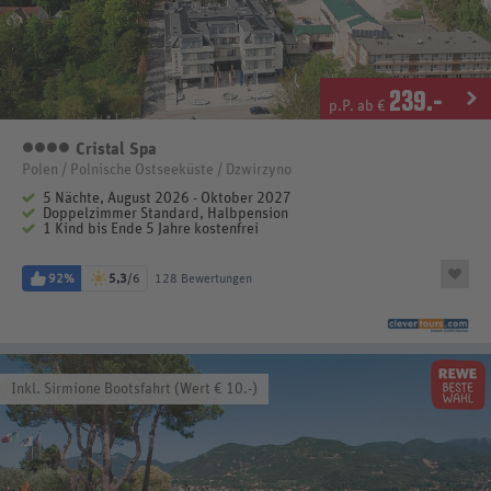
239
.-
p.P. ab €
Cristal Spa
4 Sterne
Polen / Polnische Ostseeküste / Dzwirzyno
5 Nächte, August 2026 - Oktober 2027
Doppelzimmer Standard, Halbpension
1 Kind bis Ende 5 Jahre kostenfrei
92%
5,3
/6
128 Bewertungen
Inkl. Sirmione Bootsfahrt (Wert € 10.-)