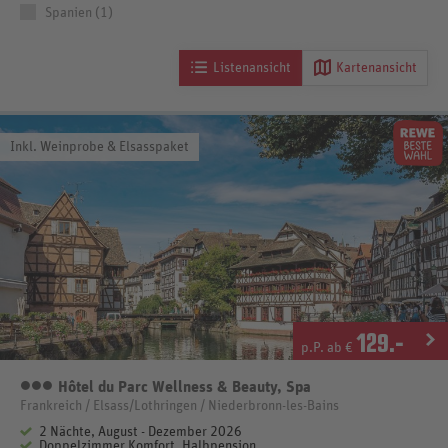
Spanien (1)
Listenansicht
Kartenansicht
Inkl. Weinprobe & Elsasspaket
129
.-
p.P. ab €
Hôtel du Parc Wellness & Beauty, Spa
3 Sterne
Frankreich / Elsass/Lothringen / Niederbronn-les-Bains
2 Nächte, August - Dezember 2026
Doppelzimmer Komfort, Halbpension