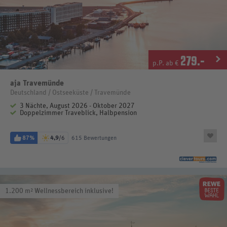
279
.-
p.P. ab €
aja Travemünde
Deutschland / Ostseeküste / Travemünde
3 Nächte, August 2026 - Oktober 2027
Doppelzimmer Traveblick, Halbpension
87%
4,9
/6
615 Bewertungen
1.200 m² Wellnessbereich inklusive!