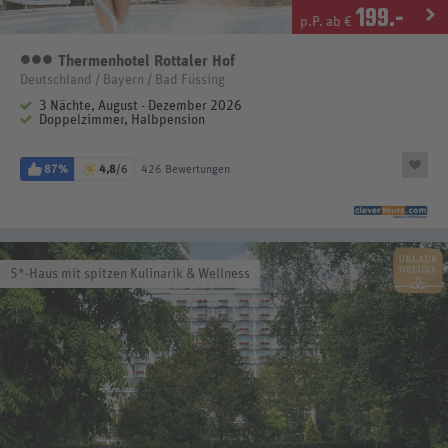
199
.-
p.P. ab €
Thermenhotel Rottaler Hof
3 Sterne
Deutschland / Bayern / Bad Füssing
3 Nächte, August - Dezember 2026
Doppelzimmer, Halbpension
87%
4,8
/6
426 Bewertungen
5*-Haus mit spitzen Kulinarik & Wellness