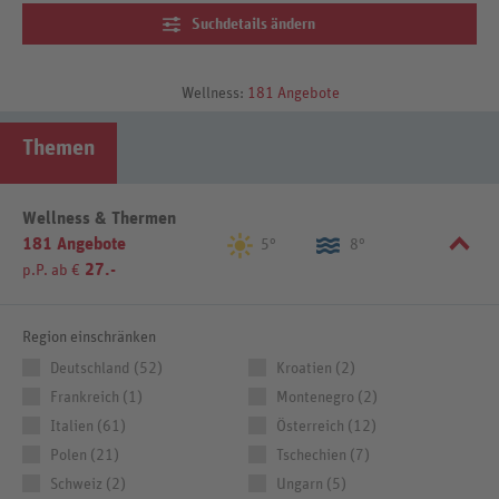
attraktiven Konditionen, ruhigen Spa-Bereichen und spürbarer
Suchdetails ändern
Entlastung – selbst bei einem kurzen Wellnesswochenende.
Wellnessurlaub können Sie zudem ebenso gut und ausgiebig in
herrlichen
Thermen und Badewelten
genießen, sowohl in als auch
Wellness:
181 Angebote
außerhalb Deutschlands. Am besten den Wellnessurlaub gleich mit
REWE Reisen buchen!
Themen
Wellness & Thermen
181 Angebote
5°
8°
27.-
p.P. ab €
Region einschränken
Deutschland (52)
Kroatien (2)
Frankreich (1)
Montenegro (2)
Italien (61)
Österreich (12)
Polen (21)
Tschechien (7)
Schweiz (2)
Ungarn (5)