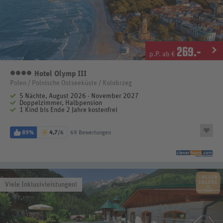
269
.-
p.P. ab €
Hotel Olymp III
4 Sterne
Polen / Polnische Ostseeküste / Kolobrzeg
5 Nächte, August 2026 - November 2027
Doppelzimmer, Halbpension
1 Kind bis Ende 2 Jahre kostenfrei
89%
4,7
/6
69 Bewertungen
Viele Inklusivleistungen!