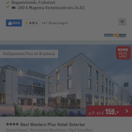
Doppelzimmer, Frühstück
🎟️ -200 € Magenta-Vorteilscode bis 24.02.
84%
4,9
/6
347 Bewertungen
Halbpension Plus im Brauhaus
159
.-
p.P. ab €
Best Western Plus Hotel Ostertor
4 Sterne
Deutschland / Nordrhein-Westfalen / Bad Salzuflen