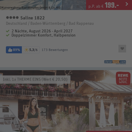
199
.-
p.P. ab €
Saline 1822
4 Sterne
Deutschland / Baden-Württemberg / Bad Rappenau
2 Nächte, August 2026 - April 2027
Doppelzimmer Komfort, Halbpension
89%
5,3
/6
173 Bewertungen
Inkl. 1x THERME EINS (Wert € 20,50)