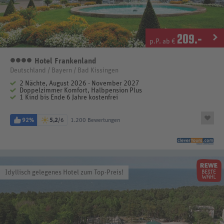
209
.-
p.P. ab €
Hotel Frankenland
4 Sterne
Deutschland / Bayern / Bad Kissingen
2 Nächte, August 2026 - November 2027
Doppelzimmer Komfort, Halbpension Plus
1 Kind bis Ende 6 Jahre kostenfrei
92%
5,2
/6
1.200 Bewertungen
Idyllisch gelegenes Hotel zum Top-Preis!