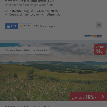
HVD Grand Hotel Suhl
4,5 Sterne
Deutschland / Thüringer Wald / Suhl
2 Nächte, August - Dezember 2026
Doppelzimmer Economy, Halbpension
91%
5,1
/6
555 Bewertungen
Inklusive Gersfelder Gästekarte
165
.-
p.P. ab €