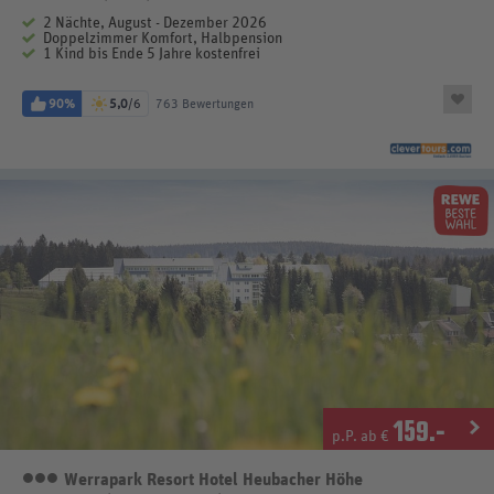
2 Nächte, August - Dezember 2026
Doppelzimmer Komfort, Halbpension
1 Kind bis Ende 5 Jahre kostenfrei
90%
5,0
/6
763 Bewertungen
159
.-
p.P. ab €
Werrapark Resort Hotel Heubacher Höhe
3 Sterne