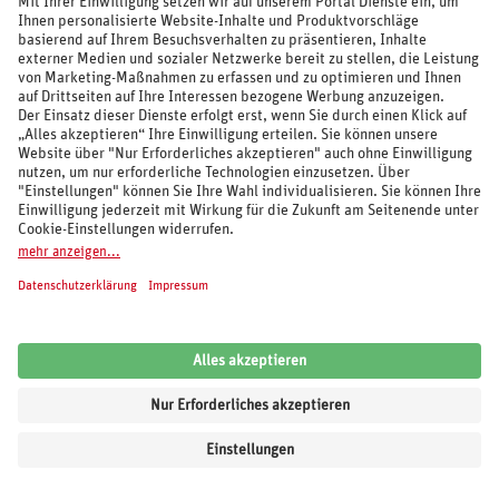
289
.-
p.P. ab €
aja Bad Saarow
Deutschland / Brandenburg / Bad Saarow
3 Nächte, August 2026 - Oktober 2027
Doppelzimmer Natur (DZ), Halbpension
86%
5,0
/6
1.144 Bewertungen
aja Bad Saarow
mit Flug ab € 463.-
Inkl. Wellnessgutschein (Wert ab € 20.-)