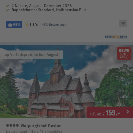
2 Nächte, August - Dezember 2026
Doppelzimmer Standard, Halbpension Plus
98%
5,5
/6
453 Bewertungen
Top Vorteilspreis im Juni-August!
159
.-
p.P. ab €
Walpurgishof Goslar
4 Sterne
Deutschland / Harz / Hahnenklee