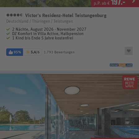
197
.-
p.P. ab €
Victor's Residenz-Hotel Teistungenburg
4,5 Sterne
Deutschland / Thüringen / Teistungen
2 Nächte, August 2026 - November 2027
DZ Komfort in Villa Active, Halbpension
1 Kind bis Ende 5 Jahre kostenfrei
95%
5,4
/6
1.793 Bewertungen