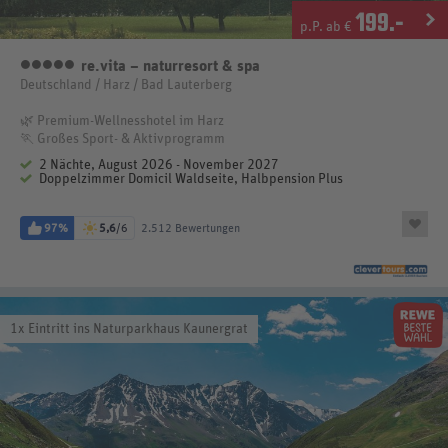
199
.-
p.P. ab €
re.vita – naturresort & spa
5 Sterne
Deutschland / Harz / Bad Lauterberg
🌿 Premium-Wellnesshotel im Harz
🏃 Großes Sport- & Aktivprogramm
2 Nächte, August 2026 - November 2027
Doppelzimmer Domicil Waldseite, Halbpension Plus
97%
5,6
/6
2.512 Bewertungen
1x Eintritt ins Naturparkhaus Kaunergrat