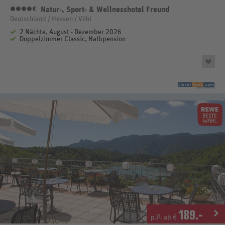
Natur-, Sport- & Wellnesshotel Freund
4,5 Sterne
Deutschland / Hessen / Vöhl
2 Nächte, August - Dezember 2026
Doppelzimmer Classic, Halbpension
189
.-
p.P. ab €