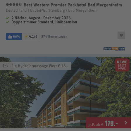
Best Western Premier Parkhotel Bad Mergentheim
4,5 Sterne
Deutschland / Baden-Württemberg / Bad Mergentheim
2 Nächte, August - Dezember 2026
Doppelzimmer Standard, Halbpension
66%
4,1
/6
374 Bewertungen
Inkl. 1 x Hydrojetmassage Wert € 18.-
179
.-
p.P. ab €