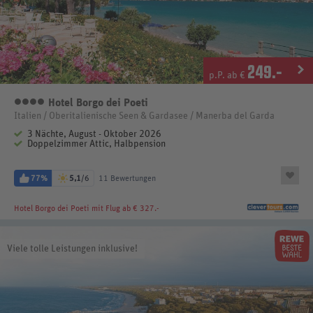
249
.-
p.P. ab €
Hotel Borgo dei Poeti
4 Sterne
Italien / Oberitalienische Seen & Gardasee / Manerba del Garda
3 Nächte, August - Oktober 2026
Doppelzimmer Attic, Halbpension
77%
5,1
/6
11 Bewertungen
Hotel Borgo dei Poeti
mit Flug ab € 327.-
Viele tolle Leistungen inklusive!