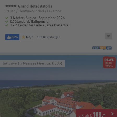
Grand Hotel Astoria
4 Sterne
Italien / Trentino-Südtirol / Lavarone
3 Nächte, August - September 2026
DZ Standard, Halbpension
1 - 2 Kinder bis Ende 7 Jahre kostenfrei
86%
4,6
/6
107 Bewertungen
Inklusive 1 x Massage (Wert ca. € 30.-)
189
.-
p.P. ab €