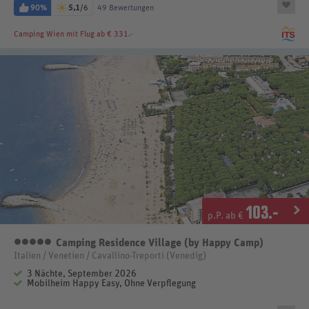
90%
5,1
/6
49 Bewertungen
Camping Wien
mit Flug ab € 331.-
103
.-
p.P. ab €
Camping Residence Village (by Happy Camp)
5 Sterne
Italien / Venetien / Cavallino-Treporti (Venedig)
3 Nächte, September 2026
Mobilheim Happy Easy, Ohne Verpflegung