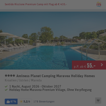
Sentido Riccione Premium Camp
mit Flug ab € 435.-
55
.-
p.P. ab €
Aminess Planet Camping Maravea Holiday Homes
4 Sterne
Kroatien / Istrien / Mareda
1 Nacht, August 2026 - Oktober 2027
Holiday Home Maravea Premium Village, Ohne Verpflegung
87%
5,2
/6
178 Bewertungen