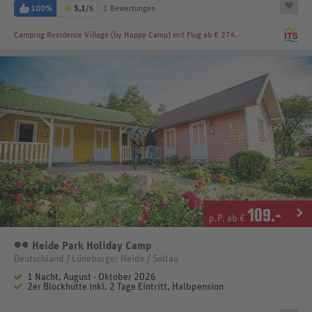
100%
5,1
/6
1 Bewertungen
Camping Residence Village (by Happy Camp)
mit Flug ab € 274.-
109
.-
p.P. ab €
Heide Park Holiday Camp
2 Sterne
Deutschland / Lüneburger Heide / Soltau
1 Nacht, August - Oktober 2026
2er Blockhütte inkl. 2 Tage Eintritt, Halbpension