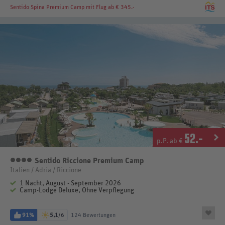
Sentido Spina Premium Camp
mit Flug ab € 345.-
52
.-
p.P. ab €
Sentido Riccione Premium Camp
4 Sterne
Italien / Adria / Riccione
1 Nacht, August - September 2026
Camp-Lodge Deluxe, Ohne Verpflegung
91%
5,1
/6
124 Bewertungen