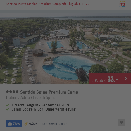
Sentido Punta Marina Premium Camp
mit Flug ab € 317.-
33
.-
p.P. ab €
Sentido Spina Premium Camp
4 Sterne
Italien / Adria / Lido di Spina
1 Nacht, August - September 2026
Camp Lodge Glück, Ohne Verpflegung
73%
4,2
/6
187 Bewertungen