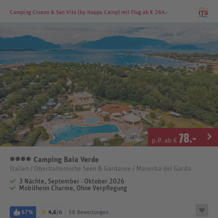
Camping Cisano & San Vito (by Happy Camp)
mit Flug ab € 264.-
78
.-
p.P. ab €
Camping Baia Verde
4 Sterne
Italien / Oberitalienische Seen & Gardasee / Manerba del Garda
3 Nächte, September - Oktober 2026
Mobilheim Charme, Ohne Verpflegung
67%
4,6
/6
58 Bewertungen