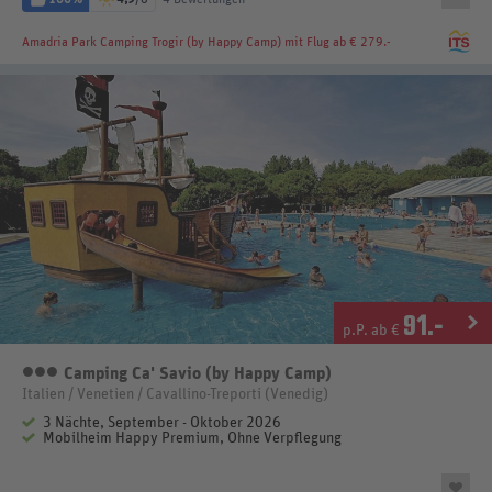
Amadria Park Camping Trogir (by Happy Camp)
mit Flug ab € 279.-
91
.-
p.P. ab €
Camping Ca' Savio (by Happy Camp)
3 Sterne
Italien / Venetien / Cavallino-Treporti (Venedig)
3 Nächte, September - Oktober 2026
Mobilheim Happy Premium, Ohne Verpflegung