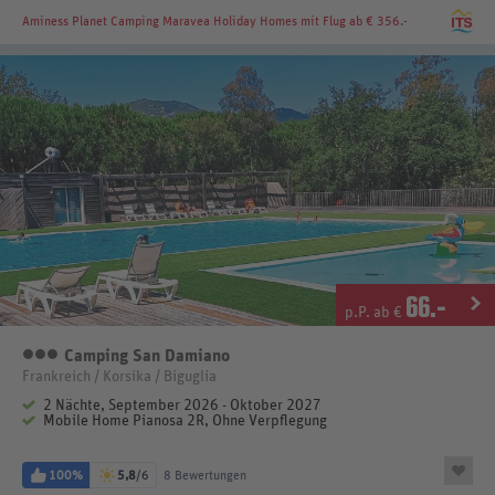
Aminess Planet Camping Maravea Holiday Homes
mit Flug ab € 356.-
66
.-
p.P. ab €
Camping San Damiano
3 Sterne
Frankreich / Korsika / Biguglia
2 Nächte, September 2026 - Oktober 2027
Mobile Home Pianosa 2R, Ohne Verpflegung
100%
5,8
/6
8 Bewertungen