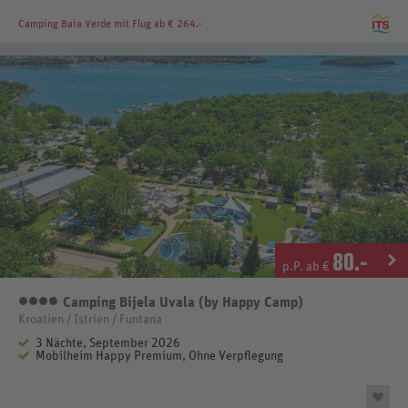
Camping Baia Verde
mit Flug ab € 264.-
80
.-
p.P. ab €
Camping Bijela Uvala (by Happy Camp)
4 Sterne
Kroatien / Istrien / Funtana
3 Nächte, September 2026
Mobilheim Happy Premium, Ohne Verpflegung