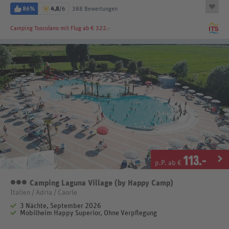
86%
4,8
/6
388 Bewertungen
Camping Toscolano
mit Flug ab € 322.-
113
.-
p.P. ab €
Camping Laguna Village (by Happy Camp)
3 Sterne
Italien / Adria / Caorle
3 Nächte, September 2026
Mobilheim Happy Superior, Ohne Verpflegung