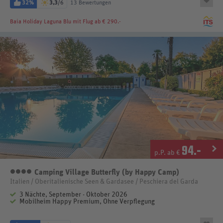
32%
3,3
/6
13 Bewertungen
Baia Holiday Laguna Blu
mit Flug ab € 290.-
94
.-
p.P. ab €
Camping Village Butterfly (by Happy Camp)
4 Sterne
Italien / Oberitalienische Seen & Gardasee / Peschiera del Garda
3 Nächte, September - Oktober 2026
Mobilheim Happy Premium, Ohne Verpflegung