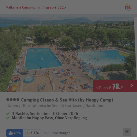
Valkanela Camping
mit Flug ab € 322.-
78
.-
p.P. ab €
Camping Cisano & San Vito (by Happy Camp)
4 Sterne
Italien / Oberitalienische Seen & Gardasee / Bardolino
3 Nächte, September - Oktober 2026
Mobilheim Happy Easy, Ohne Verpflegung
49%
3,7
/6
166 Bewertungen