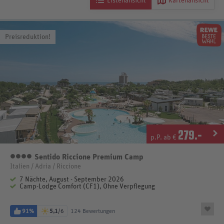
Listenansicht
Kartenansicht
Preisreduktion!
279
.-
p.P. ab €
Sentido Riccione Premium Camp
4 Sterne
Italien / Adria / Riccione
7 Nächte, August - September 2026
Camp-Lodge Comfort (CF1), Ohne Verpflegung
91%
5,1
/6
124 Bewertungen