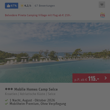
67%
4,1
/6
67 Bewertungen
Belvedere Pineta Camping Village
mit Flug ab € 259.-
115
.-
p.P. ab €
Mobile Homes Camp Selce
3 Sterne
Kroatien / Adriatische Küste / Selce
1 Nacht, August - Oktober 2026
Mobilheim Premium, Ohne Verpflegung