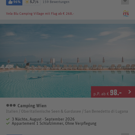
96%
5,7
/6
159 Bewertungen
Vela Blu Camping Village
mit Flug ab € 268.-
98
.-
p.P. ab €
Camping Wien
3 Sterne
Italien / Oberitalienische Seen & Gardasee / San Benedetto di Lugana
3 Nächte, August - September 2026
Appartement 1 Schlafzimmer, Ohne Verpflegung