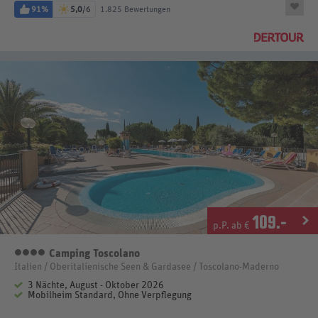
91%
5,0
/6
1.825 Bewertungen
109
.-
p.P. ab €
Camping Toscolano
4 Sterne
Italien / Oberitalienische Seen & Gardasee / Toscolano-Maderno
3 Nächte, August - Oktober 2026
Mobilheim Standard, Ohne Verpflegung