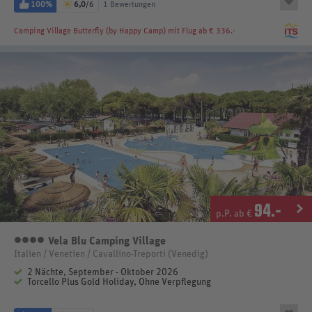
100%
6,0
/6
1 Bewertungen
Camping Village Butterfly (by Happy Camp)
mit Flug ab € 336.-
94
.-
p.P. ab €
Vela Blu Camping Village
4 Sterne
Italien / Venetien / Cavallino-Treporti (Venedig)
2 Nächte, September - Oktober 2026
Torcello Plus Gold Holiday, Ohne Verpflegung