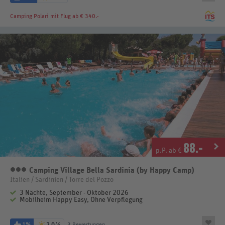
Camping Polari
mit Flug ab € 340.-
88
.-
p.P. ab €
Camping Village Bella Sardinia (by Happy Camp)
3 Sterne
Italien / Sardinien / Torre del Pozzo
3 Nächte, September - Oktober 2026
Mobilheim Happy Easy, Ohne Verpflegung
1%
2,0
/6
3 Bewertungen