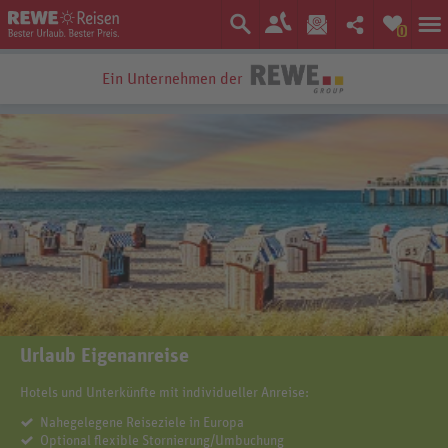
0
Ein Unternehmen der
Bestpreis-Garantie
Urlaub Eigenanreise
Hotels und Unterkünfte mit individueller Anreise:
Nahegelegene Reiseziele in Europa
Optional flexible Stornierung/Umbuchung