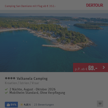
Camping San Damiano
mit Flug ab € 352.-
69
.-
p.P. ab €
Valkanela Camping
4 Sterne
Kroatien / Istrien / Vrsar
2 Nächte, August - Oktober 2026
Mobilheim Standard, Ohne Verpflegung
84%
4,8
/6
23 Bewertungen