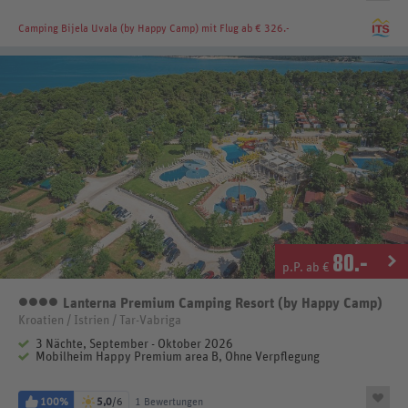
Camping Bijela Uvala (by Happy Camp)
mit Flug ab € 326.-
80
.-
p.P. ab €
Lanterna Premium Camping Resort (by Happy Camp)
4 Sterne
Kroatien / Istrien / Tar-Vabriga
3 Nächte, September - Oktober 2026
Mobilheim Happy Premium area B, Ohne Verpflegung
100%
5,0
/6
1 Bewertungen