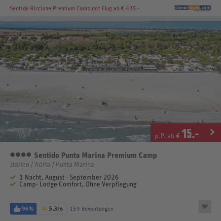
Sentido Riccione Premium Camp
mit Flug ab € 435.-
15
.-
p.P. ab €
Sentido Punta Marina Premium Camp
4 Sterne
Italien / Adria / Punta Marina
1 Nacht, August - September 2026
Camp- Lodge Comfort, Ohne Verpflegung
96%
5,3
/6
159 Bewertungen