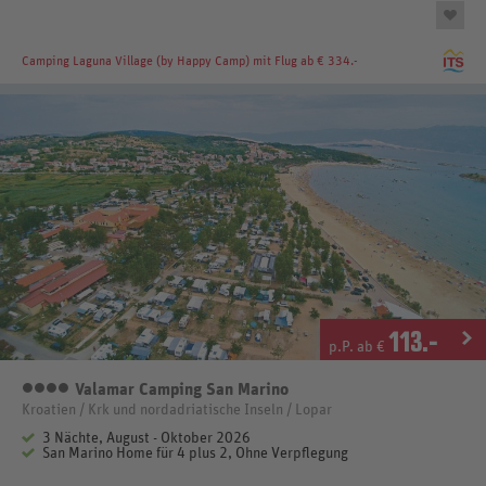
Camping Laguna Village (by Happy Camp)
mit Flug ab € 334.-
113
.-
p.P. ab €
Valamar Camping San Marino
4 Sterne
Kroatien / Krk und nordadriatische Inseln / Lopar
3 Nächte, August - Oktober 2026
San Marino Home für 4 plus 2, Ohne Verpflegung