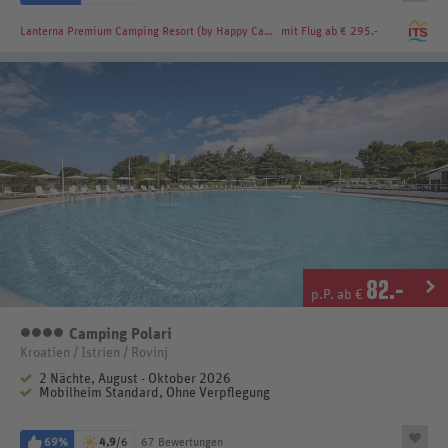
Lanterna Premium Camping Resort (by Happy Camp)
mit Flug ab € 295.-
82
.-
p.P. ab €
Camping Polari
4 Sterne
Kroatien / Istrien / Rovinj
2 Nächte, August - Oktober 2026
Mobilheim Standard, Ohne Verpflegung
69%
4,9
/6
67 Bewertungen