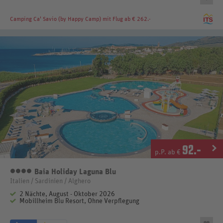
Camping Ca' Savio (by Happy Camp)
mit Flug ab € 262.-
92
.-
p.P. ab €
Baia Holiday Laguna Blu
4 Sterne
Italien / Sardinien / Alghero
2 Nächte, August - Oktober 2026
Mobillheim Blu Resort, Ohne Verpflegung