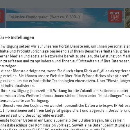
Inklusive Wanderpaket (Wert ca. € 200.-)
645
.-
899.-
€
*
p.P. ab €
Mallorca Wanderreise
4 Sterne
Spanien / Mallorca / Paguera - Cala Fornells - Camp de Mar –
Es Capdellá - Platja de Palmira
7 Nächte, August 2026 - Oktober 2027
Doppelzimmer, Halbpension Plus
inkl. Flug + Rail&Fly + Transfer
Buchbar nur bis 30.08.2026