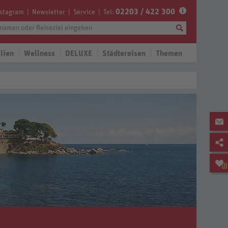
02203 / 422 300
nstagram
Newsletter
Service
Tel:
lien
Wellness
DELUXE
Städtereisen
Themen
0