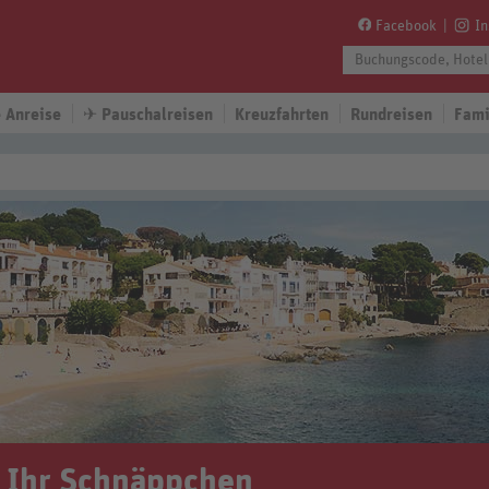
Facebook
I
 Anreise
✈
Pauschalreisen
Kreuzfahrten
Rundreisen
Fami
e Ihr Schnäppchen