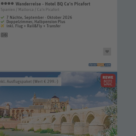
Wanderreise - Hotel BQ Ca'n Picafort
4 Sterne
Spanien / Mallorca / Ca'n Picafort
7 Nächte, September - Oktober 2026
Doppelzimmer, Halbpension Plus
inkl. Flug + Rail&Fly + Transfer
nkl. Ausflugspaket (Wert € 299.-)