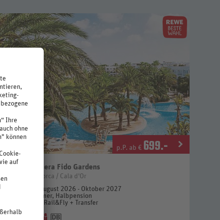
699
.-
p.P. ab €
Calimera Fido Gardens
4 Sterne
Spanien / Mallorca / Cala d'Or
7 Nächte, August 2026 - Oktober 2027
Doppelzimmer, Halbpension
inkl. Flug + Rail&Fly + Transfer