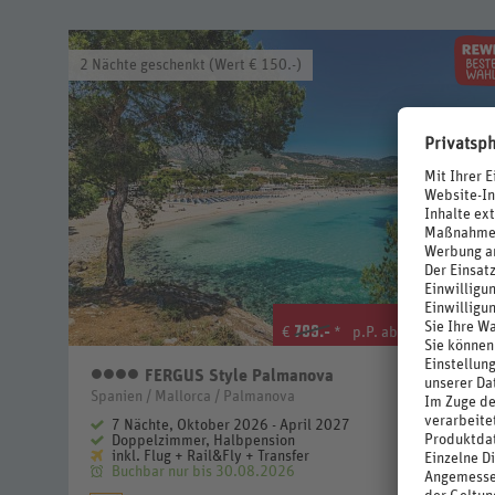
2 Nächte geschenkt (Wert € 150.-)
633
.-
799.-
€
*
p.P. ab €
FERGUS Style Palmanova
4 Sterne
Spanien / Mallorca / Palmanova
7 Nächte, Oktober 2026 - April 2027
Doppelzimmer, Halbpension
inkl. Flug + Rail&Fly + Transfer
Buchbar nur bis 30.08.2026