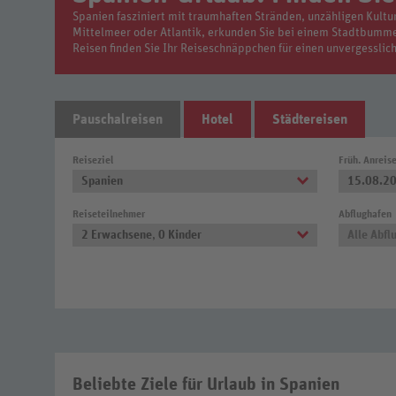
Spanien fasziniert mit traumhaften Stränden, unzähligen Kult
Mittelmeer oder Atlantik, erkunden Sie bei einem Stadtbumme
Reisen finden Sie Ihr Reiseschnäppchen für einen unvergesslic
Pauschalreisen
Hotel
Städtereisen
Reiseziel
Früh. Anreis
Spanien
15.08.2
Reiseteilnehmer
Abflughafen
2 Erwachsene
,
0 Kinder
Alle Abfl
Beliebte Ziele für Urlaub in Spanien