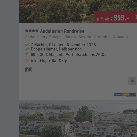
959
.-
p.P. ab €
Andalusien Rundreise
4 Sterne
Andalusien / Malaga - Ronda - Sevilla - Cordoba - Granada
7 Nächte, Oktober - November 2026
Doppelzimmer, Halbpension
🎟️ -500 € Magenta-Vorteilscode bis 26.05
inkl. Flug + Rail&Fly