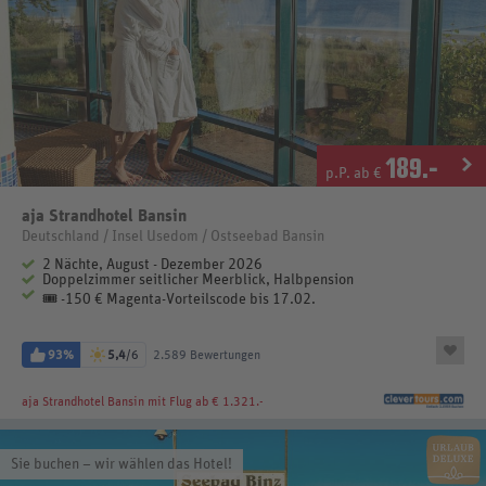
189
.-
p.P. ab €
aja Strandhotel Bansin
Deutschland / Insel Usedom / Ostseebad Bansin
2 Nächte, August - Dezember 2026
Doppelzimmer seitlicher Meerblick, Halbpension
🎟️ -150 € Magenta-Vorteilscode bis 17.02.
93%
5,4
/6
2.589 Bewertungen
aja Strandhotel Bansin
mit Flug ab € 1.321.-
Sie buchen – wir wählen das Hotel!