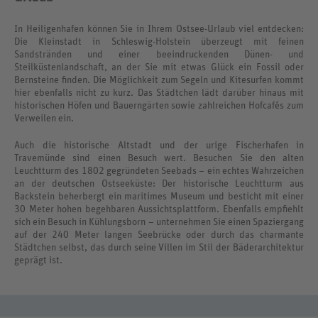
In Heiligenhafen können Sie in Ihrem Ostsee-Urlaub viel entdecken:
Die Kleinstadt in Schleswig-Holstein überzeugt mit feinen
Sandstränden und einer beeindruckenden Dünen- und
Steilküstenlandschaft, an der Sie mit etwas Glück ein Fossil oder
Bernsteine finden. Die Möglichkeit zum Segeln und Kitesurfen kommt
hier ebenfalls nicht zu kurz. Das Städtchen lädt darüber hinaus mit
historischen Höfen und Bauerngärten sowie zahlreichen Hofcafés zum
Verweilen ein.
Auch die historische Altstadt und der urige Fischerhafen in
Travemünde sind einen Besuch wert. Besuchen Sie den alten
Leuchtturm des 1802 gegründeten Seebads – ein echtes Wahrzeichen
an der deutschen Ostseeküste: Der historische Leuchtturm aus
Backstein beherbergt ein maritimes Museum und besticht mit einer
30 Meter hohen begehbaren Aussichtsplattform. Ebenfalls empfiehlt
sich ein Besuch in Kühlungsborn – unternehmen Sie einen Spaziergang
auf der 240 Meter langen Seebrücke oder durch das charmante
Städtchen selbst, das durch seine Villen im Stil der Bäderarchitektur
geprägt ist.