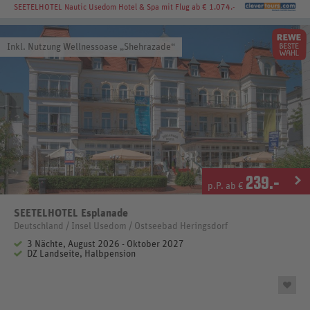
SEETELHOTEL Nautic Usedom Hotel & Spa
mit Flug ab € 1.074.-
Inkl. Nutzung Wellnessoase „Shehrazade“
239
.-
p.P. ab €
SEETELHOTEL Esplanade
Deutschland / Insel Usedom / Ostseebad Heringsdorf
3 Nächte, August 2026 - Oktober 2027
DZ Landseite, Halbpension