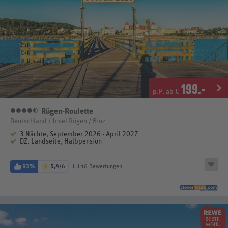
199
.-
p.P. ab €
Rügen-Roulette
4,5 Sterne
Deutschland / Insel Rügen / Binz
3 Nächte, September 2026 - April 2027
DZ, Landseite, Halbpension
93%
5,4
/6
1.146 Bewertungen