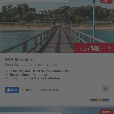
149
.-
p.P. ab €
Hotel Alexa
3 Sterne
Deutschland / Insel Rügen / Göhren
3 Nächte, August 2026 - November 2027
Doppelzimmer, Halbpension
1 Kind bis Ende 6 Jahre kostenfrei
87%
4,8
/6
331 Bewertungen