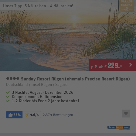
Unser Tipp: 5 Nä. reisen – 4 Nä. zahlen!
229
.-
p.P. ab €
Sunday Resort Rügen (ehemals Precise Resort Rügen)
4 Sterne
Deutschland / Insel Rügen / Sagard
3 Nächte, August - Dezember 2026
Doppelzimmer, Halbpension
1-2 Kinder bis Ende 2 Jahre kostenfrei
75%
4,6
/6
2.374 Bewertungen