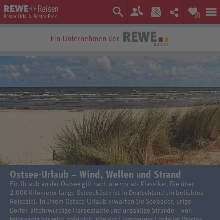
0
Ein Unternehmen der
Ostsee-Urlaub – Wind, Wellen und Strand
Ein Urlaub an der Ostsee gilt nach wie vor als Klassiker. Die über
2.000 Kilometer lange Ostseeküste ist in Deutschland ein beliebtes
Reiseziel. In Ihrem Ostsee-Urlaub erwarten Sie Seebäder, urige
Dörfer, altehrwürdige Hansestädte und unzählige Strände – von
feinsandig bis wild-natürlich. Von der Flensburger Förde im Westen