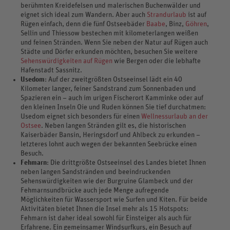
berühmten Kreidefelsen und malerischen Buchenwälder und
eignet sich ideal zum Wandern. Aber auch
Strandurlaub
ist auf
Rügen einfach, denn die fünf Ostseebäder
Baabe
, Binz,
Göhren
,
Sellin und Thiessow bestechen mit kilometerlangen weißen
und feinen Stränden. Wenn Sie neben der Natur auf Rügen auch
Städte und Dörfer erkunden möchten, besuchen Sie weitere
Sehenswürdigkeiten auf Rügen
wie Bergen oder die lebhafte
Hafenstadt Sassnitz.
Usedom
: Auf der zweitgrößten Ostseeinsel lädt ein 40
Kilometer langer, feiner Sandstrand zum Sonnenbaden und
Spazieren ein – auch im urigen Fischerort Kamminke oder auf
den kleinen Inseln Oie und Ruden können Sie tief durchatmen:
Usedom eignet sich besonders für einen
Wellnessurlaub an der
Ostsee
. Neben langen Stränden gilt es, die historischen
Kaiserbäder Bansin, Heringsdorf und Ahlbeck zu erkunden –
letzteres lohnt auch wegen der bekannten Seebrücke einen
Besuch.
Fehmarn
: Die drittgrößte Ostseeinsel des Landes bietet Ihnen
neben langen Sandstränden und beeindruckenden
Sehenswürdigkeiten wie der Burgruine Glambeck und der
Fehmarnsundbrücke auch jede Menge aufregende
Möglichkeiten für Wassersport wie Surfen und Kiten. Für beide
Aktivitäten bietet Ihnen die Insel mehr als 15 Hotspots:
Fehmarn ist daher ideal sowohl für Einsteiger als auch für
Erfahrene. Ein gemeinsamer Windsurfkurs, ein Besuch auf