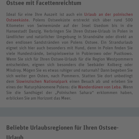
Ostsee mit Facettenreichtum
Ideal für eine Ihre Auszeit ist auch ein
Urlaub an der polnischen
Ostseeküste
. Polens Ostseeküste erstreckt sich über rund 500
Kilometer von Swinemünde auf der Insel Usedom bis in die
Hansestadt Danzig. Verbringen Sie Ihren Ostsee-Urlaub in Polen in
ländlicher und natürlicher Umgebung in Strandnähe oder direkt an
den endlosen Sandstränden von Polens Ostsee. Ein Strandurlaub
eignet sich hier auch besonders mit Hund, denn in Polen finden Sie
viele Hundestrände, beispielsweise in Pobierowo oder Pustkowo.
Wenn Sie sich für Ihren Ostsee-Urlaub für die Region Westpommern
entscheiden, eignen sich besonders die Seebäder Kolberg oder
Misdroy. Mögen Sie es etwas ruhiger und naturnah? Dann begeben Sie
sich weiter gen Osten, nach Pommern. Statten Sie dort unbedingt
dem
Slowinzischen Nationalpark
einen Besuch ab und erleben Sie
eines der Naturphänomene Polens: die
Wanderdünen von Leba
. Wenn
Sie die Sandhügel der „Polnischen Sahara“ erklommen haben,
erblicken Sie am Horizont das Meer.
Beliebte Urlaubsregionen für Ihren Ostsee-
Urlaub