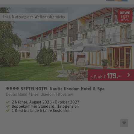
Inkl. Nutzung des Wellnessbereichs
179
.-
p.P. ab €
SEETELHOTEL Nautic Usedom Hotel & Spa
4 Sterne
Deutschland / Insel Usedom / Koserow
2 Nächte, August 2026 - Oktober 2027
Doppelzimmer Standard, Halbpension
1 Kind bis Ende 6 Jahre kostenfrei