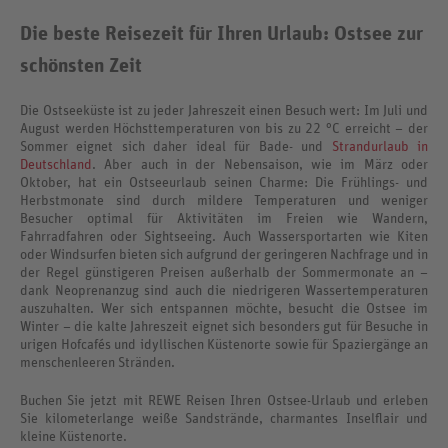
Die beste Reisezeit für Ihren Urlaub: Ostsee zur
schönsten Zeit
Die Ostseeküste ist zu jeder Jahreszeit einen Besuch wert: Im Juli und
August werden Höchsttemperaturen von bis zu 22 °C erreicht – der
Sommer eignet sich daher ideal für Bade- und
Strandurlaub in
Deutschland
. Aber auch in der Nebensaison, wie im März oder
Oktober, hat ein Ostseeurlaub seinen Charme: Die Frühlings- und
Herbstmonate sind durch mildere Temperaturen und weniger
Besucher optimal für Aktivitäten im Freien wie Wandern,
Fahrradfahren oder Sightseeing. Auch Wassersportarten wie Kiten
oder Windsurfen bieten sich aufgrund der geringeren Nachfrage und in
der Regel günstigeren Preisen außerhalb der Sommermonate an –
dank Neoprenanzug sind auch die niedrigeren Wassertemperaturen
auszuhalten. Wer sich entspannen möchte, besucht die Ostsee im
Winter – die kalte Jahreszeit eignet sich besonders gut für Besuche in
urigen Hofcafés und idyllischen Küstenorte sowie für Spaziergänge an
menschenleeren Stränden.
Buchen Sie jetzt mit REWE Reisen Ihren Ostsee-Urlaub und erleben
Sie kilometerlange weiße Sandstrände, charmantes Inselflair und
kleine Küstenorte.