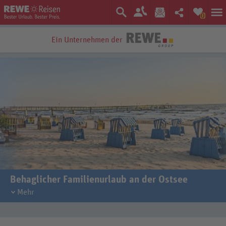
0
Ein Unternehmen der
Bestpreis-Garantie
Behaglicher Familienurlaub an der Ostsee
Sanfte Wellen an ausgedehnten Stränden, sehenswerte Hafenstädte
Mehr
und ein großes Freizeitangebot sorgen bei einer
Reise an die Ostsee
für himmlisches Vergnügen. Im Sommer laden die Küstenregionen
zum Badeurlaub ein, doch auch in den kühleren Jahreszeiten ist das
Baltische Meer ein bezauberndes Reiseziel.