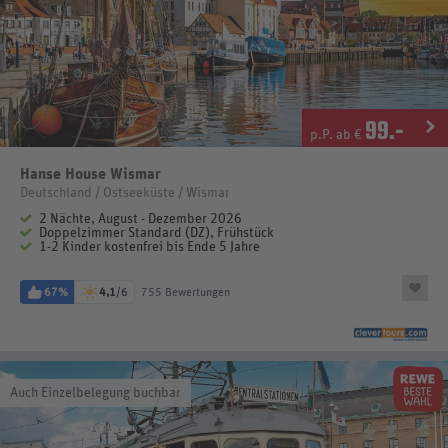
99
.-
p.P. ab €
Hanse House Wismar
Deutschland / Ostseeküste / Wismar
2 Nächte, August - Dezember 2026
Doppelzimmer Standard (DZ), Frühstück
1-2 Kinder kostenfrei bis Ende 5 Jahre
67%
4,1
/6
755 Bewertungen
Auch Einzelbelegung buchbar