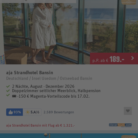
189
.-
p.P. ab €
aja Strandhotel Bansin
Deutschland / Insel Usedom / Ostseebad Bansin
2 Nächte, August - Dezember 2026
Doppelzimmer seitlicher Meerblick, Halbpension
🎟️ -150 € Magenta-Vorteilscode bis 17.02.
93%
5,4
/6
2.589 Bewertungen
aja Strandhotel Bansin
mit Flug ab € 1.321.-