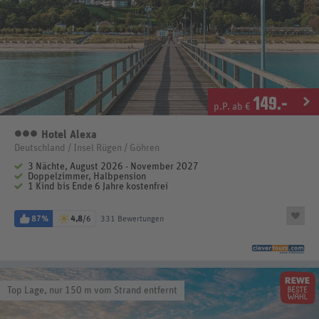
149
.-
p.P. ab €
Hotel Alexa
3 Sterne
Deutschland / Insel Rügen / Göhren
3 Nächte, August 2026 - November 2027
Doppelzimmer, Halbpension
1 Kind bis Ende 6 Jahre kostenfrei
87%
4,8
/6
331 Bewertungen
Top Lage, nur 150 m vom Strand entfernt