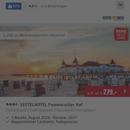
87%
4,9
/6
615 Bewertungen
1.200 m² Wellnessbereich inklusive!
279
.-
p.P. ab €
SEETELHOTEL Pommerscher Hof
3,5 Sterne
Deutschland / Insel Usedom / Ostseebad Heringsdorf
3 Nächte, August 2026 - Oktober 2027
Doppelzimmer Landseite, Halbpension