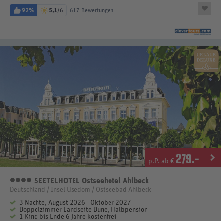
92%
5,1
/6
617 Bewertungen
279
.-
p.P. ab €
SEETELHOTEL Ostseehotel Ahlbeck
4 Sterne
Deutschland / Insel Usedom / Ostseebad Ahlbeck
3 Nächte, August 2026 - Oktober 2027
Doppelzimmer Landseite Düne, Halbpension
1 Kind bis Ende 6 Jahre kostenfrei