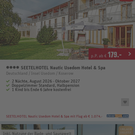
179
.-
p.P. ab €
SEETELHOTEL Nautic Usedom Hotel & Spa
4 Sterne
Deutschland / Insel Usedom / Koserow
2 Nächte, August 2026 - Oktober 2027
Doppelzimmer Standard, Halbpension
1 Kind bis Ende 6 Jahre kostenfrei
SEETELHOTEL Nautic Usedom Hotel & Spa
mit Flug ab € 1.074.-
Inkl. Nutzung der Bade- und Saunawelt