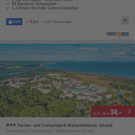
DZ Standard, Vollpension
1-2 Kinder bis Ende 5 Jahre kostenfrei
91%
5,1
/6
3.245 Bewertungen
34
.-
p.P. ab €
Ferien- und Freizeitpark Weissenhäuser Strand
3 Sterne
Deutschland / Ostseeküste / Weißenhäuser Strand