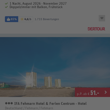
1 Nacht, August 2026 - November 2027
Doppelzimmer mit Balkon, Frühstück
85%
4,6
/6
1.733 Bewertungen
51
.-
p.P. ab €
IFA Fehmarn Hotel & Ferien Centrum - Hotel
3 Sterne
Deutschland / Fehmarn / Fehmarn