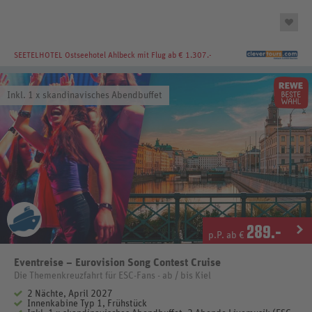
SEETELHOTEL Ostseehotel Ahlbeck
mit Flug ab € 1.307.-
Inkl. 1 x skandinavisches Abendbuffet
289
.-
p.P. ab €
Eventreise – Eurovision Song Contest Cruise
Die Themenkreuzfahrt für ESC-Fans - ab / bis Kiel
2 Nächte, April 2027
Innenkabine Typ 1, Frühstück