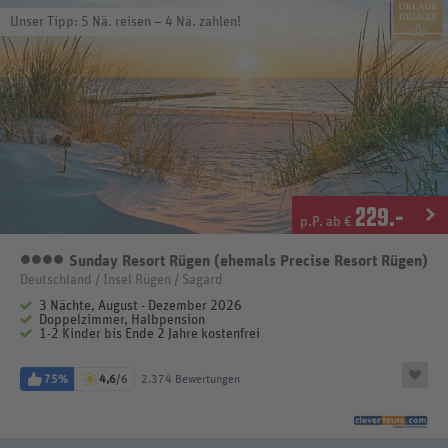
Unser Tipp: 5 Nä. reisen – 4 Nä. zahlen!
229
.-
p.P. ab €
Sunday Resort Rügen (ehemals Precise Resort Rügen)
4 Sterne
Deutschland / Insel Rügen / Sagard
3 Nächte, August - Dezember 2026
Doppelzimmer, Halbpension
1-2 Kinder bis Ende 2 Jahre kostenfrei
75%
4,6
/6
2.374 Bewertungen