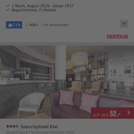
1 Nacht, August 2026 - Januar 2027
Doppelzimmer, Frühstück
71%
4,0
/6
448 Bewertungen
52
.-
p.P. ab €
IntercityHotel Kiel
3,5 Sterne
Deutschland / Schleswig-Holstein / Kiel