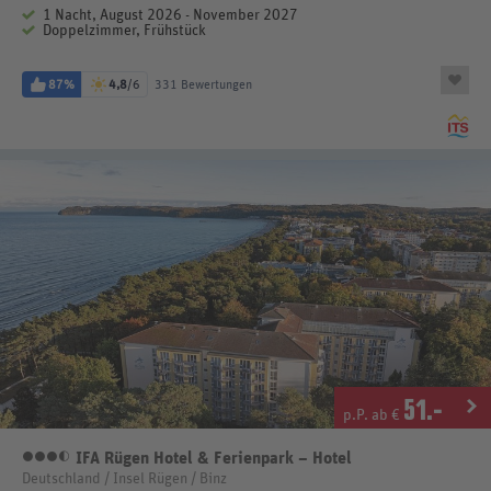
1 Nacht, August 2026 - November 2027
Doppelzimmer, Frühstück
87%
4,8
/6
331 Bewertungen
51
.-
p.P. ab €
IFA Rügen Hotel & Ferienpark – Hotel
3,5 Sterne
Deutschland / Insel Rügen / Binz