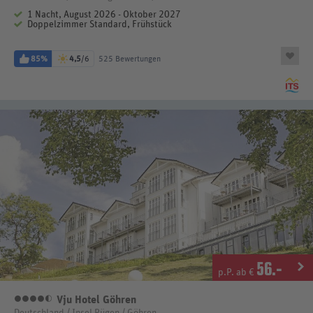
1 Nacht, August 2026 - Oktober 2027
Doppelzimmer Standard, Frühstück
85%
4,5
/6
525 Bewertungen
56
.-
p.P. ab €
Vju Hotel Göhren
4,5 Sterne
Deutschland / Insel Rügen / Göhren