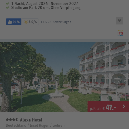
1 Nacht, August 2026 - November 2027
Studio am Park 20 qm, Ohne Verpflegung
91%
5,0
/6
14.926 Bewertungen
47
.-
p.P. ab €
Alexa Hotel
3,5 Sterne
Deutschland / Insel Rügen / Göhren