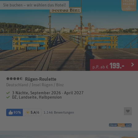
Sie buchen – wir wählen das Hotel!
199
.-
p.P. ab €
Rügen-Roulette
4,5 Sterne
Deutschland / Insel Rügen / Binz
3 Nächte, September 2026 - April 2027
DZ, Landseite, Halbpension
93%
5,4
/6
1.146 Bewertungen