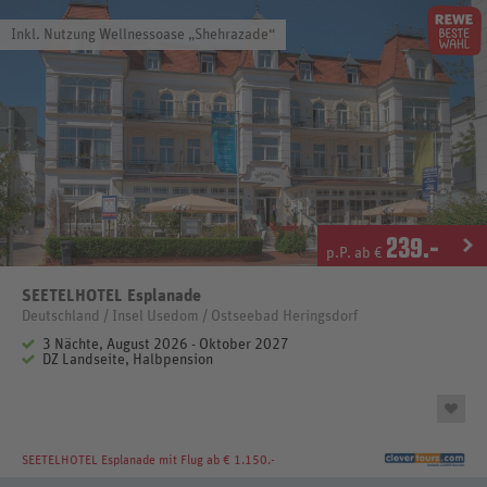
Inkl. Nutzung Wellnessoase „Shehrazade“
239
.-
p.P. ab €
SEETELHOTEL Esplanade
Deutschland / Insel Usedom / Ostseebad Heringsdorf
3 Nächte, August 2026 - Oktober 2027
DZ Landseite, Halbpension
SEETELHOTEL Esplanade
mit Flug ab € 1.150.-