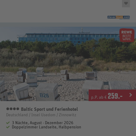
259
.-
p.P. ab €
Baltic Sport und Ferienhotel
4 Sterne
Deutschland / Insel Usedom / Zinnowitz
3 Nächte, August - Dezember 2026
Doppelzimmer Landseite, Halbpension