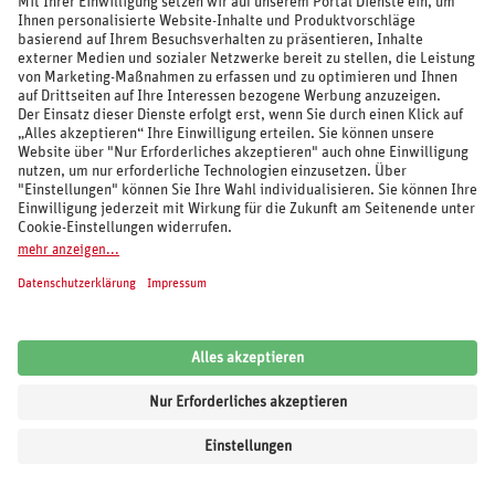
Deutschland / Ostseeinseln / Ostseebad Prerow
1 Nacht, August - Dezember 2026
Doppelzimmer Standard, Frühstück
87%
4,9
/6
1.411 Bewertungen
57
.-
p.P. ab €
SEETELHOTEL Nautic Usedom Hotel & Spa