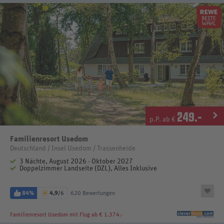
249
.-
p.P. ab €
Familienresort Usedom
Deutschland / Insel Usedom / Trassenheide
3 Nächte, August 2026 - Oktober 2027
Doppelzimmer Landseite (DZL), Alles Inklusive
84%
4,9
/6
620 Bewertungen
Familienresort Usedom
mit Flug ab € 1.374.-