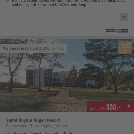
Inkl. 1 x skandinavisches Abendbuffet, 2 Abende Livemusik (ESC
und mehr) mit Show und DJ & Sektempfang
Wellnessbereich auf 2.000 m² inkl.
339
.-
p.P. ab €
Santé Royale Rügen Resort
Deutschland / Insel Rügen / Göhren
3 Nächte, August - Dezember 2026