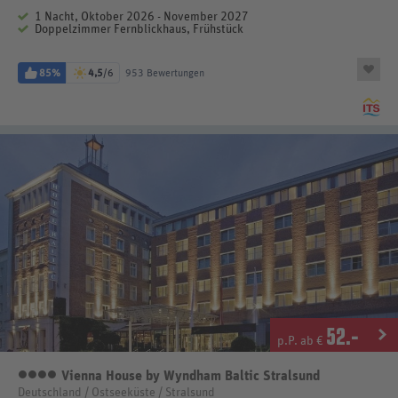
1 Nacht, Oktober 2026 - November 2027
Doppelzimmer Fernblickhaus, Frühstück
85%
4,5
/6
953 Bewertungen
52
.-
p.P. ab €
Vienna House by Wyndham Baltic Stralsund
4 Sterne
Deutschland / Ostseeküste / Stralsund