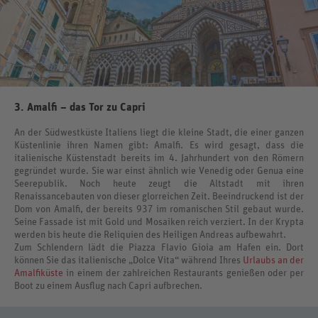
3. Amalfi – das Tor zu Capri
An der Südwestküste Italiens liegt die kleine Stadt, die einer ganzen
Küstenlinie ihren Namen gibt: Amalfi. Es wird gesagt, dass die
italienische Küstenstadt bereits im 4. Jahrhundert von den Römern
gegründet wurde. Sie war einst ähnlich wie Venedig oder Genua eine
Seerepublik. Noch heute zeugt die Altstadt mit ihren
Renaissancebauten von dieser glorreichen Zeit. Beeindruckend ist der
Dom von Amalfi, der bereits 937 im romanischen Stil gebaut wurde.
Seine Fassade ist mit Gold und Mosaiken reich verziert. In der Krypta
werden bis heute die Reliquien des Heiligen Andreas aufbewahrt.
Zum Schlendern lädt die Piazza Flavio Gioia am Hafen ein. Dort
können Sie das italienische „Dolce Vita“ während Ihres
Urlaubs an der
Amalfiküste
in einem der zahlreichen Restaurants genießen oder per
Boot zu einem Ausflug nach Capri aufbrechen.