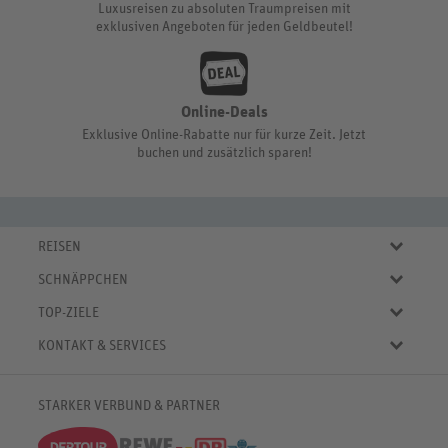
Luxusreisen zu absoluten Traumpreisen mit
exklusiven Angeboten für jeden Geldbeutel!
Online-Deals
Exklusive Online-Rabatte nur für kurze Zeit. Jetzt
buchen und zusätzlich sparen!
REISEN
Eigene Anreise
SCHNÄPPCHEN
Pauschalreisen
Aktuelle Reiseangebote
Städtereisen
TOP-ZIELE
Reiseangebote der Woche
Rundreisen
Urlaub in Deutschland
Online-Deals
KONTAKT & SERVICES
Kreuzfahrten
Urlaub in Österreich
Kurzurlaub bis € 150.-
FAQ
Familienurlaub
Urlaub in Italien
Pauschalreisen bis € 500.-
Servicebereich
Wellnessurlaub
✈
Urlaub in Spanien
STARKER VERBUND & PARTNER
Reisemagazin
Kontaktformular
✈
Urlaub in Bulgarien
% Satte Rabatte
♥ Merkliste
✈
Urlaub in Griechenland