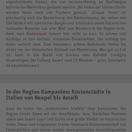
angestrichenen Häuser, die von terrassenförmig an Steilhängen
kultivierten Weinreben gesäumt werden. Die Häfen der kleinen Dörfer
werden heute noch von Fischern genutzt. „Cinque Terre“ ist
gleichzeitig auch die Bezeichnung des Nationalparks, der neben den
fünf Dörfern mit zahlreichen Burgen und Schlössern sowie historischen
Gebäuden Besucher aus aller Welt zum Wandern in die Region lockt.
Doch auch
Badeurlaub
kommt hier nicht zu kurz: Es lohnen sich
Ausflüge zu den kleinen, einsamen Badebuchten, die entlang der
Küste verteilt sind. Eine besonders schöne Badebucht finden Sie
direkt vor der historischen Altstadt von Monterosso. Wer gut zu Fuß
ist, kann in die Bucht von Guvano vom Bahnhof Corniglia
hinabsteigen. Der Fußweg dauert rund 15 Minuten – gutes Schuhwerk
ist empfehlenswert.
In der Region Kampanien: Küstenstädte in
Italien von Neapel bis Amalfi
Ganz im Süden des „italienischen Stiefels“ liegt Kampanien. Die
Region bietet Ihnen mit der Amalfiküste, dem Städtchen Positano
sowie den Inseln Capri und Ischia eine große Vielfalt an historischen
Orten. Diese sind eingebettet in eine imposante Küstenlandschaft mit
Felsendörfern und immer wieder unvergesslichen Aussichtspunkten