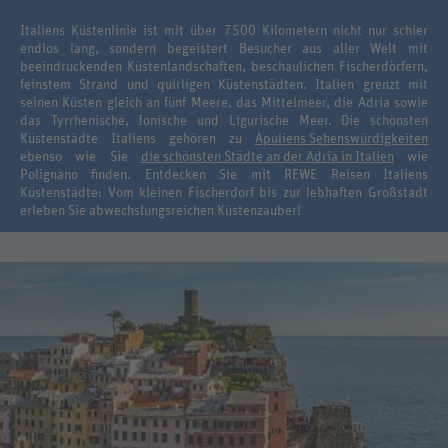
Italiens Küstenlinie ist mit über 7500 Kilometern nicht nur schier
endlos lang, sondern begeistert Besucher aus aller Welt mit
beeindruckenden Küstenlandschaften, beschaulichen Fischerdörfern,
feinstem Strand und quirligen Küstenstädten. Italien grenzt mit
seinen Küsten gleich an fünf Meere, das Mittelmeer, die Adria sowie
das Tyrrhenische, Ionische und Ligurische Meer. Die schönsten
Küstenstädte Italiens gehören zu
Apuliens Sehenswürdigkeiten
ebenso wie Sie
die schönsten Städte an der Adria in Italien
wie
Polignano finden. Entdecken Sie mit REWE Reisen Italiens
Küstenstädte: Vom kleinen Fischerdorf bis zur lebhaften Großstadt
erleben Sie abwechslungsreichen Küstenzauber!