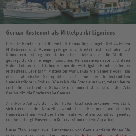
Genua: Küstenort als Mittelpunkt Liguriens
Die alte Handels- und Hafenstadt Genua liegt eingebettet zwischen
Mittelmeer und Apenningebirge und breitet sich auf über 30
Kilometern entlang der Italienischen Riviera aus. Die Stadt ist
geprägt durch ihre engen Gässchen, Renaissancepaläste und ihren
Hafen. Letzterer ist bis heute einer der wichtigsten Handelshäfen im
Mittelmeer. Bereits im Mittelalter war Genua wie Venedig oder Pisa
eine italienische Seerepublik und eine der bedeutendsten
Handelsstädte in Italien. Wie reich die Stadt einst war, zeigen heute
noch die prachtvollen Gebäude der Innenstadt rund um die „Via
Garibaldi“, die Prachtstraße Genuas.
Am „Porto Antico“, dem alten Hafen, lässt sich erkennen, wie stark
sich Genua in der Neuzeit gewandelt hat. Einstmals bedeutendes
Handelszentrum, wird der Hafen heute vor allem touristisch genutzt
und beherbergt Museen, ein Kulturzentrum und ein Aquarium.
Unser Tipp
: Knapp zwei Autostunden von Genua entfernt finden Sie
mit der Stadtmauer von Lucca eine wahre
Toskana-Sehenswürdigkeit
.