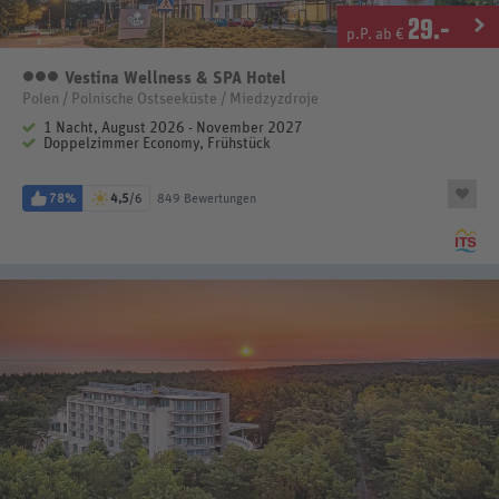
29
.-
p.P. ab €
Vestina Wellness & SPA Hotel
3 Sterne
Polen / Polnische Ostseeküste / Miedzyzdroje
1 Nacht, August 2026 - November 2027
Doppelzimmer Economy, Frühstück
78%
4,5
/6
849 Bewertungen