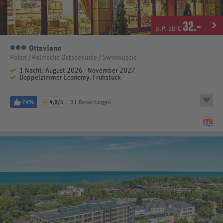
32
.-
p.P. ab €
Ottaviano
3 Sterne
Polen / Polnische Ostseeküste / Swinoujscie
1 Nacht, August 2026 - November 2027
Doppelzimmer Economy, Frühstück
74%
4,9
/6
31 Bewertungen