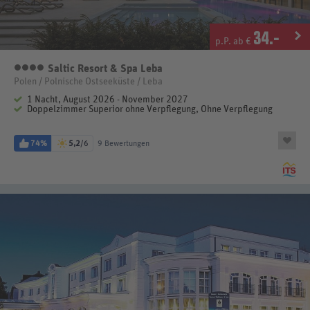
34
.-
p.P. ab €
Saltic Resort & Spa Leba
4 Sterne
Polen / Polnische Ostseeküste / Leba
1 Nacht, August 2026 - November 2027
Doppelzimmer Superior ohne Verpflegung, Ohne Verpflegung
74%
5,2
/6
9 Bewertungen