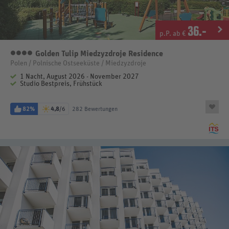
36
.-
p.P. ab €
Golden Tulip Miedzyzdroje Residence
4 Sterne
Polen / Polnische Ostseeküste / Miedzyzdroje
1 Nacht, August 2026 - November 2027
Studio Bestpreis, Frühstück
82%
4,8
/6
282 Bewertungen