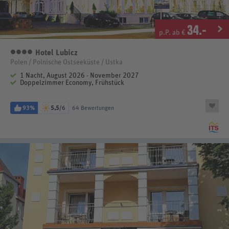
34
.-
p.P. ab €
Hotel Lubicz
4 Sterne
Polen / Polnische Ostseeküste / Ustka
1 Nacht, August 2026 - November 2027
Doppelzimmer Economy, Frühstück
93%
5,5
/6
64 Bewertungen