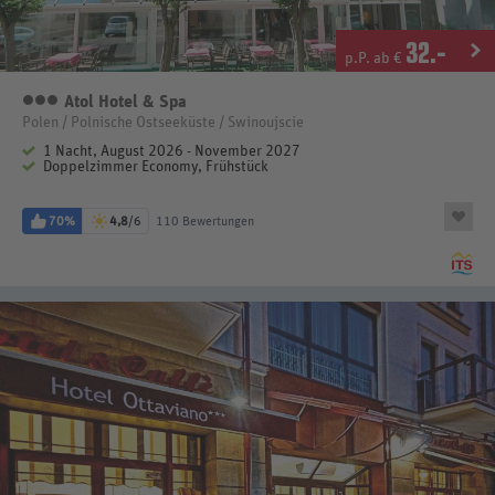
32
.-
p.P. ab €
Atol Hotel & Spa
3 Sterne
Polen / Polnische Ostseeküste / Swinoujscie
1 Nacht, August 2026 - November 2027
Doppelzimmer Economy, Frühstück
70%
4,8
/6
110 Bewertungen