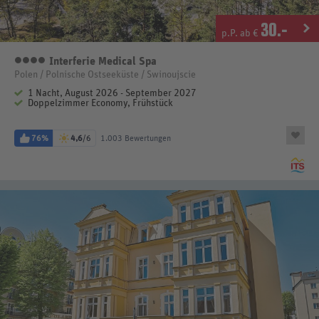
30
.-
p.P. ab €
Interferie Medical Spa
4 Sterne
Polen / Polnische Ostseeküste / Swinoujscie
1 Nacht, August 2026 - September 2027
Doppelzimmer Economy, Frühstück
76%
4,6
/6
1.003 Bewertungen