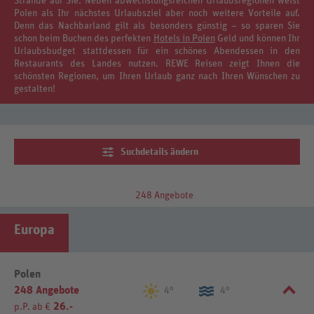
Strände auf Sie. Neben abwechslungsreichen Urlaubsregionen weist
Polen als Ihr nächstes Urlaubsziel aber noch weitere Vorteile auf.
Denn das Nachbarland gilt als besonders günstig – so sparen Sie
schon beim Buchen des perfekten
Hotels in Polen
Geld und können Ihr
Urlaubsbudget stattdessen für ein schönes Abendessen in den
Restaurants des Landes nutzen. REWE Reisen zeigt Ihnen die
schönsten Regionen, um Ihren Urlaub ganz nach Ihren Wünschen zu
gestalten!
Suchdetails ändern
248 Angebote
Europa
Polen
248 Angebote
4°
4°
26.-
p.P. ab €