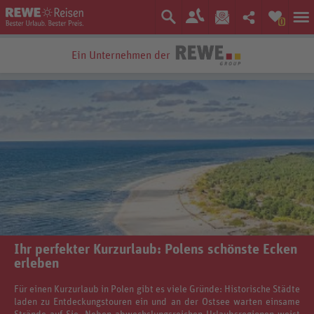
0
Bestpreis-Garantie
Ihr perfekter Kurzurlaub: Polens schönste Ecken
erleben
Für einen Kurzurlaub in Polen gibt es viele Gründe: Historische Städte
laden zu Entdeckungstouren ein und an der Ostsee warten einsame