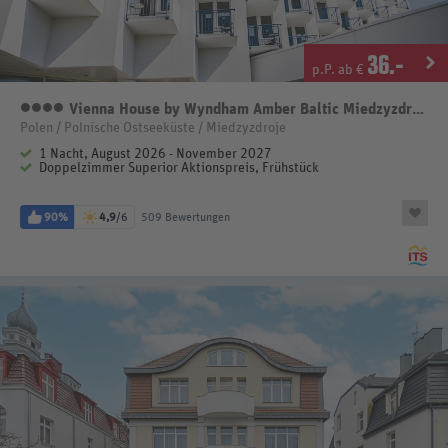
36
.-
p.P. ab €
Vienna House by Wyndham Amber Baltic Miedzyzdroje
4 Sterne
Polen / Polnische Ostseeküste / Miedzyzdroje
1 Nacht, August 2026 - November 2027
Doppelzimmer Superior Aktionspreis, Frühstück
90%
4,9
/6
509 Bewertungen