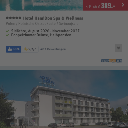
389
.-
p.P. ab €
Hotel Hamilton Spa & Wellness
5 Sterne
Polen / Polnische Ostseeküste / Swinoujscie
5 Nächte, August 2026 - November 2027
Doppelzimmer Deluxe, Halbpension
88%
5,2
/6
403 Bewertungen