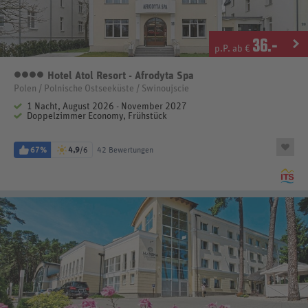
36
.-
p.P. ab €
Hotel Atol Resort - Afrodyta Spa
4 Sterne
Polen / Polnische Ostseeküste / Swinoujscie
1 Nacht, August 2026 - November 2027
Doppelzimmer Economy, Frühstück
67%
4,9
/6
42 Bewertungen