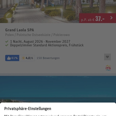
37
.-
p.P. ab €
Grand Laola SPA
Polen / Polnische Ostseeküste / Pobierowo
1 Nacht, August 2026 - November 2027
Doppelzimmer Standard Aktionspreis, Frühstück
61%
4,0
/6
150 Bewertungen