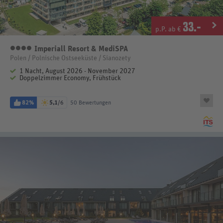
33
.-
p.P. ab €
Imperiall Resort & MediSPA
4 Sterne
Polen / Polnische Ostseeküste / Sianozety
1 Nacht, August 2026 - November 2027
Doppelzimmer Economy, Frühstück
82%
5,1
/6
50 Bewertungen