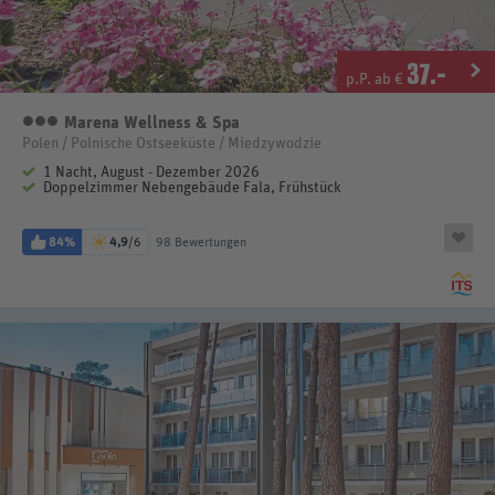
37
.-
p.P. ab €
Marena Wellness & Spa
3 Sterne
Polen / Polnische Ostseeküste / Miedzywodzie
1 Nacht, August - Dezember 2026
Doppelzimmer Nebengebäude Fala, Frühstück
84%
4,9
/6
98 Bewertungen