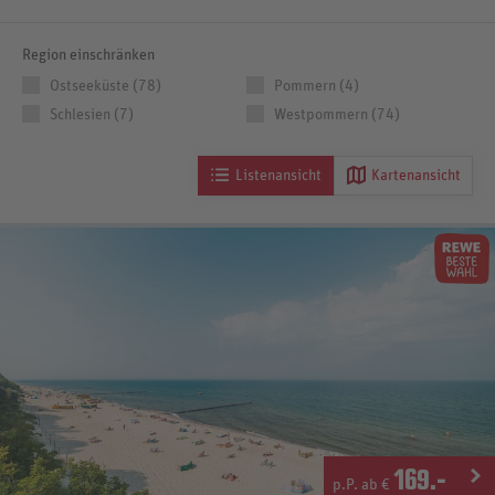
Region einschränken
Ostseeküste (78)
Pommern (4)
Schlesien (7)
Westpommern (74)
Listenansicht
Kartenansicht
169
.-
p.P. ab €