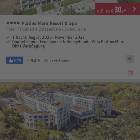
30
.-
p.P. ab €
Platino Mare Resort & Spa
4 Sterne
Polen / Polnische Ostseeküste / Swinoujscie
1 Nacht, August 2026 - November 2027
Doppelzimmer Economy im Nebengebäude Villa Platino Mare,
Ohne Verpflegung
67%
4,2
/6
36 Bewertungen