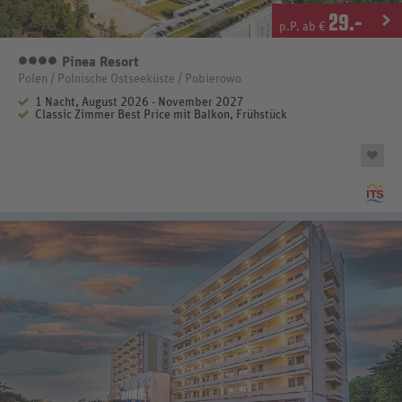
29
.-
p.P. ab €
Pinea Resort
4 Sterne
Polen / Polnische Ostseeküste / Pobierowo
1 Nacht, August 2026 - November 2027
Classic Zimmer Best Price mit Balkon, Frühstück