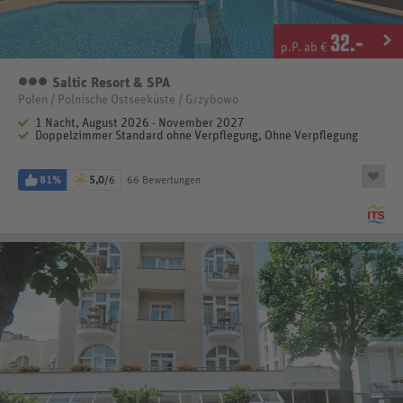
32
.-
p.P. ab €
Saltic Resort & SPA
3 Sterne
Polen / Polnische Ostseeküste / Grzybowo
1 Nacht, August 2026 - November 2027
Doppelzimmer Standard ohne Verpflegung, Ohne Verpflegung
81%
5,0
/6
66 Bewertungen