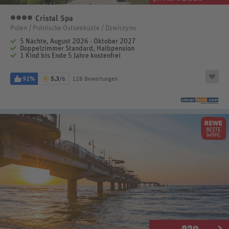
Cristal Spa
4 Sterne
Polen / Polnische Ostseeküste / Dzwirzyno
5 Nächte, August 2026 - Oktober 2027
Doppelzimmer Standard, Halbpension
1 Kind bis Ende 5 Jahre kostenfrei
92%
5,3
/6
128 Bewertungen