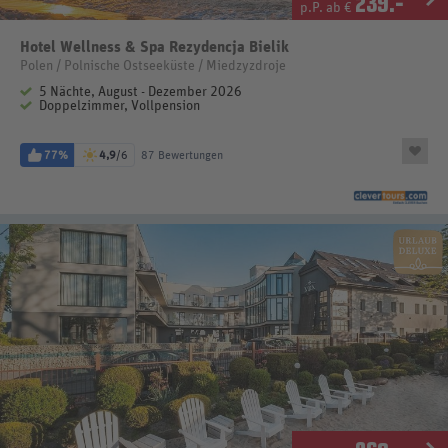
239
.-
p.P. ab €
Hotel Wellness & Spa Rezydencja Bielik
Polen / Polnische Ostseeküste / Miedzyzdroje
5 Nächte, August - Dezember 2026
Doppelzimmer, Vollpension
77%
4,9
/6
87 Bewertungen