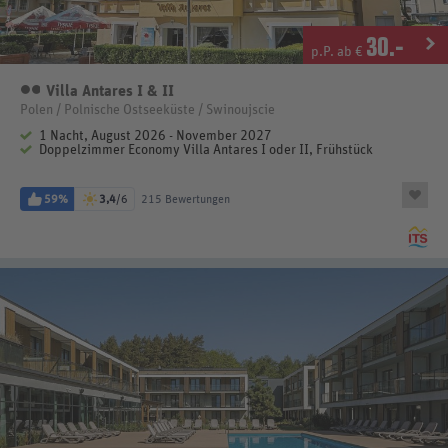
30
.-
p.P. ab €
Villa Antares I & II
2 Sterne
Polen / Polnische Ostseeküste / Swinoujscie
1 Nacht, August 2026 - November 2027
Doppelzimmer Economy Villa Antares I oder II, Frühstück
59%
3,4
/6
215 Bewertungen