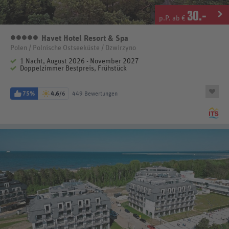
30
.-
p.P. ab €
Havet Hotel Resort & Spa
5 Sterne
Polen / Polnische Ostseeküste / Dzwirzyno
1 Nacht, August 2026 - November 2027
Doppelzimmer Bestpreis, Frühstück
75%
4,6
/6
449 Bewertungen