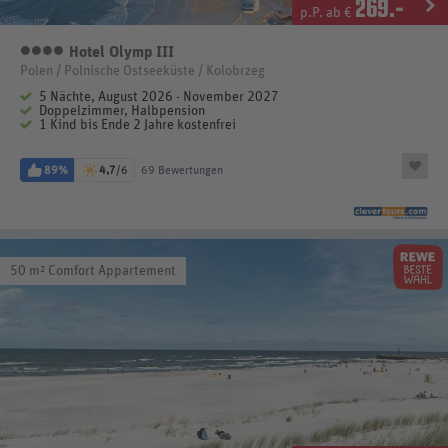
269
.-
p.P. ab €
Hotel Olymp III
4 Sterne
Polen / Polnische Ostseeküste / Kolobrzeg
5 Nächte, August 2026 - November 2027
Doppelzimmer, Halbpension
1 Kind bis Ende 2 Jahre kostenfrei
89%
4,7
/6
69 Bewertungen
50 m² Comfort Appartement