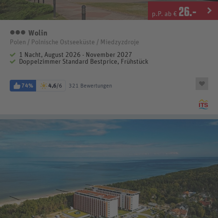
26
.-
p.P. ab €
Wolin
3 Sterne
Polen / Polnische Ostseeküste / Miedzyzdroje
1 Nacht, August 2026 - November 2027
Doppelzimmer Standard Bestprice, Frühstück
74%
4,6
/6
321 Bewertungen