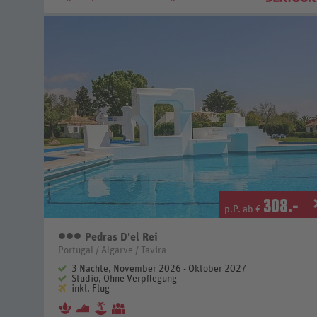
308
.-
p.P. ab €
Pedras D'el Rei
3 Sterne
Portugal / Algarve / Tavira
3 Nächte, November 2026 - Oktober 2027
Studio, Ohne Verpflegung
inkl. Flug