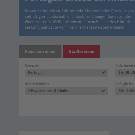
Neben so beliebten Städten wie Lissabon oder Porto locken 
vielfältigen Landschaft und Küste mit langen Sandstränden
Wanderns oder Wellenreitens bei einem Besuch des Hinterlande
Sie Land und Leute von ihrer charmantesten Seite kennen!
Pauschalreisen
Städtereisen
Reiseziel
Früh. Anreis
Portugal
14.08.2
Reiseteilnehmer
Abflughafen
2 Erwachsene
,
0 Kinder
Alle Abfl