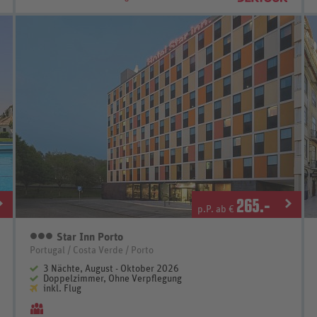
265
.-
p.P. ab €
Star Inn Porto
3 Sterne
Portugal / Costa Verde / Porto
3 Nächte, August - Oktober 2026
Doppelzimmer, Ohne Verpflegung
inkl. Flug