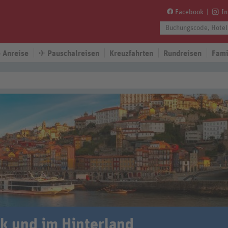
Facebook
I
 Anreise
✈
Pauschalreisen
Kreuzfahrten
Rundreisen
Fami
ik und im Hinterland