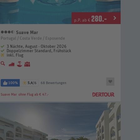
280
.-
p.P. ab €
Suave Mar
3,5 Sterne
Portugal / Costa Verde / Esposende
3 Nächte, August - Oktober 2026
Doppelzimmer Standard, Frühstück
inkl. Flug
100%
5,4
/6
68 Bewertungen
Suave Mar
ohne Flug ab € 47.-