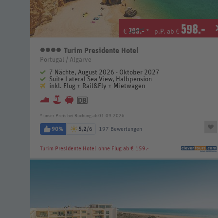
598
.-
799.-
€
*
p.P. ab €
Turim Presidente Hotel
4 Sterne
Portugal / Algarve
7 Nächte, August 2026 - Oktober 2027
Suite Lateral Sea View, Halbpension
inkl. Flug + Rail&Fly + Mietwagen
* unser Preis bei Buchung ab 01.09.2026
90%
5,2
/6
197 Bewertungen
Turim Presidente Hotel
ohne Flug ab € 159.-