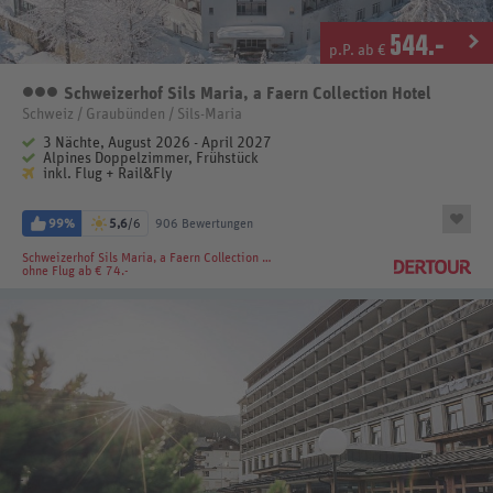
544
.-
p.P. ab €
Schweizerhof Sils Maria, a Faern Collection Hotel
3 Sterne
Schweiz / Graubünden / Sils-Maria
3 Nächte, August 2026 - April 2027
Alpines Doppelzimmer, Frühstück
inkl. Flug + Rail&Fly
99%
5,6
/6
906 Bewertungen
Schweizerhof Sils Maria, a Faern Collection Hotel
ohne Flug ab € 74.-