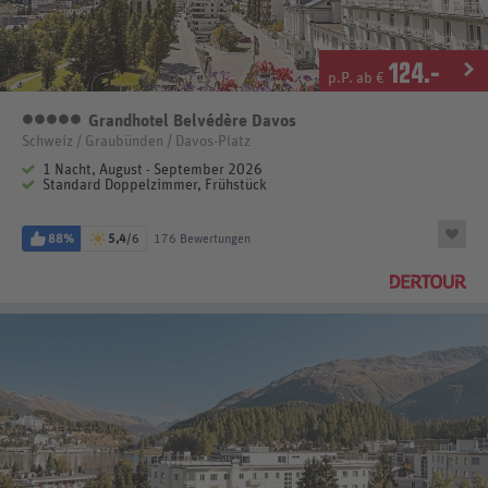
124
.-
p.P. ab €
Grandhotel Belvédère Davos
5 Sterne
Schweiz / Graubünden / Davos-Platz
1 Nacht, August - September 2026
Standard Doppelzimmer, Frühstück
88%
5,4
/6
176 Bewertungen