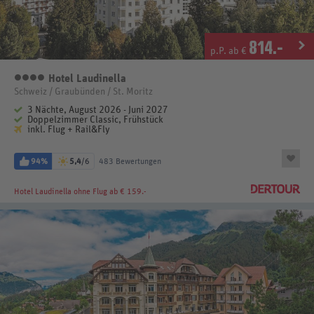
814
.-
p.P. ab €
Hotel Laudinella
4 Sterne
Schweiz / Graubünden / St. Moritz
3 Nächte, August 2026 - Juni 2027
Doppelzimmer Classic, Frühstück
inkl. Flug + Rail&Fly
94%
5,4
/6
483 Bewertungen
Hotel Laudinella
ohne Flug ab € 159.-