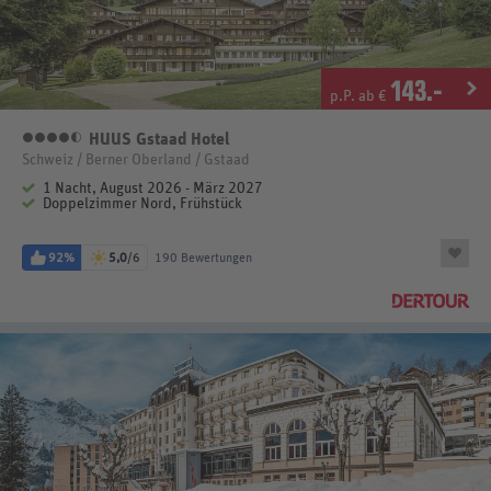
143
.-
p.P. ab €
HUUS Gstaad Hotel
4,5 Sterne
Schweiz / Berner Oberland / Gstaad
1 Nacht, August 2026 - März 2027
Doppelzimmer Nord, Frühstück
92%
5,0
/6
190 Bewertungen