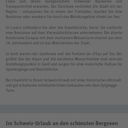
Liebe zum Detail nachgestaltete Schweizer Bauwerke und
Transportmittel erwarten. Der Zürichsee verbindet die Stadt mit der
Region – entspannen Sie in einem der Freibäder, machen Sie eine
Bootstour oder wandern Sie durch das Weinbaugebiet direkt am See.
In Luzern schlendern Sie über die Kapellbrücke, bevor Sie vielleicht
eine Bootstour auf dem Vierwaldstättersee unternehmen: Die älteste
Holzbrücke Europas mit dem markanten Wasserturm stammt aus dem
14. Jahrhundert und ist das Wahrzeichen der Stadt.
In Genf warten der Genfersee und die Fontäne Jet d'Eau auf Sie: Der
größte See der Alpen und die berühmte Wasserfontäne sind zentrale
Anziehungspunkte in Genf und sorgen für eine malerische Kulisse für
Spaziergänge und Bootsfahrten.
Bern besticht in Ihrem Schweiz-Urlaub mit einer historischen Altstadt
und gut erhaltenen mittelalterlichen Gebäuden wie dem Zytglogge-
Turm.
Im Schweiz-Urlaub an den schönsten Bergseen