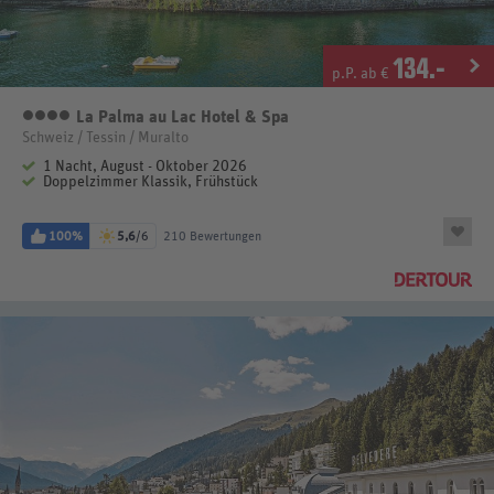
134
.-
p.P. ab €
La Palma au Lac Hotel & Spa
4 Sterne
Schweiz / Tessin / Muralto
1 Nacht, August - Oktober 2026
Doppelzimmer Klassik, Frühstück
100%
5,6
/6
210 Bewertungen