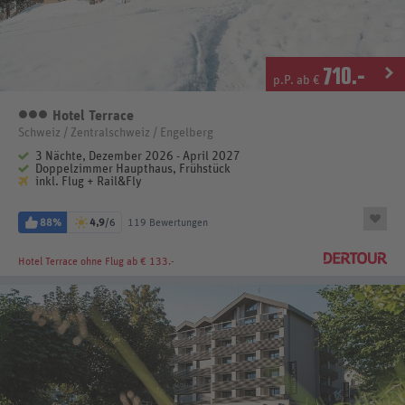
710
.-
p.P. ab €
Hotel Terrace
3 Sterne
Schweiz / Zentralschweiz / Engelberg
3 Nächte, Dezember 2026 - April 2027
Doppelzimmer Haupthaus, Frühstück
inkl. Flug + Rail&Fly
88%
4,9
/6
119 Bewertungen
Hotel Terrace
ohne Flug ab € 133.-