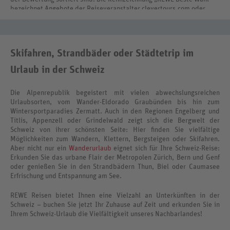
bezeichnet Angebote der Reiseveranstalter clevertours.com oder
REWE Reisen International.
Skifahren, Strandbäder oder Städtetrip im
Urlaub in der Schweiz
Die Alpenrepublik begeistert mit vielen abwechslungsreichen
Urlaubsorten, vom Wander-Eldorado Graubünden bis hin zum
Wintersportparadies Zermatt. Auch in den Regionen Engelberg und
Titlis, Appenzell oder Grindelwald zeigt sich die Bergwelt der
Schweiz von ihrer schönsten Seite: Hier finden Sie vielfältige
Möglichkeiten zum Wandern, Klettern, Bergsteigen oder Skifahren.
Aber nicht nur ein
Wanderurlaub
eignet sich für Ihre Schweiz-Reise:
Erkunden Sie das urbane Flair der Metropolen Zürich, Bern und Genf
oder genießen Sie in den Strandbädern Thun, Biel oder Caumasee
Erfrischung und Entspannung am See.
REWE Reisen bietet Ihnen eine Vielzahl an Unterkünften in der
Schweiz – buchen Sie jetzt Ihr Zuhause auf Zeit und erkunden Sie in
Ihrem Schweiz-Urlaub die Vielfältigkeit unseres Nachbarlandes!