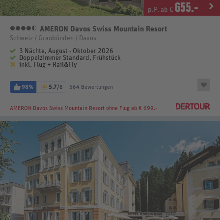
655
.-
p.P. ab €
AMERON Davos Swiss Mountain Resort
4,5 Sterne
Schweiz / Graubünden / Davos
3 Nächte, August - Oktober 2026
Doppelzimmer Standard, Frühstück
inkl. Flug + Rail&Fly
98%
5,7
/6
564 Bewertungen
AMERON Davos Swiss Mountain Resort
ohne Flug ab € 699.-