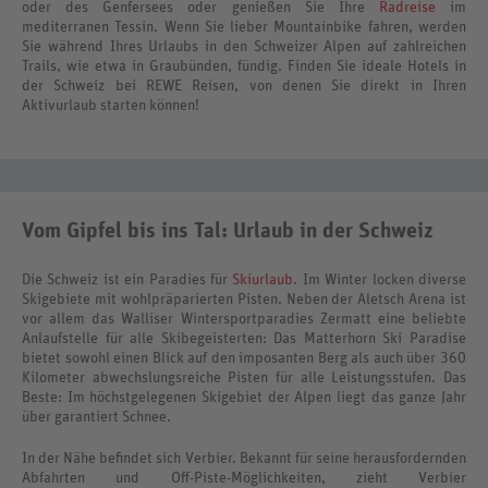
oder des Genfersees oder genießen Sie Ihre
Radreise
im
mediterranen Tessin. Wenn Sie lieber Mountainbike fahren, werden
Sie während Ihres Urlaubs in den Schweizer Alpen auf zahlreichen
Trails, wie etwa in Graubünden, fündig. Finden Sie ideale Hotels in
der Schweiz bei REWE Reisen, von denen Sie direkt in Ihren
Aktivurlaub starten können!
Vom Gipfel bis ins Tal: Urlaub in der Schweiz
Die Schweiz ist ein Paradies für
Skiurlaub
. Im Winter locken diverse
Skigebiete mit wohlpräparierten Pisten. Neben der Aletsch Arena ist
vor allem das Walliser Wintersportparadies Zermatt eine beliebte
Anlaufstelle für alle Skibegeisterten: Das Matterhorn Ski Paradise
bietet sowohl einen Blick auf den imposanten Berg als auch über 360
Kilometer abwechslungsreiche Pisten für alle Leistungsstufen. Das
Beste: Im höchstgelegenen Skigebiet der Alpen liegt das ganze Jahr
über garantiert Schnee.
In der Nähe befindet sich Verbier. Bekannt für seine herausfordernden
Abfahrten und Off-Piste-Möglichkeiten, zieht Verbier