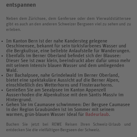
entspannen
Neben dem Zürichsee, dem Genfersee oder dem Vierwaldstättersee
gibt es auch an den anderen Schweizer Bergseen viel zu sehen und zu
erleben.
Im Kanton Bern ist der nahe Kandersteg gelegene
Oeschinensee, bekannt für sein türkisfarbenes Wasser und
die Bergkulisse, eine beliebte Anlaufstelle für Wanderungen.
Ebenfalls im Berner Oberland befindet sich der Blausee:
Dieser See ist zwar klein, beeindruckt aber dafür umso mehr
mit seinem intensiv blauen Wasser und dem umliegenden
Wald.
Der Bachalpsee, nahe Grindelwald im Berner Oberland,
bietet eine spektakuläre Aussicht auf die Berner Alpen,
einschließlich des Wetterhorns und Finsteraarhorns.
Genießen Sie am Seealpsee im Kanton Appenzell
Ausserrhoden die Alpenkulisse mit dem Säntis-Massiv im
Hintergrund.
Gehen Sie im Caumasee schwimmen: Der Bergsee Caumasee
in der Region Graubünden ist im Sommer mit seinem
warmen, grün-blauen Wasser ideal für
Badeurlaub
.
Buchen Sie jetzt bei REWE Reisen Ihren Schweiz-Urlaub und
entdecken Sie die vielfältigen Bergseen der Schweiz.