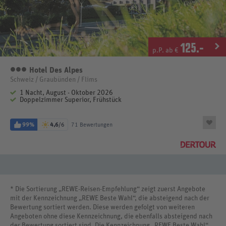
125
.-
p.P. ab €
Hotel Des Alpes
3 Sterne
Schweiz / Graubünden / Flims
1 Nacht, August - Oktober 2026
Doppelzimmer Superior, Frühstück
99%
4,6
/6
71 Bewertungen
* Die Sortierung „REWE-Reisen-Empfehlung“ zeigt zuerst Angebote
mit der Kennzeichnung „REWE Beste Wahl“, die absteigend nach der
Bewertung sortiert werden. Diese werden gefolgt von weiteren
Angeboten ohne diese Kennzeichnung, die ebenfalls absteigend nach
der Bewertung sortiert sind. Die Kennzeichnung „REWE Beste Wahl“