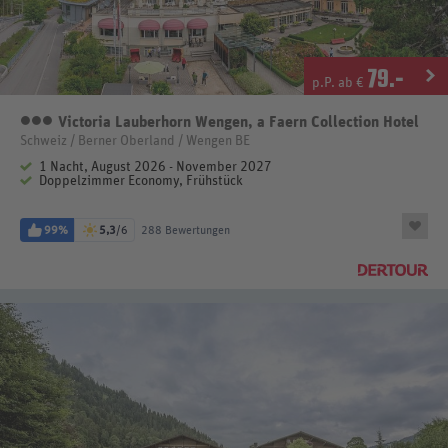
79
.-
p.P. ab €
Victoria Lauberhorn Wengen, a Faern Collection Hotel
3 Sterne
Schweiz / Berner Oberland / Wengen BE
1 Nacht, August 2026 - November 2027
Doppelzimmer Economy, Frühstück
99%
5,3
/6
288 Bewertungen