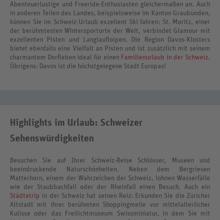
Abenteuerlustige und Freeride-Enthusiasten gleichermaßen an. Auch
in anderen Teilen des Landes, beispielsweise im Kanton Graubünden,
können Sie im Schweiz-Urlaub exzellent Ski fahren: St. Moritz, einer
der berühmtesten Wintersportorte der Welt, verbindet Glamour mit
exzellenten Pisten und Langlaufloipen. Die Region Davos-Klosters
bietet ebenfalls eine Vielfalt an Pisten und ist zusätzlich mit seinem
charmantem Dorfleben ideal für einen
Familienurlaub in der Schweiz
.
Übrigens: Davos ist die höchstgelegene Stadt Europas!
Highlights im Urlaub: Schweizer
Sehenswürdigkeiten
Besuchen Sie auf Ihrer Schweiz-Reise Schlösser, Museen und
beeindruckende Naturschönheiten. Neben dem Bergriesen
Matterhorn, einem der Wahrzeichen der Schweiz, lohnen Wasserfälle
wie der Staubbachfall oder der Rheinfall einen Besuch. Auch ein
Städtetrip
in der Schweiz hat seinen Reiz: Erkunden Sie die Züricher
Altstadt mit ihrer berühmten Shoppingmeile vor mittelalterlicher
Kulisse oder das Freilichtmuseum Swissminiatur, in dem Sie mit