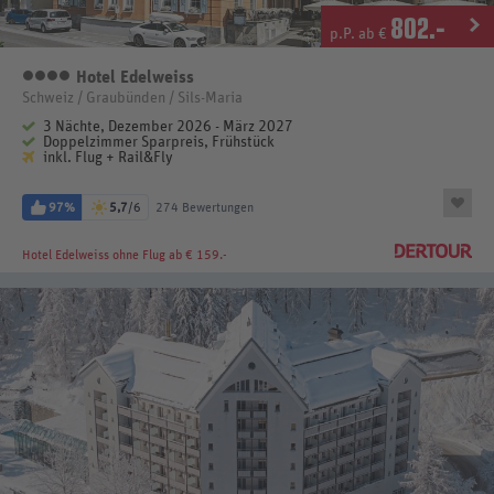
802
.-
p.P. ab €
Hotel Edelweiss
4 Sterne
Schweiz / Graubünden / Sils-Maria
3 Nächte, Dezember 2026 - März 2027
Doppelzimmer Sparpreis, Frühstück
inkl. Flug + Rail&Fly
97%
5,7
/6
274 Bewertungen
Hotel Edelweiss
ohne Flug ab € 159.-