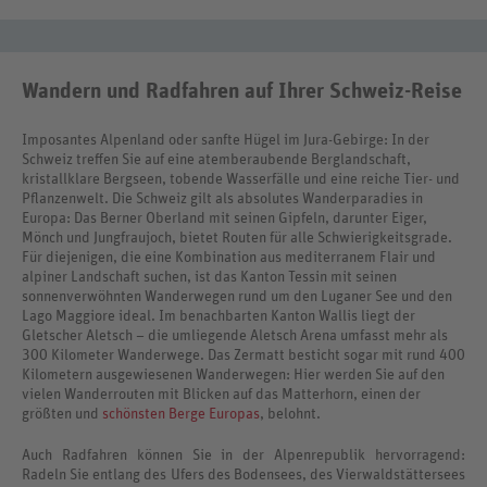
Wandern und Radfahren auf Ihrer Schweiz-Reise
Imposantes Alpenland oder sanfte Hügel im Jura-Gebirge: In der
Schweiz treffen Sie auf eine atemberaubende Berglandschaft,
kristallklare Bergseen, tobende Wasserfälle und eine reiche Tier- und
Pflanzenwelt. Die Schweiz gilt als absolutes Wanderparadies in
Europa: Das Berner Oberland mit seinen Gipfeln, darunter Eiger,
Mönch und Jungfraujoch, bietet Routen für alle Schwierigkeitsgrade.
Für diejenigen, die eine Kombination aus mediterranem Flair und
alpiner Landschaft suchen, ist das Kanton Tessin mit seinen
sonnenverwöhnten Wanderwegen rund um den Luganer See und den
Lago Maggiore ideal. Im benachbarten Kanton Wallis liegt der
Gletscher Aletsch – die umliegende Aletsch Arena umfasst mehr als
300 Kilometer Wanderwege. Das Zermatt besticht sogar mit rund 400
Kilometern ausgewiesenen Wanderwegen: Hier werden Sie auf den
vielen Wanderrouten mit Blicken auf das Matterhorn, einen der
größten und
schönsten Berge Europas
, belohnt.
Auch Radfahren können Sie in der Alpenrepublik hervorragend:
Radeln Sie entlang des Ufers des Bodensees, des Vierwaldstättersees