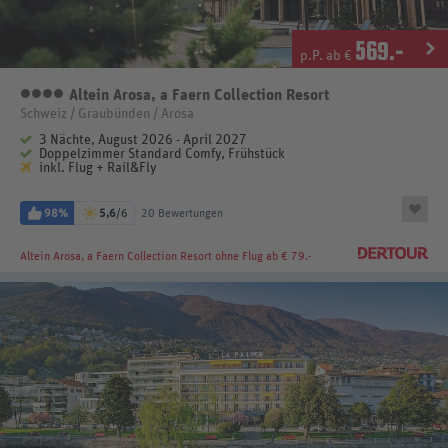
569
.-
p.P. ab €
Altein Arosa, a Faern Collection Resort
4 Sterne
Schweiz / Graubünden / Arosa
3 Nächte, August 2026 - April 2027
Doppelzimmer Standard Comfy, Frühstück
inkl. Flug + Rail&Fly
98%
5,6
/6
20 Bewertungen
Altein Arosa, a Faern Collection Resort
ohne Flug ab € 79.-