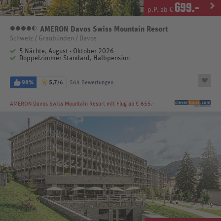
699
.-
p.P. ab €
AMERON Davos Swiss Mountain Resort
4,5 Sterne
Schweiz / Graubünden / Davos
5 Nächte, August - Oktober 2026
Doppelzimmer Standard, Halbpension
98%
5,7
/6
564 Bewertungen
AMERON Davos Swiss Mountain Resort
mit Flug ab € 655.-