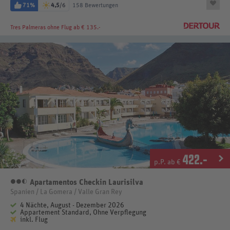
71%
4,5
/6
158 Bewertungen
Tres Palmeras
ohne Flug ab € 135.-
422
.-
p.P. ab €
Apartamentos Checkin Laurisilva
2,5 Sterne
Spanien / La Gomera / Valle Gran Rey
4 Nächte, August - Dezember 2026
Appartement Standard, Ohne Verpflegung
inkl. Flug