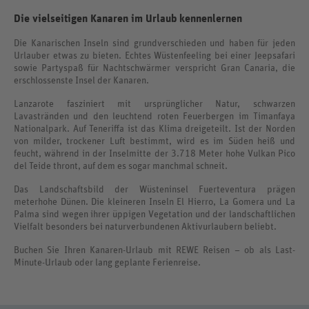
Die vielseitigen Kanaren im Urlaub kennenlernen
Die Kanarischen Inseln sind grundverschieden und haben für jeden
Urlauber etwas zu bieten. Echtes Wüstenfeeling bei einer Jeepsafari
sowie Partyspaß für Nachtschwärmer verspricht Gran Canaria, die
erschlossenste Insel der Kanaren.
Lanzarote fasziniert mit ursprünglicher Natur, schwarzen
Lavastränden und den leuchtend roten Feuerbergen im Timanfaya
Nationalpark. Auf Teneriffa ist das Klima dreigeteilt. Ist der Norden
von milder, trockener Luft bestimmt, wird es im Süden heiß und
feucht, während in der Inselmitte der 3.718 Meter hohe Vulkan Pico
del Teide thront, auf dem es sogar manchmal schneit.
Das Landschaftsbild der Wüsteninsel Fuerteventura prägen
meterhohe Dünen. Die kleineren Inseln El Hierro, La Gomera und La
Palma sind wegen ihrer üppigen Vegetation und der landschaftlichen
Vielfalt besonders bei naturverbundenen Aktivurlaubern beliebt.
Buchen Sie Ihren Kanaren-Urlaub mit REWE Reisen – ob als Last-
Minute-Urlaub oder lang geplante Ferienreise.