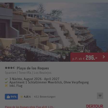
296
.-
p.P. ab €
Playa de los Roques
3,5 Sterne
Spanien / Teneriffa / Los Realejos
3 Nächte, August 2026 - April 2027
Apartment 1 Schlafzimmer Meerblick, Ohne Verpflegung
inkl. Flug
94%
4,8
/6
452 Bewertungen
Playa de los Roques
ohne Flug ab € 129.-