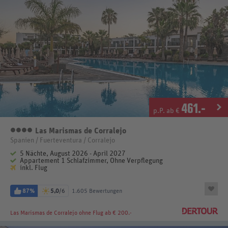
461
.-
p.P. ab €
Las Marismas de Corralejo
4 Sterne
Spanien / Fuerteventura / Corralejo
5 Nächte, August 2026 - April 2027
Appartement 1 Schlafzimmer, Ohne Verpflegung
inkl. Flug
87%
5,0
/6
1.605 Bewertungen
Las Marismas de Corralejo
ohne Flug ab € 200.-