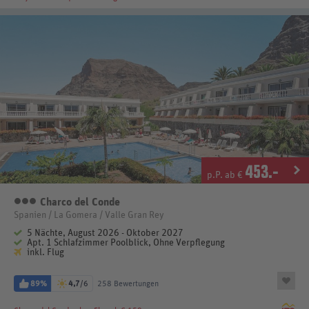
453
.-
p.P. ab €
Charco del Conde
3 Sterne
Spanien / La Gomera / Valle Gran Rey
5 Nächte, August 2026 - Oktober 2027
Apt. 1 Schlafzimmer Poolblick, Ohne Verpflegung
inkl. Flug
89%
4,7
/6
258 Bewertungen