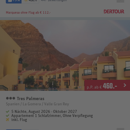
Marquesa
ohne Flug ab € 112.-
460
.-
p.P. ab €
Tres Palmeras
3 Sterne
Spanien / La Gomera / Valle Gran Rey
5 Nächte, August 2026 - Oktober 2027
Appartement 1 Schlafzimmer, Ohne Verpflegung
inkl. Flug