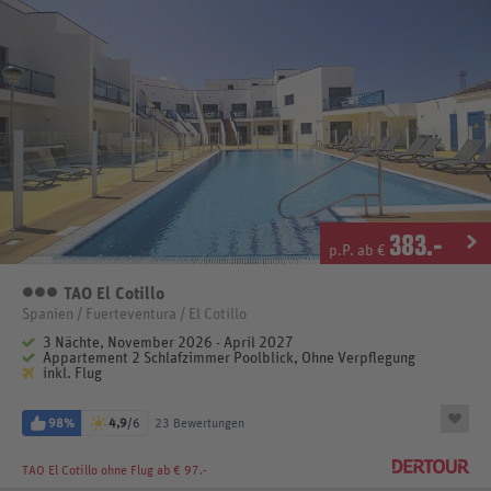
383
.-
p.P. ab €
TAO El Cotillo
3 Sterne
Spanien / Fuerteventura / El Cotillo
3 Nächte, November 2026 - April 2027
Appartement 2 Schlafzimmer Poolblick, Ohne Verpflegung
inkl. Flug
98%
4,9
/6
23 Bewertungen
TAO El Cotillo
ohne Flug ab € 97.-