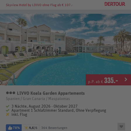
Skyview Hotel by LIVVO
ohne Flug ab € 107.-
335
.-
p.P. ab €
LIVVO Koala Garden Appartements
3 Sterne
Spanien / Gran Canaria / Maspalomas
3 Nächte, August 2026 - Oktober 2027
Apartment 1 Schlafzimmer Standard, Ohne Verpflegung
inkl. Flug
78%
4,6
/6
364 Bewertungen