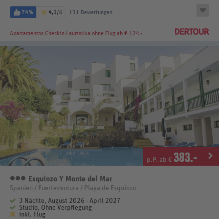
74%
4,1
/6
131 Bewertungen
Apartamentos Checkin Laurisilva
ohne Flug ab € 124.-
383
.-
p.P. ab €
Esquinzo Y Monte del Mar
3 Sterne
Spanien / Fuerteventura / Playa de Esquinzo
3 Nächte, August 2026 - April 2027
Studio, Ohne Verpflegung
inkl. Flug