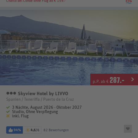
Charco del Conde
ohne Flug ab € 159.-
287
.-
p.P. ab €
Skyview Hotel by LIVVO
3 Sterne
Spanien / Teneriffa / Puerto de la Cruz
3 Nächte, August 2026 - Oktober 2027
Studio, Ohne Verpflegung
inkl. Flug
94%
4,6
/6
82 Bewertungen