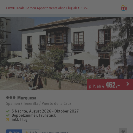
LIVVO Koala Garden Appartements
ohne Flug ab € 135.-
462
.-
p.P. ab €
Marquesa
3 Sterne
Spanien / Teneriffa / Puerto de la Cruz
5 Nächte, August 2026 - Oktober 2027
Doppelzimmer, Frühstück
inkl. Flug
75%
4,6
/6
447 Bewertungen