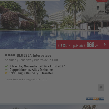
668
.-
819.-
€
*
p.P. ab €
BLUESEA Interpalace
4 Sterne
Spanien / Teneriffa / Puerto de la Cruz
7 Nächte, November 2026 - April 2027
Doppelzimmer, Alles Inklusive
inkl. Flug + Rail&Fly + Transfer
* unser Preis bei Buchung ab 01.09.2026