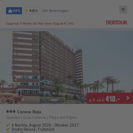
68%
4,0
/6
104 Bewertungen
Esquinzo Y Monte del Mar
ohne Flug ab € 140.-
410
.-
p.P. ab €
Corona Roja
3 Sterne
Spanien / Gran Canaria / Playa del Ingles
4 Nächte, August 2026 - Oktober 2027
Studio Deluxe, Frühstück