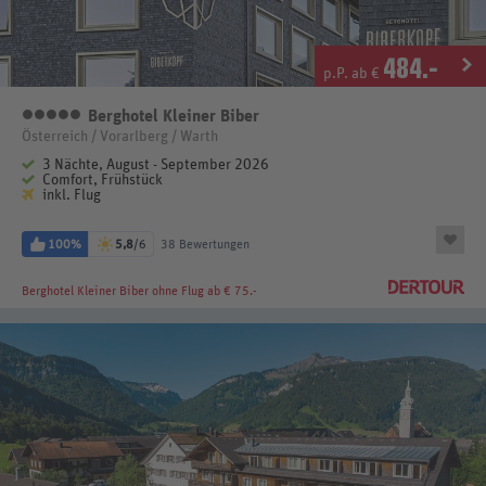
484
.-
p.P. ab €
Berghotel Kleiner Biber
5 Sterne
Österreich / Vorarlberg / Warth
3 Nächte, August - September 2026
Comfort, Frühstück
inkl. Flug
100%
5,8
/6
38 Bewertungen
Berghotel Kleiner Biber
ohne Flug ab € 75.-