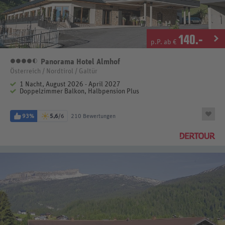
140
.-
p.P. ab €
Panorama Hotel Almhof
4,5 Sterne
Österreich / Nordtirol / Galtür
1 Nacht, August 2026 - April 2027
Doppelzimmer Balkon, Halbpension Plus
93%
5,6
/6
210 Bewertungen