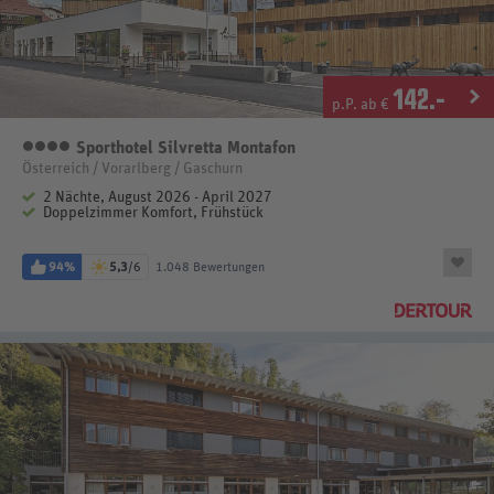
142
.-
p.P. ab €
Sporthotel Silvretta Montafon
4 Sterne
Österreich / Vorarlberg / Gaschurn
2 Nächte, August 2026 - April 2027
Doppelzimmer Komfort, Frühstück
94%
5,3
/6
1.048 Bewertungen