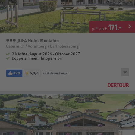
171
.-
p.P. ab €
JUFA Hotel Montafon
3 Sterne
Österreich / Vorarlberg / Bartholomäberg
2 Nächte, August 2026 - Oktober 2027
Doppelzimmer, Halbpension
89%
5,0
/6
779 Bewertungen