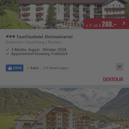
280
.-
p.P. ab €
Familienhotel Kleinwalsertal
3 Sterne
Österreich / Vorarlberg / Riezlern
3 Nächte, August - Oktober 2026
Appartement Economy, Frühstück
100%
5,6
/6
279 Bewertungen