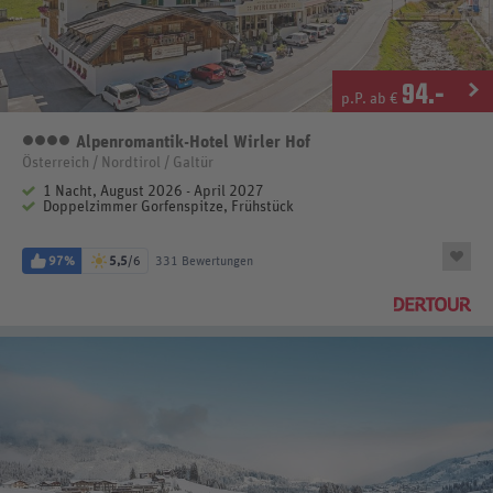
94
.-
p.P. ab €
Alpenromantik-Hotel Wirler Hof
4 Sterne
Österreich / Nordtirol / Galtür
1 Nacht, August 2026 - April 2027
Doppelzimmer Gorfenspitze, Frühstück
97%
5,5
/6
331 Bewertungen