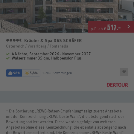
517
.-
p.P. ab €
Kräuter & Spa DAS SCHÄFER
4,5 Sterne
Österreich / Vorarlberg / Fontanella
4 Nächte, September 2026 - November 2027
Walserzimmer 35 qm, Halbpension Plus
98%
5,8
/6
1.206 Bewertungen
* Die Sortierung „REWE-Reisen-Empfehlung“ zeigt zuerst Angebote
mit der Kennzeichnung „REWE Beste Wahl“, die absteigend nach der
Bewertung sortiert werden. Diese werden gefolgt von weiteren
Angeboten ohne diese Kennzeichnung, die ebenfalls absteigend nach
der Bewertung sortiert sind. Die Kennzeichnung „REWE Beste Wahl“