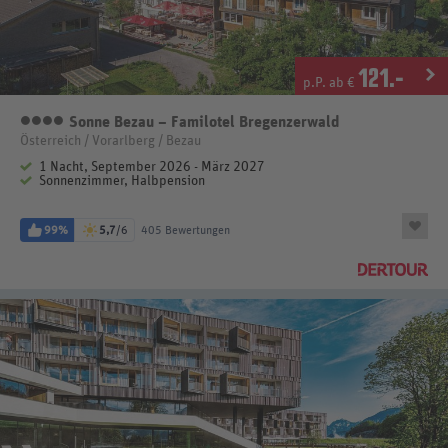
121
.-
p.P. ab €
Sonne Bezau – Familotel Bregenzerwald
4 Sterne
Österreich / Vorarlberg / Bezau
1 Nacht, September 2026 - März 2027
Sonnenzimmer, Halbpension
99%
5,7
/6
405 Bewertungen