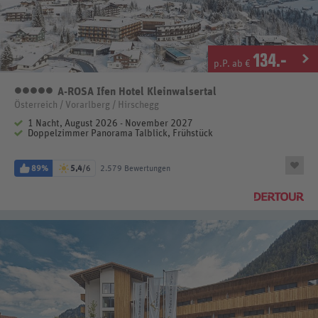
134
.-
p.P. ab €
A-ROSA Ifen Hotel Kleinwalsertal
5 Sterne
Österreich / Vorarlberg / Hirschegg
1 Nacht, August 2026 - November 2027
Doppelzimmer Panorama Talblick, Frühstück
89%
5,4
/6
2.579 Bewertungen