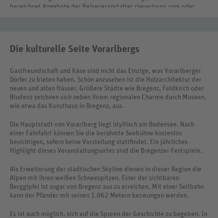
bezeichnet Angebote der Reiseveranstalter clevertours.com oder
REWE Reisen International.
Die kulturelle Seite Vorarlbergs
Gastfreundschaft und Käse sind nicht das Einzige, was Vorarlberger
Dörfer zu bieten haben. Schön anzusehen ist die Holzarchitektur der
neuen und alten Häuser. Größere Städte wie Bregenz, Feldkirch oder
Bludenz zeichnen sich neben ihrem regionalen Charme durch Museen,
wie etwa das Kunsthaus in Bregenz, aus.
Die Hauptstadt von Vorarlberg liegt idyllisch am Bodensee. Nach
einer Fährfahrt können Sie die berühmte Seebühne kostenlos
besichtigen, sofern keine Vorstellung stattfindet. Ein jährliches
Highlight dieses Veranstaltungsortes sind die Bregenzer Festspiele.
Als Erweiterung der städtischen Skyline dienen in dieser Region die
Alpen mit ihren weißen Schneespitzen. Einer der sichtbaren
Berggipfel ist sogar von Bregenz aus zu erreichen. Mit einer Seilbahn
kann der Pfänder mit seinen 1.062 Metern bezwungen werden.
Es ist auch möglich, sich auf die Spuren der Geschichte zu begeben. In