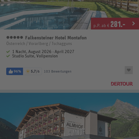
281
.-
p.P. ab €
Falkensteiner Hotel Montafon
5 Sterne
Österreich / Vorarlberg / Tschagguns
1 Nacht, August 2026 - April 2027
Studio Suite, Vollpension
96%
5,7
/6
103 Bewertungen