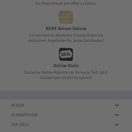
für Ihren Urlaub getroffen zu haben.
REWE Reisen Deluxe
Luxusreisen zu absoluten Traumpreisen mit
exklusiven Angeboten für jeden Geldbeutel!
Online-Deals
Exklusive Online-Rabatte nur für kurze Zeit. Jetzt
buchen und zusätzlich sparen!
REISEN
Eigene Anreise
SCHNÄPPCHEN
Pauschalreisen
Aktuelle Reiseangebote
Städtereisen
TOP-ZIELE
Reiseangebote der Woche
Rundreisen