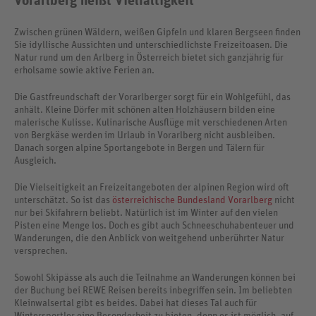
Vorarlberg heißt Vielfältigkeit
Zwischen grünen Wäldern, weißen Gipfeln und klaren Bergseen finden
Sie idyllische Aussichten und unterschiedlichste Freizeitoasen. Die
Natur rund um den Arlberg in Österreich bietet sich ganzjährig für
erholsame sowie aktive Ferien an.
Die Gastfreundschaft der Vorarlberger sorgt für ein Wohlgefühl, das
anhält. Kleine Dörfer mit schönen alten Holzhäusern bilden eine
malerische Kulisse. Kulinarische Ausflüge mit verschiedenen Arten
von Bergkäse werden im Urlaub in Vorarlberg nicht ausbleiben.
Danach sorgen alpine Sportangebote in Bergen und Tälern für
Ausgleich.
Die Vielseitigkeit an Freizeitangeboten der alpinen Region wird oft
unterschätzt. So ist das
österreichische Bundesland Vorarlberg
nicht
nur bei Skifahrern beliebt. Natürlich ist im Winter auf den vielen
Pisten eine Menge los. Doch es gibt auch Schneeschuhabenteuer und
Wanderungen, die den Anblick von weitgehend unberührter Natur
versprechen.
Sowohl Skipässe als auch die Teilnahme an Wanderungen können bei
der Buchung bei REWE Reisen bereits inbegriffen sein. Im beliebten
Kleinwalsertal gibt es beides. Dabei hat dieses Tal auch für
Wintersportler eine Besonderheit zu bieten, denn es ist möglich, auf