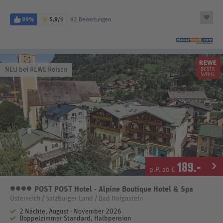
99%
5,9
/6
92 Bewertungen
NEU bei REWE Reisen
189
.-
p.P. ab €
POST POST Hotel - Alpine Boutique Hotel & Spa
4 Sterne
Österreich / Salzburger Land / Bad Hofgastein
2 Nächte, August - November 2026
Doppelzimmer Standard, Halbpension