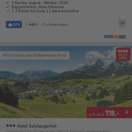
3 Nächte, August - Oktober 2026
Doppelzimmer, Alles Inklusive
1-2 Kinder bis Ende 12 Jahre kostenfrei
85%
4,8
/6
374 Bewertungen
All Inclusive zum Halbpensions-Preis
119
.-
p.P. ab €
Hotel Salzburgerhof
3 Sterne
Österreich / Salzburger Land / Maria Alm am Steinernen Meer