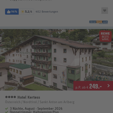
96%
5,1
/6
402 Bewertungen
249
.-
p.P. ab €
Hotel Kertess
4 Sterne
Österreich / Nordtirol / Sankt Anton am Arlberg
3 Nächte, August - September 2026
Doppelzimmer, Halbpension Plus