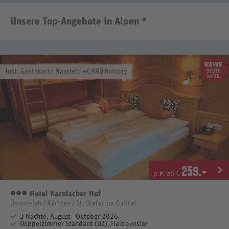
Unsere Top-Angebote in Alpen *
Inkl. Gästekarte Nassfeld +CARD holiday
259
.-
p.P. ab €
Hotel Karnischer Hof
3 Sterne
Österreich / Kärnten / St. Stefan im Gailtal
3 Nächte, August - Oktober 2026
Doppelzimmer Standard (DZ), Halbpension