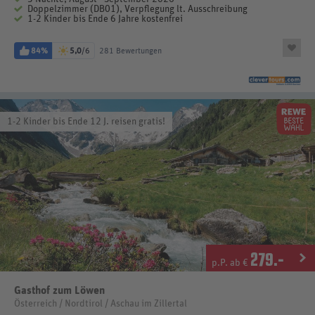
Doppelzimmer (DB01), Verpflegung lt. Ausschreibung
1-2 Kinder bis Ende 6 Jahre kostenfrei
84%
5,0
/6
281 Bewertungen
1-2 Kinder bis Ende 12 J. reisen gratis!
279
.-
p.P. ab €
Gasthof zum Löwen
Österreich / Nordtirol / Aschau im Zillertal