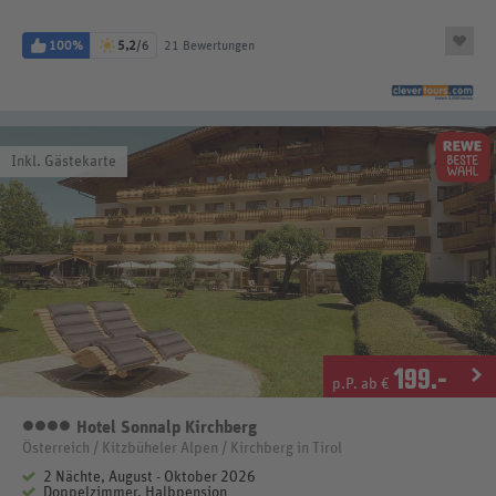
100%
5,2
/6
21 Bewertungen
Inkl. Gästekarte
199
.-
p.P. ab €
Hotel Sonnalp Kirchberg
4 Sterne
Österreich / Kitzbüheler Alpen / Kirchberg in Tirol
2 Nächte, August - Oktober 2026
Doppelzimmer, Halbpension