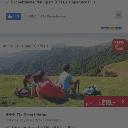
Doppelzimmer Naturpark (DZ1), Halbpension Plus
85%
5,0
/6
836 Bewertungen
All Inclusive zum TOP Preis
219
.-
p.P. ab €
Tia Smart Natur
3 Sterne
Österreich / Nordtirol / Feichten
3 Nächte, August 2026 - Oktober 2027