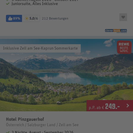
Juniorsuite, Alles Inklusive
89%
5,0
/6
212 Bewertungen
Inklusive Zell am See-Kaprun Sommerkarte
249
.-
p.P. ab €
Hotel Pinzgauerhof
Österreich / Salzburger Land / Zell am See
3 Nächte, August - September 2026