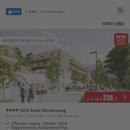
95%
5,4
/6
63 Bewertungen
NEUERÖFFNUNG im Juni 2026
239
.-
p.P. ab €
JUFA Hotel Werfenweng
4 Sterne
Österreich / Salzburger Land / Werfenweng
3 Nächte, August - Oktober 2026
Doppelzimmer, Halbpension Plus