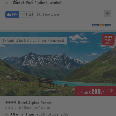
1 Kind bis Ende 2 Jahre kostenfrei
88%
5,1
/6
231 Bewertungen
1x Eintritt ins Naturparkhaus Kaunergrat
209
.-
p.P. ab €
Hotel Alpina Resort
4 Sterne
Österreich / Nordtirol / Wenns
3 Nächte, August 2026 - Oktober 2027