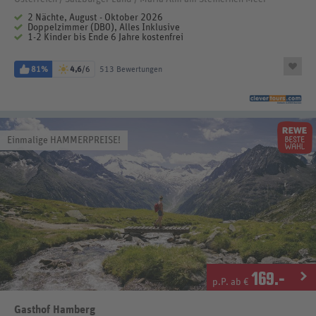
2 Nächte, August - Oktober 2026
Doppelzimmer (DB0), Alles Inklusive
1-2 Kinder bis Ende 6 Jahre kostenfrei
81%
4,6
/6
513 Bewertungen
Einmalige HAMMERPREISE!
169
.-
p.P. ab €
Gasthof Hamberg