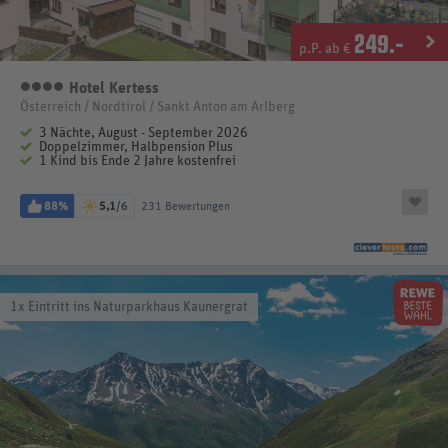
249
.-
p.P. ab €
Hotel Kertess
4 Sterne
Österreich / Nordtirol / Sankt Anton am Arlberg
3 Nächte, August - September 2026
Doppelzimmer, Halbpension Plus
1 Kind bis Ende 2 Jahre kostenfrei
88%
5,1
/6
231 Bewertungen
1x Eintritt ins Naturparkhaus Kaunergrat