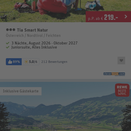
219
.-
p.P. ab €
Tia Smart Natur
3 Sterne
Österreich / Nordtirol / Feichten
3 Nächte, August 2026 - Oktober 2027
Juniorsuite, Alles Inklusive
89%
5,0
/6
212 Bewertungen
Inklusive Gästekarte