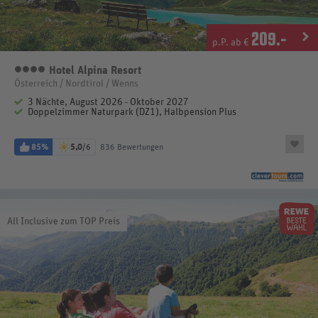
209
.-
p.P. ab €
Hotel Alpina Resort
4 Sterne
Österreich / Nordtirol / Wenns
3 Nächte, August 2026 - Oktober 2027
Doppelzimmer Naturpark (DZ1), Halbpension Plus
85%
5,0
/6
836 Bewertungen
All Inclusive zum TOP Preis