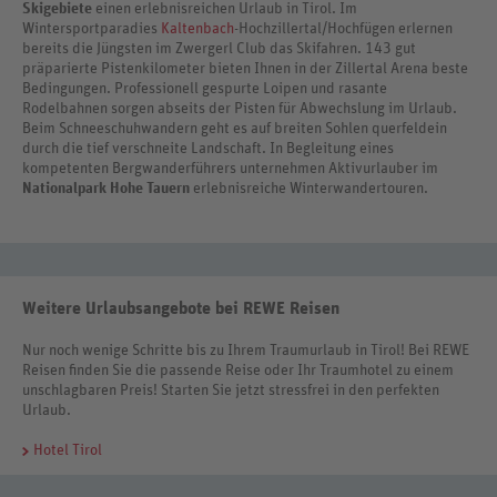
Skigebiete
einen erlebnisreichen Urlaub in Tirol. Im
Wintersportparadies
Kaltenbach
-Hochzillertal/Hochfügen erlernen
bereits die Jüngsten im Zwergerl Club das Skifahren. 143 gut
präparierte Pistenkilometer bieten Ihnen in der Zillertal Arena beste
Bedingungen. Professionell gespurte Loipen und rasante
Rodelbahnen sorgen abseits der Pisten für Abwechslung im Urlaub.
Beim Schneeschuhwandern geht es auf breiten Sohlen querfeldein
durch die tief verschneite Landschaft. In Begleitung eines
kompetenten Bergwanderführers unternehmen Aktivurlauber im
Nationalpark Hohe Tauern
erlebnisreiche Winterwandertouren.
Weitere Urlaubsangebote bei REWE Reisen
Nur noch wenige Schritte bis zu Ihrem Traumurlaub in Tirol! Bei REWE
Reisen finden Sie die passende Reise oder Ihr Traumhotel zu einem
unschlagbaren Preis! Starten Sie jetzt stressfrei in den perfekten
Urlaub.
Hotel Tirol