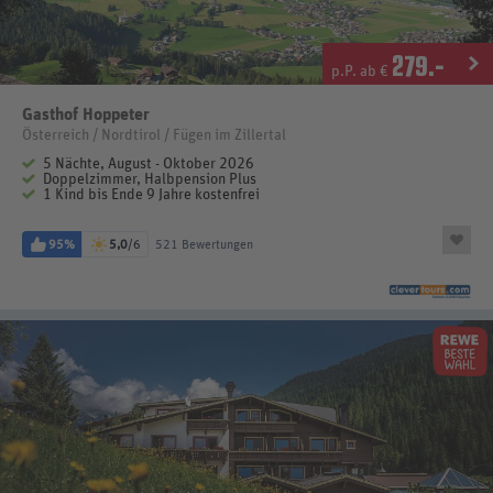
279
.-
p.P. ab €
Gasthof Hoppeter
Österreich / Nordtirol / Fügen im Zillertal
5 Nächte, August - Oktober 2026
Doppelzimmer, Halbpension Plus
1 Kind bis Ende 9 Jahre kostenfrei
95%
5,0
/6
521 Bewertungen