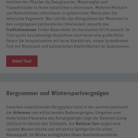
inmitten der Pflacher Au Zwergtaucher, Mauersegler und
Flussuferläufer in ihrem natürlichen Lebensraum. Mehrere Mitmach-
und Ratestationen informieren in spielerischer Weise über die
heimische Vogelwelt. Wer sich für das Alltagsleben der Menschen in
den vergangenen Jahrhunderten interessiert, besucht das
Freilichtmuseum
Tiroler Bauernhöfe im charmanten Ort Kramsach. In
Tirol spielt das lebendige Brauchtum noch heute eine große Rolle.
Feiern Sie beispielsweise mit beim Almabtrieb, einem farbenfrohen
Fest mit Blasmusik und kulinarischen Köstlichkeiten im Spätsommer.
Hotel Tirol
Bergsommer und Wintersportvergnügen
Zwischen majestätischen Berggipfeln lockt in der warmen Jahreszeit
der
Achensee
zum erfrischenden Badevergnügen. Umgeben vom
malerischen Panorama des Kaisergebirges liegt der Badesee Going
idyllisch im Herzen des Sölllandls. Am
Natterer See
sorgen eine
rasante Wasserrutsche und attraktive Spielgeräte für einen
Riesenspaß. Im Winter ermöglichen Ihnen familienfreundliche