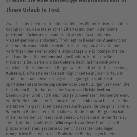
Erleben Sie eine vielseitige Naturlandschaft in
Ihrem Urlaub in Tirol
Zwischen den beeindruckenden Gipfeln des Wilden Kaisers und dem
Großglockner, dem malerischen Zillertal und dem in der Sonne
glitzernden Achensee verzaubert Tirol seine Gäste mit einer
vielseitigen Naturlandschaft. Tirol liegt
im Herzen der Alpen
und ist
eine beliebte und leicht erreichbare Ferienregion. Aktivurlauber
verbringen hier ebenso schöne Urlaubstage wie Erholungsuchende
und Familien mit abenteuerlustigen Kindern. Entdecken Sie
historische Bauwerke wie das
Goldene Dachl in Innsbruck
sowie
märchenhafte Schlösser und Burgen wie die mittelalterliche
Festung
Kufstein
. Die Palette der Freizeitmöglichkeiten in Ihrem Urlaub in
Tirol ist bunt und abwechslungsreich – ganz gleich, ob Sie die
sportliche Herausforderung suchen oder den Kulturgenuss lieben. Die
funkelnden Kostbarkeiten in den
Swarovski Kristallwelten
beeindrucken Groß und Klein. Putzige Schneehasen, Murmeltiere und
wilde Wölfe beobachten Sie im artenreichen
Alpenzoo
Innsbruck. Der
attraktive Tierpark ist ein beliebtes Ausflugsziel für die ganz Familie.
Wenn Frau Holle in der kalten Jahreszeit die Tiroler Berglandschaft
mit einer weißen Schneeschicht bedeckt, locken in direkter Nähe zu
Ihrer Unterkunft zahlreiche
Wintersportparadiese
. Professionell
präparierte Pisten, gespurte Loipen und rasante Rodelhügel
ermöglichen Einsteigern und Profis beste Bedingungen für einen