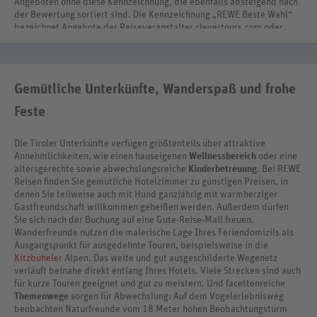
Angeboten ohne diese Kennzeichnung, die ebenfalls absteigend nach
der Bewertung sortiert sind. Die Kennzeichnung „REWE Beste Wahl“
bezeichnet Angebote der Reiseveranstalter clevertours.com oder
REWE Reisen International.
Gemütliche Unterkünfte, Wanderspaß und frohe
Feste
Die Tiroler Unterkünfte verfügen größtenteils über attraktive
Annehmlichkeiten, wie einen hauseigenen
Wellnessbereich
oder eine
altersgerechte sowie abwechslungsreiche
Kinderbetreuung
. Bei REWE
Reisen finden Sie gemütliche Hotelzimmer zu günstigen Preisen, in
denen Sie teilweise auch mit Hund ganzjährig mit warmherziger
Gastfreundschaft willkommen geheißen werden. Außerdem dürfen
Sie sich nach der Buchung auf eine Gute-Reise-Mail freuen.
Wanderfreunde nutzen die malerische Lage Ihres Feriendomizils als
Ausgangspunkt für ausgedehnte Touren, beispielsweise in die
Kitzbüheler
Alpen. Das weite und gut ausgeschilderte Wegenetz
verläuft beinahe direkt entlang Ihres Hotels. Viele Strecken sind auch
für kurze Touren geeignet und gut zu meistern. Und facettenreiche
Themenwege
sorgen für Abwechslung: Auf dem Vogelerlebnisweg
beobachten Naturfreunde vom 18 Meter hohen Beobachtungsturm