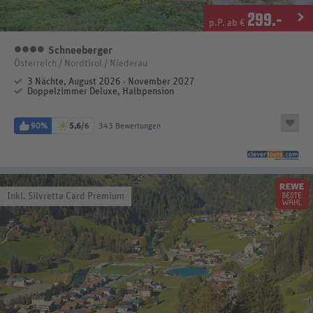
299
.-
p.P. ab €
Schneeberger
4 Sterne
Österreich / Nordtirol / Niederau
3 Nächte, August 2026 - November 2027
Doppelzimmer Deluxe, Halbpension
90%
5,6
/6
343 Bewertungen
Inkl. Silvretta Card Premium