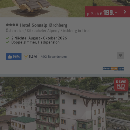
199
.-
p.P. ab €
Hotel Sonnalp Kirchberg
4 Sterne
Österreich / Kitzbüheler Alpen / Kirchberg in Tirol
2 Nächte, August - Oktober 2026
Doppelzimmer, Halbpension
96%
5,1
/6
402 Bewertungen