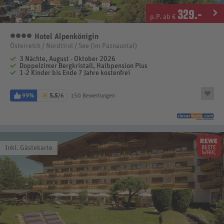
329
.-
p.P. ab €
Hotel Alpenkönigin
4 Sterne
Österreich / Nordtirol / See (im Paznauntal)
3 Nächte, August - Oktober 2026
Doppelzimer Bergkristall, Halbpension Plus
1-2 Kinder bis Ende 7 Jahre kostenfrei
99%
5,5
/6
150 Bewertungen
Inkl. Gästekarte