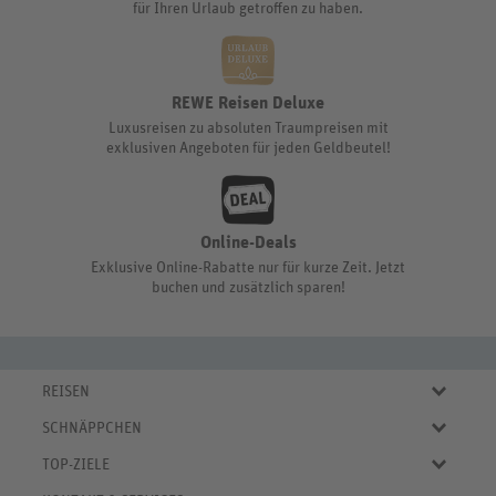
für Ihren Urlaub getroffen zu haben.
REWE Reisen Deluxe
Luxusreisen zu absoluten Traumpreisen mit
exklusiven Angeboten für jeden Geldbeutel!
Online-Deals
Exklusive Online-Rabatte nur für kurze Zeit. Jetzt
buchen und zusätzlich sparen!
REISEN
Eigene Anreise
SCHNÄPPCHEN
Pauschalreisen
Aktuelle Reiseangebote
Städtereisen
TOP-ZIELE
Reiseangebote der Woche
Rundreisen
Urlaub in Deutschland