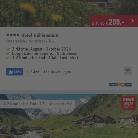
299
.-
p.P. ab €
Hotel Höhlenstein
4 Sterne
Österreich / Nordtirol / Tux
3 Nächte, August - Oktober 2026
Doppelzimmer Superior, Halbpension
1-2 Kinder bis Ende 1 Jahr kostenfrei
88%
4,9
/6
134 Bewertungen
1-2 Kinder bis Ende 12 J. reisen gratis!