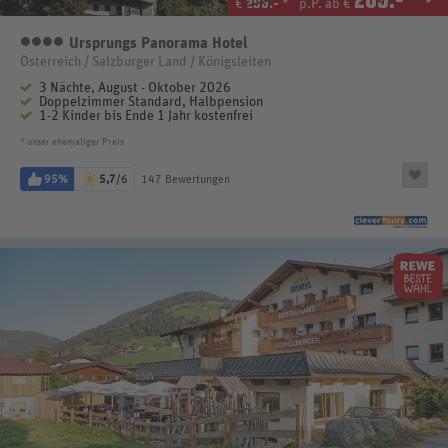
299.-
€
*
p.P. ab €
Ursprungs Panorama Hotel
4 Sterne
Österreich / Salzburger Land / Königsleiten
3 Nächte, August - Oktober 2026
Doppelzimmer Standard, Halbpension
1-2 Kinder bis Ende 1 Jahr kostenfrei
* unser ehemaliger Preis
95%
5,7
/6
147 Bewertungen