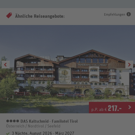
Empfehlungen
Ähnliche Reiseangebote:
217
.-
p.P. ab €
DAS Kaltschmid - Familotel Tirol
4 Sterne
Österreich / Nordtirol / Seefeld
3 Nächte, August 2026 - März 2027