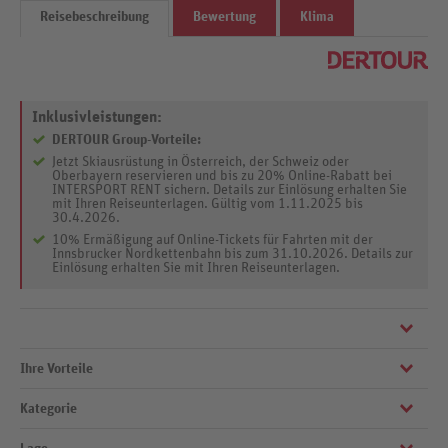
Reisebeschreibung
Bewertung
Klima
Inklusivleistungen:
DERTOUR Group-Vorteile:
Jetzt Skiausrüstung in Österreich, der Schweiz oder
Oberbayern reservieren und bis zu 20% Online-Rabatt bei
INTERSPORT RENT sichern. Details zur Einlösung erhalten Sie
mit Ihren Reiseunterlagen. Gültig vom 1.11.2025 bis
30.4.2026.
10% Ermäßigung auf Online-Tickets für Fahrten mit der
Innsbrucker Nordkettenbahn bis zum 31.10.2026. Details zur
Einlösung erhalten Sie mit Ihren Reiseunterlagen.
Ihre Vorteile
Nachhaltiges 4-Sterne-Hotel für den perfekten Familienurlaub in den
Bergen. Familienzeit wird hier großgeschrieben und das
Kategorie
abwechslungsreiche KIDS-Programm kann zu jeder Jahreszeit genutzt
Großer Outdoorkinderspielplatz (Trampolin, Kletterturm u. v. m.)
werden, damit sich die Kleinen in der Lisi World austoben und die
Kinderbetreuung an 7 Tagen die Woche
Großen entspannen können.