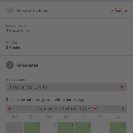
Kids Mittagstisch während der Betreuung (kostenpflichtig)
Reiseteilnehmer
Ändern
TEENS (AB 13 JAHRE)
Chill-Out-Area mit kuscheligen Rückzugsorten und gemütlichen Relax-
Erwachsene
Sesseln und Playstation
2 Erwachsene
10 m hoher Kletterturm und 8,5 m hoher Mountain Drop
Kinder
0 Kinder
2
Reisedaten
Reisedauer
1 Nacht (ab 134 €)
Klicken Sie auf Ihren gewünschten Anreisetag.
September 2026 (ab 134 €)
Mo
Di
Mi
Do
Fr
Sa
So
1
2
3
4
5
6