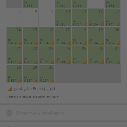
ab
ab
ab
ab
€ 151
€ 151
€ 151
€ 151
7
8
9
10
11
12
13
ab
ab
ab
ab
€ 151
€ 134
€ 134
€ 134
14
15
16
17
18
19
20
ab
ab
ab
ab
ab
ab
ab
€ 134
€ 134
€ 134
€ 134
€ 134
€ 134
€ 134
21
22
23
24
25
26
27
ab
ab
ab
ab
ab
ab
ab
€ 134
€ 134
€ 134
€ 134
€ 134
€ 134
€ 134
28
29
30
ab
ab
ab
€ 134
€ 134
€ 134
günstigster Preis (
)
€ 134
Preise pro Person oder pro Wohneinheit (p.W.).
3
Zimmertyp & Verpflegung