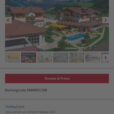
Be
Termine & Preise
Buchungscode INN80012BB
Anna, verreist als Familie im Oktober 2025