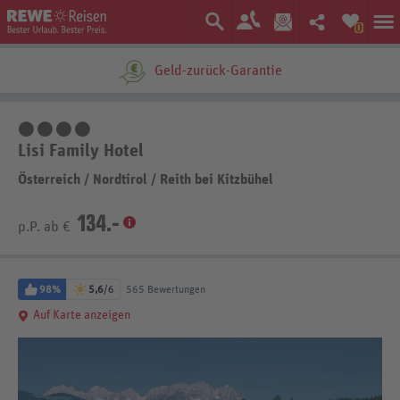
0
Geld-zurück-Garantie
4 Sterne
Lisi Family Hotel
Österreich
/
Nordtirol
/
Reith bei Kitzbühel
134.-
p.P. ab €
98%
5,6
/6
565 Bewertungen
Auf Karte anzeigen