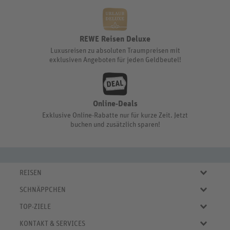
REWE Reisen Deluxe
Luxusreisen zu absoluten Traumpreisen mit
exklusiven Angeboten für jeden Geldbeutel!
Online-Deals
Exklusive Online-Rabatte nur für kurze Zeit. Jetzt
buchen und zusätzlich sparen!
REISEN
Eigene Anreise
SCHNÄPPCHEN
Pauschalreisen
Aktuelle Reiseangebote
Städtereisen
TOP-ZIELE
Reiseangebote der Woche
Rundreisen
Urlaub in Deutschland
Online-Deals
KONTAKT & SERVICES
Kreuzfahrten
Urlaub in Österreich