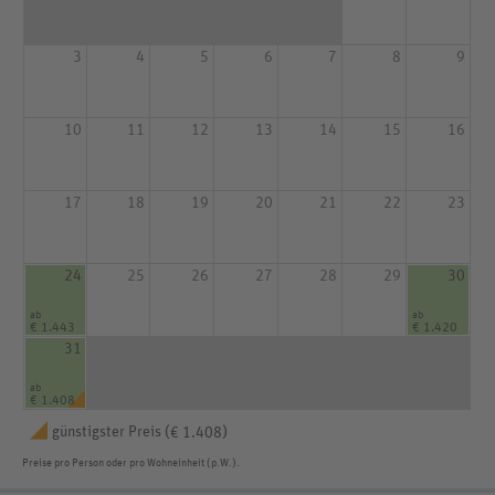
3
4
5
6
7
8
9
10
11
12
13
14
15
16
17
18
19
20
21
22
23
24
25
26
27
28
29
30
ab
ab
€ 1.443
€ 1.420
31
ab
€ 1.408
günstigster Preis (
)
€ 1.408
Preise pro Person oder pro Wohneinheit (p.W.).