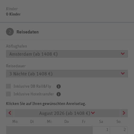
Kinder
0 Kinder
2
Reisedaten
Abflughafen
Amsterdam (ab 1408 €)
Reisedauer
3 Nächte (ab 1408 €)
Inklusive DB Rail&Fly
Inklusive Hoteltransfer
Klicken Sie auf Ihren gewünschten Anreisetag.
August 2026 (ab 1408 €)
Mo
Di
Mi
Do
Fr
Sa
So
1
2