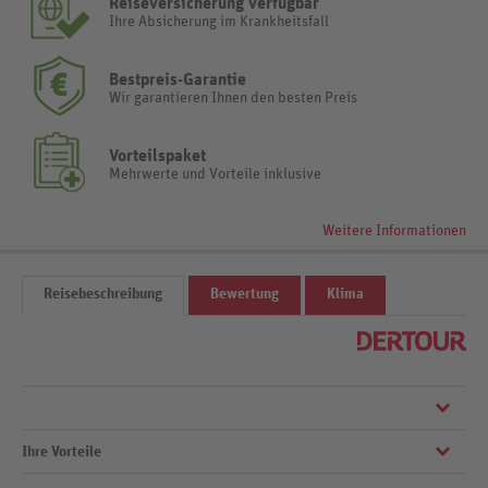
Reiseversicherung verfügbar
Ihre Absicherung im Krankheitsfall
Bestpreis-Garantie
Wir garantieren Ihnen den besten Preis
Vorteilspaket
Mehrwerte und Vorteile inklusive
Weitere Informationen
Reisebeschreibung
Bewertung
Klima
Ihre Vorteile
Die All-Inclusive-Hotelanlage begeistert mit modernem Komfort und
stylishem Design. Exklusiven Urlaubsgenuss bereiten Ihnen die Swim-