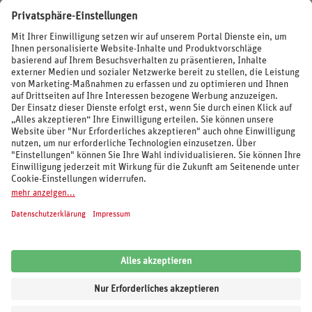
BEWERTUNGEN
SOCIAL MEDIA
REISEVERANSTALTER UND MARKEN
© 2026 REWE Reisen
Impressum
AGB
Cookie-Einstellungen
Datenschutz
Unsere Inhalte: Standards und Meldung
REWE Reisen
Kundenbewertung:
4,62
von
5
Sternen auf Grundlage von
6.100
Bewertungen
von
Trusted Shops
.