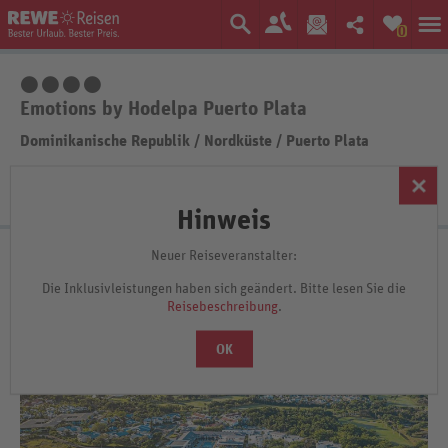
0
4 Sterne
Emotions by Hodelpa Puerto Plata
Dominikanische Republik
/
Nordküste
/
Puerto Plata
1.408.-
p.P. ab €
Hinweis
Neuer Reiseveranstalter:
84%
4,7
/6
199 Bewertungen
Die Inklusivleistungen haben sich geändert. Bitte lesen Sie die
Auf Karte anzeigen
Reisebeschreibung
.
OK