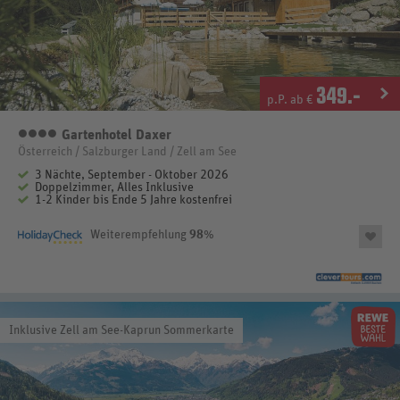
349
.-
p.P. ab €
Gartenhotel Daxer
4
Österreich / Salzburger Land / Zell am See
3 Nächte, September - Oktober 2026
Doppelzimmer, Alles Inklusive
1-2 Kinder bis Ende 5 Jahre kostenfrei
Weiterempfehlung
98
%
Inklusive Zell am See-Kaprun Sommerkarte