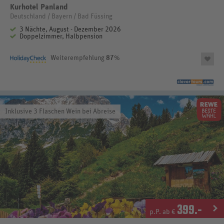
Kurhotel Panland
Deutschland / Bayern / Bad Füssing
3 Nächte, August - Dezember 2026
Doppelzimmer, Halbpension
Weiterempfehlung
87
%
Inklusive 3 Flaschen Wein bei Abreise
399
.-
p.P. ab €