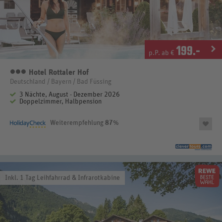
199
.-
p.P. ab €
Hotel Rottaler Hof
3
Deutschland / Bayern / Bad Füssing
3 Nächte, August - Dezember 2026
Doppelzimmer, Halbpension
Weiterempfehlung
87
%
Inkl. 1 Tag Leihfahrrad & Infrarotkabine