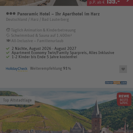
159
.-
p.P. ab €
Panoramic Hotel – Ihr Aparthotel im Harz
3
Deutschland / Harz / Bad Lauterberg
🧒 Täglich Animation & Kinderbetreuung
💦 Schwimmbad & Sauna auf 1.400m²
🍽️ All-Inclusive – Familienurlaub
2 Nächte, August 2026 - August 2027
Apartment Economy Twin/Family Sparpreis, Alles Inklusive
1-2 Kinder bis Ende 5 Jahre kostenfrei
Weiterempfehlung
91
%
Top Altstadtlage