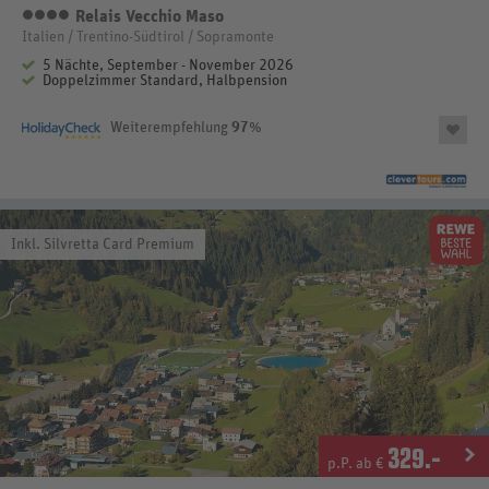
Relais Vecchio Maso
4
Italien / Trentino-Südtirol / Sopramonte
5 Nächte, September - November 2026
Doppelzimmer Standard, Halbpension
Weiterempfehlung
97
%
Inkl. Silvretta Card Premium
329
.-
p.P. ab €