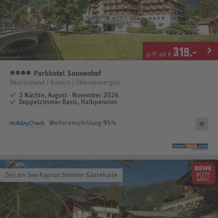
319
.-
p.P. ab €
Parkhotel Sonnenhof
4
Deutschland / Bayern / Oberammergau
3 Nächte, August - November 2026
Doppelzimmer Basic, Halbpension
Weiterempfehlung
95
%
Zell am See-Kaprun Sommer Gästekarte