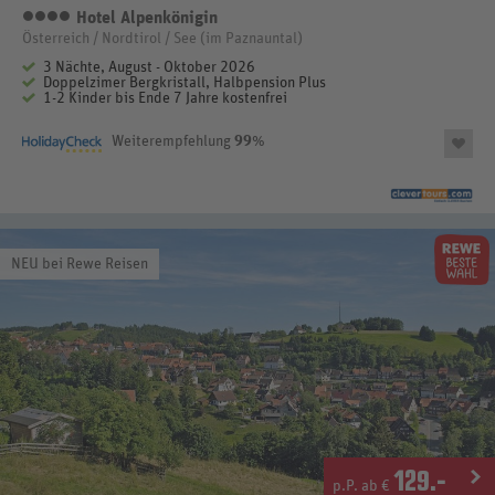
Hotel Alpenkönigin
4
Österreich / Nordtirol / See (im Paznauntal)
3 Nächte, August - Oktober 2026
Doppelzimer Bergkristall, Halbpension Plus
1-2 Kinder bis Ende 7 Jahre kostenfrei
Weiterempfehlung
99
%
NEU bei Rewe Reisen
129
.-
p.P. ab €