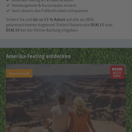
Amerika-Feeling & Fernweh erleben
Hotelangebote & Kurzurlaube sichern
Auch abseits des Fußballtrubels entspannen
Sichern Sie sich
bis zu 15 % Rabatt
auf alle als DEAL
gekennzeichneten Angebote! Einfach Rabattcode
DEAL15
bzw.
DEAL10
bei der Online-Buchung eingeben.
Amerika-Feeling entdecken
Ausverkauft