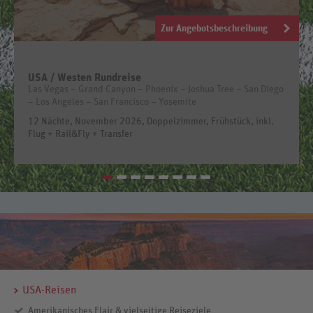
Zur Angebotsbeschreibung
USA / Westen Rundreise
Las Vegas – Grand Canyon – Phoenix – Joshua Tree – San Diego
– Los Angeles – San Francisco – Yosemite
12 Nächte, November 2026, Doppelzimmer, Frühstück, inkl.
Flug + Rail&Fly + Transfer
USA-Reisen
Amerikanisches Flair & vielseitige Reiseziele