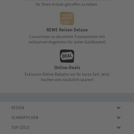
für Ihren Urlaub getroffen zu haben.
REWE Reisen Deluxe
Luxusreisen zu absoluten Traumpreisen mit
exklusiven Angeboten für jeden Geldbeutel!
Online-Deals
Exklusive Online-Rabatte nur für kurze Zeit. Jetzt
buchen und zusätzlich sparen!
REISEN
Eigene Anreise
SCHNÄPPCHEN
Pauschalreisen
Aktuelle Reiseangebote
Städtereisen
TOP-ZIELE
Reiseangebote der Woche