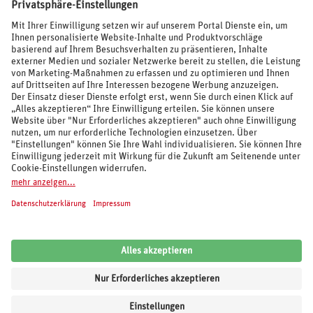
BEWERTUNGEN
SOCIAL MEDIA
REISEVERANSTALTER UND MARKEN
© 2026 REWE Reisen
Impressum
AGB
Cookie-Einstellungen
Datenschutz
Unsere Inhalte: Standards und Meldung
REWE Reisen
Kundenbewertung:
4,62
von
5
Sternen auf Grundlage von
6.106
Bewertungen
von
Trusted Shops
.