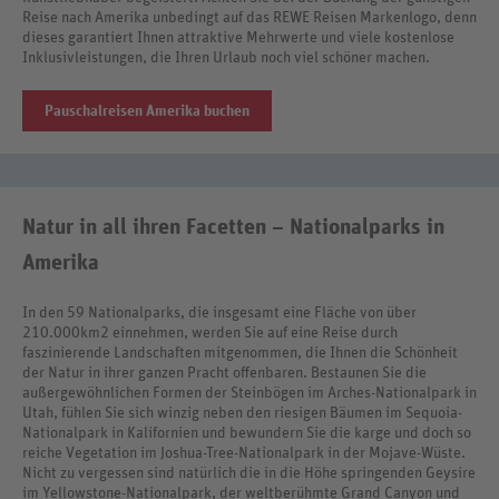
Reise nach Amerika unbedingt auf das REWE Reisen Markenlogo, denn
dieses garantiert Ihnen attraktive Mehrwerte und viele kostenlose
Inklusivleistungen, die Ihren Urlaub noch viel schöner machen.
Pauschalreisen Amerika buchen
Natur in all ihren Facetten – Nationalparks in
Amerika
In den 59 Nationalparks, die insgesamt eine Fläche von über
210.000km2 einnehmen, werden Sie auf eine Reise durch
faszinierende Landschaften mitgenommen, die Ihnen die Schönheit
der Natur in ihrer ganzen Pracht offenbaren. Bestaunen Sie die
außergewöhnlichen Formen der Steinbögen im Arches-Nationalpark in
Utah, fühlen Sie sich winzig neben den riesigen Bäumen im Sequoia-
Nationalpark in Kalifornien und bewundern Sie die karge und doch so
reiche Vegetation im Joshua-Tree-Nationalpark in der Mojave-Wüste.
Nicht zu vergessen sind natürlich die in die Höhe springenden Geysire
im Yellowstone-Nationalpark, der weltberühmte Grand Canyon und