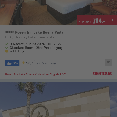
764
.-
p.P. ab €
Rosen Inn Lake Buena Vista
2,5 Sterne
USA / Florida / Lake Buena Vista
3 Nächte, August 2026 - Juli 2027
Standard Room, Ohne Verpflegung
inkl. Flug
89%
5,0
/6
77 Bewertungen
Rosen Inn Lake Buena Vista
ohne Flug ab € 37.-