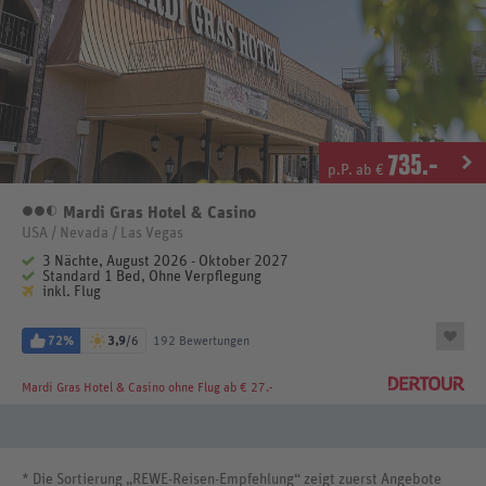
735
.-
p.P. ab €
Mardi Gras Hotel & Casino
2,5 Sterne
USA / Nevada / Las Vegas
3 Nächte, August 2026 - Oktober 2027
Standard 1 Bed, Ohne Verpflegung
inkl. Flug
72%
3,9
/6
192 Bewertungen
Mardi Gras Hotel & Casino
ohne Flug ab € 27.-
* Die Sortierung „REWE-Reisen-Empfehlung“ zeigt zuerst Angebote