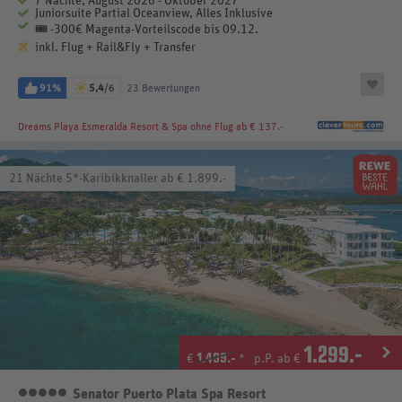
7 Nächte, August 2026 - Oktober 2027
Juniorsuite Partial Oceanview, Alles Inklusive
🎟️ -300€ Magenta-Vorteilscode bis 09.12.
inkl. Flug + Rail&Fly + Transfer
91%
5,4
/6
23 Bewertungen
Dreams Playa Esmeralda Resort & Spa
ohne Flug ab € 137.-
21 Nächte 5*-Karibikknaller ab € 1.899.-
1.299
.-
1.499.-
€
*
p.P. ab €
Senator Puerto Plata Spa Resort
5 Sterne