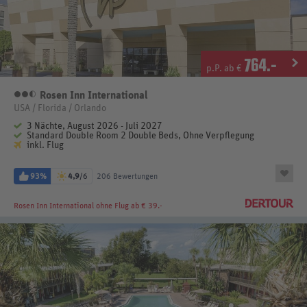
764
.-
p.P. ab €
Rosen Inn International
2,5 Sterne
USA / Florida / Orlando
3 Nächte, August 2026 - Juli 2027
Standard Double Room 2 Double Beds, Ohne Verpflegung
inkl. Flug
93%
4,9
/6
206 Bewertungen
Rosen Inn International
ohne Flug ab € 39.-