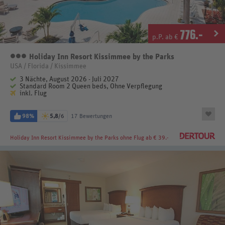
776
.-
p.P. ab €
Holiday Inn Resort Kissimmee by the Parks
3 Sterne
USA / Florida / Kissimmee
3 Nächte, August 2026 - Juli 2027
Standard Room 2 Queen beds, Ohne Verpflegung
inkl. Flug
98%
5,8
/6
17 Bewertungen
Holiday Inn Resort Kissimmee by the Parks
ohne Flug ab € 39.-