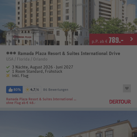
789
.-
p.P. ab €
Ramada Plaza Resort & Suites International Drive
3 Sterne
USA / Florida / Orlando
3 Nächte, August 2026 - Juni 2027
1 Room Standard, Frühstück
inkl. Flug
80%
4,7
/6
86 Bewertungen
Ramada Plaza Resort & Suites International Drive
ohne Flug ab € 48.-