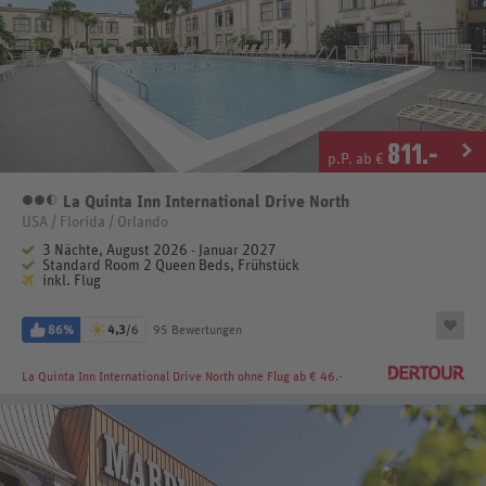
811
.-
p.P. ab €
La Quinta Inn International Drive North
2,5 Sterne
USA / Florida / Orlando
3 Nächte, August 2026 - Januar 2027
Standard Room 2 Queen Beds, Frühstück
inkl. Flug
86%
4,3
/6
95 Bewertungen
La Quinta Inn International Drive North
ohne Flug ab € 46.-