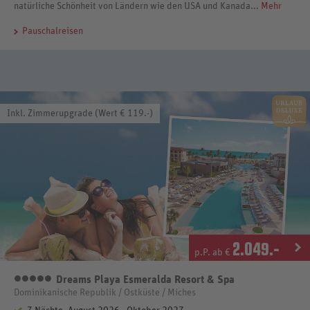
natürliche Schönheit von Ländern wie den USA und Kanada...
Mehr
Pauschalreisen
Inkl. Zimmerupgrade (Wert € 119.-)
2.049
.-
p.P. ab €
Dreams Playa Esmeralda Resort & Spa
5 Sterne
Dominikanische Republik / Ostküste / Miches