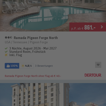
861
.-
p.P. ab €
Ramada Pigeon Forge North
2,5 Sterne
USA / Tennessee / Pigeon Forge
3 Nächte, August 2026 - Mai 2027
Standard Room, Frühstück
inkl. Flug
100%
4,8
/6
3 Bewertungen
Ramada Pigeon Forge North
ohne Flug ab € 40.-