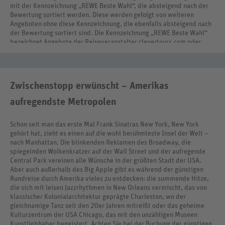
mit der Kennzeichnung „REWE Beste Wahl“, die absteigend nach der
Bewertung sortiert werden. Diese werden gefolgt von weiteren
Angeboten ohne diese Kennzeichnung, die ebenfalls absteigend nach
der Bewertung sortiert sind. Die Kennzeichnung „REWE Beste Wahl“
bezeichnet Angebote der Reiseveranstalter clevertours.com oder
REWE Reisen International.
Zwischenstopp erwünscht – Amerikas
aufregendste Metropolen
Schon seit man das erste Mal Frank Sinatras New York, New York
gehört hat, zieht es einen auf die wohl berühmteste Insel der Welt –
nach Manhattan. Die blinkenden Reklamen des Broadway, die
spiegelnden Wolkenkratzer auf der Wall Street und der aufregende
Central Park vereinen alle Wünsche in der größten Stadt der USA.
Aber auch außerhalb des Big Apple gibt es während der günstigen
Rundreise durch Amerika vieles zu entdecken: die summende Hitze,
die sich mit leisen Jazzrhythmen in New Orleans vermischt, das von
klassischer Kolonialarchitektur geprägte Charleston, wo der
gleichnamige Tanz seit den 20er Jahren mitreißt oder das geheime
Kulturzentrum der USA Chicago, das mit den unzähligen Museen
Kunstliebhaber begeistert. Achten Sie bei der Buchung der günstigen