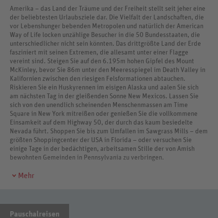
Amerika – das Land der Träume und der Freiheit stellt seit jeher eine
der beliebtesten Urlaubsziele dar. Die Vielfalt der Landschaften, die
vor Lebenshunger bebenden Metropolen und natürlich der American
Way of Life locken unzählige Besucher in die 50 Bundesstaaten, die
unterschiedlicher nicht sein könnten. Das drittgrößte Land der Erde
fasziniert mit seinen Extremen, die allesamt unter einer Flagge
vereint sind. Steigen Sie auf den 6.195m hohen Gipfel des Mount
McKinley, bevor Sie 86m unter den Meeresspiegel im Death Valley in
Kalifornien zwischen den riesigen Felsformationen abtauchen.
Riskieren Sie ein Huskyrennen im eisigen Alaska und aalen Sie sich
am nächsten Tag in der gleißenden Sonne New Mexicos. Lassen Sie
sich von den unendlich scheinenden Menschenmassen am Time
Square in New York mitreißen oder genießen Sie die vollkommene
Einsamkeit auf dem Highway 50, der durch das kaum besiedelte
Nevada führt. Shoppen Sie bis zum Umfallen im Sawgrass Mills – dem
größten Shoppingcenter der USA in Florida – oder versuchen Sie
einige Tage in der bedächtigen, arbeitsamen Stille der von Amish
bewohnten Gemeinden in Pennsylvania zu verbringen.
Mehr
Pauschalreisen