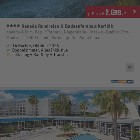
2.699
.-
p.P. ab €
Kanada Rundreise & Badeaufenthalt Karibik
4 Sterne
Kanada & Dom. Rep. / Toronto - Niagarafälle - Ottawa - Québec City -
Montréal - 1000 Islands Nationalpark - Punta Cana
14 Nächte, Oktober 2026
Doppelzimmer, Alles Inklusive
inkl. Flug + Rail&Fly + Transfer