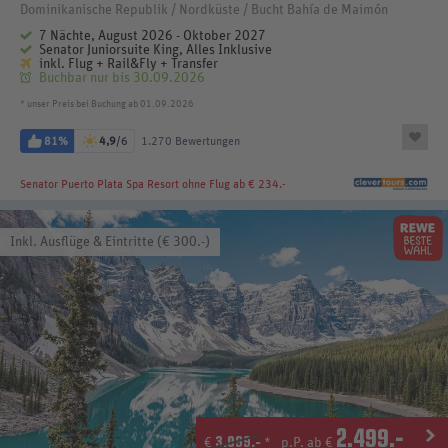
Dominikanische Republik / Nordküste / Bucht Bahía de Maimón
7 Nächte, August 2026 - Oktober 2027
Senator Juniorsuite King, Alles Inklusive
inkl. Flug + Rail&Fly + Transfer
Buchbar nur bis 30.09.2026
* unser Preis bei Buchung ab 01.09.2026
81%
4,9
/6
1.270 Bewertungen
Senator Puerto Plata Spa Resort
ohne Flug ab € 234.-
Inkl. Ausflüge & Eintritte (€ 300.-)
2.499
.-
3.099.-
€
*
p.P. ab €