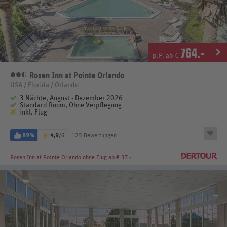
764
.-
p.P. ab €
Rosen Inn at Pointe Orlando
2,5 Sterne
USA / Florida / Orlando
3 Nächte, August - Dezember 2026
Standard Room, Ohne Verpflegung
inkl. Flug
89%
4,9
/6
125 Bewertungen
Rosen Inn at Pointe Orlando
ohne Flug ab € 37.-