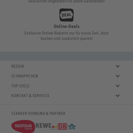
exklusiven Angeboten für jeden Geldbeutel!
Online-Deals
Exklusive Online-Rabatte nur für kurze Zeit. Jetzt
buchen und zusätzlich sparen!
REISEN
Eigene Anreise
SCHNÄPPCHEN
Pauschalreisen
Aktuelle Reiseangebote
Städtereisen
TOP-ZIELE
Reiseangebote der Woche
Rundreisen
Urlaub in Deutschland
Online-Deals
KONTAKT & SERVICES
Kreuzfahrten
Urlaub in Österreich
Kurzurlaub bis € 150.-
FAQ
Familienurlaub
Urlaub in Italien
Pauschalreisen bis € 500.-
Servicebereich
Wellnessurlaub
✈
Urlaub in Spanien
STARKER VERBUND & PARTNER
Reisemagazin
Kontaktformular
✈
Urlaub in Bulgarien
% Satte Rabatte
♥ Merkliste
✈
Urlaub in Griechenland
Newsletter
✈
Urlaub in der Karibik