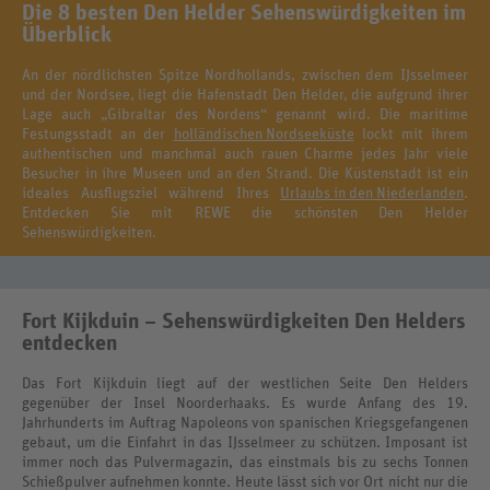
Die 8 besten Den Helder Sehenswürdigkeiten im
Überblick
An der nördlichsten Spitze Nordhollands, zwischen dem IJsselmeer
und der Nordsee, liegt die Hafenstadt Den Helder, die aufgrund ihrer
Lage auch „Gibraltar des Nordens“ genannt wird. Die maritime
Festungsstadt an der
holländischen Nordseeküste
lockt mit ihrem
authentischen und manchmal auch rauen Charme jedes Jahr viele
Besucher in ihre Museen und an den Strand. Die Küstenstadt ist ein
ideales Ausflugsziel während Ihres
Urlaubs in den Niederlanden
.
Entdecken Sie mit REWE die schönsten Den Helder
Sehenswürdigkeiten.
Fort Kijkduin – Sehenswürdigkeiten Den Helders
entdecken
Das Fort Kijkduin liegt auf der westlichen Seite Den Helders
gegenüber der Insel Noorderhaaks. Es wurde Anfang des 19.
Jahrhunderts im Auftrag Napoleons von spanischen Kriegsgefangenen
gebaut, um die Einfahrt in das IJsselmeer zu schützen. Imposant ist
immer noch das Pulvermagazin, das einstmals bis zu sechs Tonnen
Schießpulver aufnehmen konnte. Heute lässt sich vor Ort nicht nur die