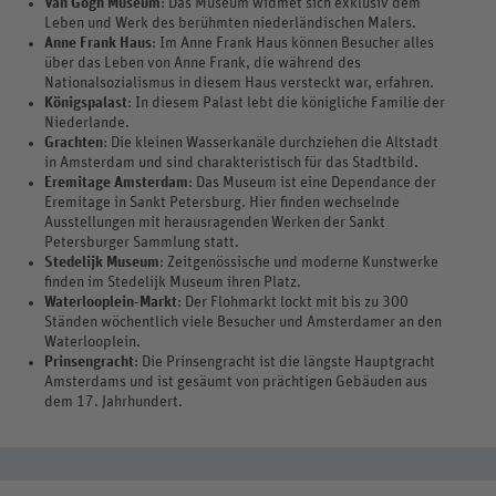
Van Gogh Museum
: Das Museum widmet sich exklusiv dem
Leben und Werk des berühmten niederländischen Malers.
Anne Frank Haus
: Im Anne Frank Haus können Besucher alles
über das Leben von Anne Frank, die während des
Nationalsozialismus in diesem Haus versteckt war, erfahren.
Königspalast
: In diesem Palast lebt die königliche Familie der
Niederlande.
Grachten
: Die kleinen Wasserkanäle durchziehen die Altstadt
in Amsterdam und sind charakteristisch für das Stadtbild.
Eremitage Amsterdam
: Das Museum ist eine Dependance der
Eremitage in Sankt Petersburg. Hier finden wechselnde
Ausstellungen mit herausragenden Werken der Sankt
Petersburger Sammlung statt.
Stedelijk Museum
: Zeitgenössische und moderne Kunstwerke
finden im Stedelijk Museum ihren Platz.
Waterlooplein-Markt
: Der Flohmarkt lockt mit bis zu 300
Ständen wöchentlich viele Besucher und Amsterdamer an den
Waterlooplein.
Prinsengracht
: Die Prinsengracht ist die längste Hauptgracht
Amsterdams und ist gesäumt von prächtigen Gebäuden aus
dem 17. Jahrhundert.