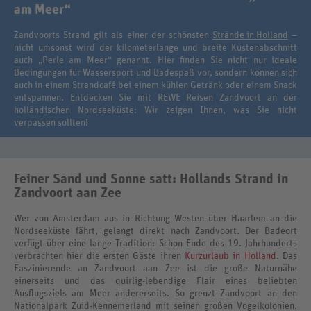
am Meer“
Zandvoorts Strand gilt als einer der schönsten
Strände in Holland
–
nicht umsonst wird der kilometerlange und breite Küstenabschnitt
auch „Perle am Meer“ genannt. Hier finden Sie nicht nur ideale
Bedingungen für Wassersport und Badespaß vor, sondern können sich
auch in einem Strandcafé bei einem kühlen Getränk oder einem Snack
entspannen. Entdecken Sie mit REWE Reisen Zandvoort an der
holländischen Nordseeküste: Wir zeigen Ihnen, was Sie nicht
verpassen sollten!
Feiner Sand und Sonne satt: Hollands Strand in
Zandvoort aan Zee
Wer von Amsterdam aus in Richtung Westen über Haarlem an die
Nordseeküste fährt, gelangt direkt nach Zandvoort. Der Badeort
verfügt über eine lange Tradition: Schon Ende des 19. Jahrhunderts
verbrachten hier die ersten Gäste ihren
Kurzurlaub in Holland
. Das
Faszinierende an Zandvoort aan Zee ist die große Naturnähe
einerseits und das quirlig-lebendige Flair eines beliebten
Ausflugsziels am Meer andererseits. So grenzt Zandvoort an den
Nationalpark Zuid-Kennemerland mit seinen großen Vogelkolonien.