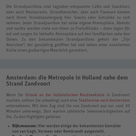
Die Strandpavillons sind tagsüber entspannte Cafés und Snackbars
oder auch Restaurants. Strandbesucher, aber auch Flaneure können
nach ihrem Strandspaziergang hier Snacks oder Getränke zu sich
nehmen. Jeder Strandpavillon hat seine eigene Atmosphäre. Abends
und nachts werden viele von ihnen zu Freiluftklubs – dann legen DJs
auf und sorgen für lebhafte Atmosphäre auf den Tanzflächen nahe den
Dünen. Zu den bekanntesten Strandpavillons gehört der „Tijn
Akersloot“, der ganzjährig geöffnet hat und neben einer exzellenten
Küche einen großartigen Meerblick garantiert.
Amsterdam: die Metropole in Holland nahe dem
Strand Zandvoort
Wenn Sie
Urlaub an der holländischen Nordseeküste
in Zandvoort
machen, sollten Sie unbedingt auch eine
Städtereise nach Amsterdam
unternehmen. Mit dem Zug sind Sie von Zandvoort aus nur rund 30
Minuten unterwegs. Dort warten zahlreiche Sehenswürdigkeiten auf
Sie. Zu den Highlights gehören:
Rijksmuseum
: Hier werden einige der bekanntesten Gemälde
von van Gogh, Vermeer oder Rembrandt ausgestellt.