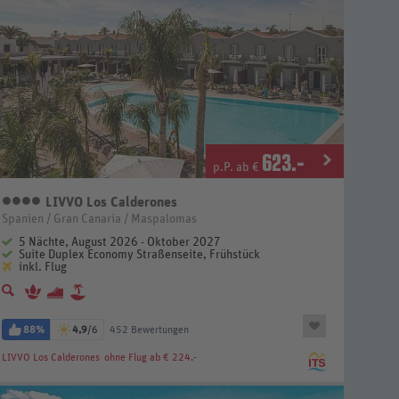
623
.-
p.P. ab €
LIVVO Los Calderones
4 Sterne
Spanien / Gran Canaria / Maspalomas
5 Nächte, August 2026 - Oktober 2027
Suite Duplex Economy Straßenseite, Frühstück
inkl. Flug
88%
4,9
/6
452 Bewertungen
LIVVO Los Calderones
ohne Flug ab € 224.-