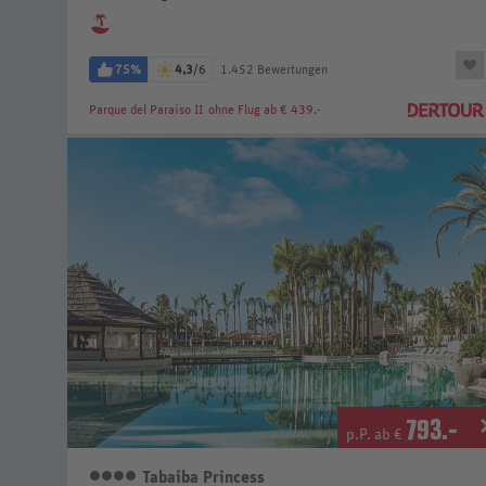
75%
4,3
/6
1.452 Bewertungen
Parque del Paraiso II
ohne Flug ab € 439.-
793
.-
p.P. ab €
Tabaiba Princess
4 Sterne