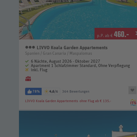
460
.-
p.P. ab €
LIVVO Koala Garden Appartements
3 Sterne
Spanien / Gran Canaria / Maspalomas
6 Nächte, August 2026 - Oktober 2027
Apartment 1 Schlafzimmer Standard, Ohne Verpflegung
inkl. Flug
78%
4,6
/6
364 Bewertungen
LIVVO Koala Garden Appartements
ohne Flug ab € 135.-