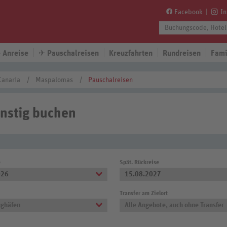
Facebook
I
 Anreise
✈
Pauschalreisen
Kreuzfahrten
Rundreisen
Fami
Canaria
Maspalomas
Pauschalreisen
nstig buchen
e
Spät. Rückreise
026
15.08.2027
Transfer am Zielort
ughäfen
Alle Angebote, auch ohne Transfer