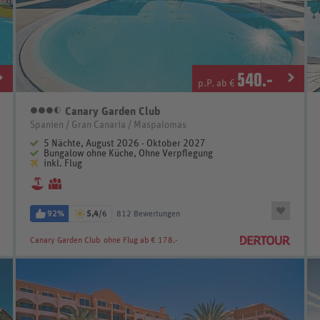
540
.-
p.P. ab €
Canary Garden Club
3,5 Sterne
Spanien / Gran Canaria / Maspalomas
5 Nächte, August 2026 - Oktober 2027
Bungalow ohne Küche, Ohne Verpflegung
inkl. Flug
92%
5,4
/6
812 Bewertungen
Canary Garden Club
ohne Flug ab € 178.-