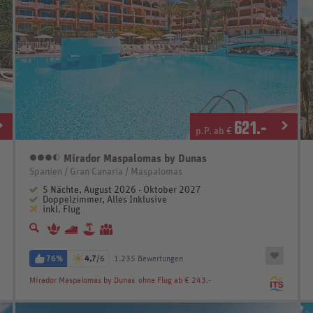
621
.-
p.P. ab €
Mirador Maspalomas by Dunas
3,5 Sterne
Spanien / Gran Canaria / Maspalomas
5 Nächte, August 2026 - Oktober 2027
Doppelzimmer, Alles Inklusive
inkl. Flug
76%
4,7
/6
1.235 Bewertungen
Mirador Maspalomas by Dunas
ohne Flug ab € 243.-