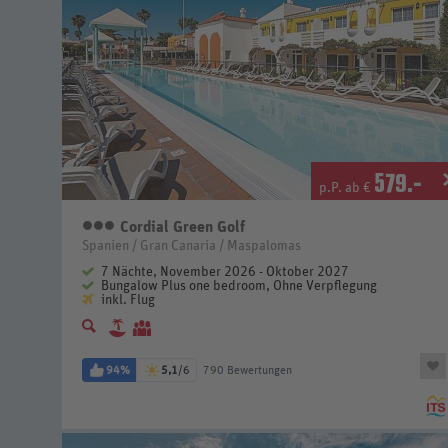
579
.-
p.P. ab €
Cordial Green Golf
3 Sterne
Spanien / Gran Canaria / Maspalomas
7 Nächte, November 2026 - Oktober 2027
Bungalow Plus one bedroom, Ohne Verpflegung
inkl. Flug
94%
5,1
/6
790 Bewertungen