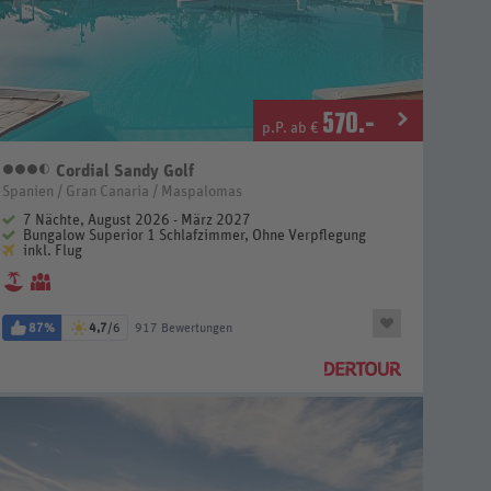
570
.-
p.P. ab €
Cordial Sandy Golf
3,5 Sterne
Spanien / Gran Canaria / Maspalomas
7 Nächte, August 2026 - März 2027
Bungalow Superior 1 Schlafzimmer, Ohne Verpflegung
inkl. Flug
87%
4,7
/6
917 Bewertungen