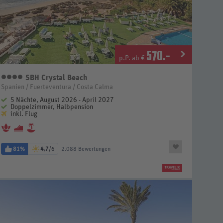
570
.-
p.P. ab €
SBH Crystal Beach
4 Sterne
Spanien / Fuerteventura / Costa Calma
5 Nächte, August 2026 - April 2027
Doppelzimmer, Halbpension
inkl. Flug
81%
4,7
/6
2.088 Bewertungen