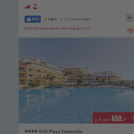
84%
4,8
/6
4.112 Bewertungen
BLUESEA Golden Beach
ohne Flug ab € 242.-
650
.-
p.P. ab €
H10 Playa Esmeralda
4 Sterne