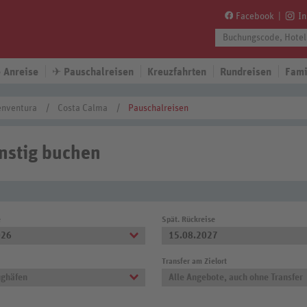
Facebook
I
 Anreise
✈
Pauschalreisen
Kreuzfahrten
Rundreisen
Fami
enventura
Costa Calma
Pauschalreisen
nstig buchen
e
Spät. Rückreise
026
15.08.2027
Transfer am Zielort
ughäfen
Alle Angebote, auch ohne Transfer