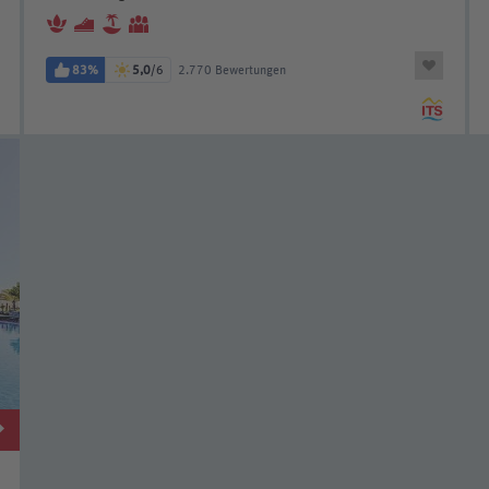
83%
5,0
/6
2.770 Bewertungen