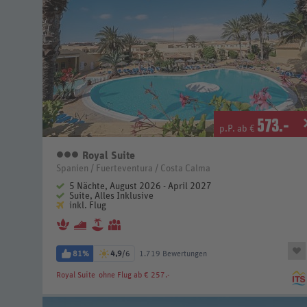
573
.-
p.P. ab €
Royal Suite
3 Sterne
Spanien / Fuerteventura / Costa Calma
5 Nächte, August 2026 - April 2027
Suite, Alles Inklusive
inkl. Flug
81%
4,9
/6
1.719 Bewertungen
Royal Suite
ohne Flug ab € 257.-