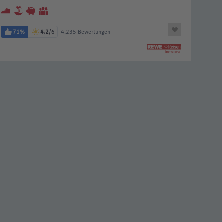
71%
4,2
/6
4.235 Bewertungen