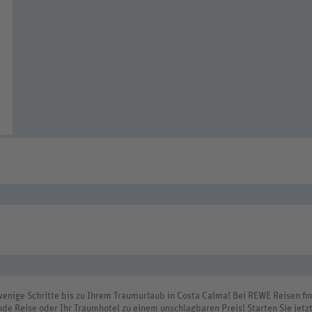
enige Schritte bis zu Ihrem Traumurlaub in Costa Calma! Bei REWE Reisen fi
de Reise oder Ihr Traumhotel zu einem unschlagbaren Preis! Starten Sie jetzt