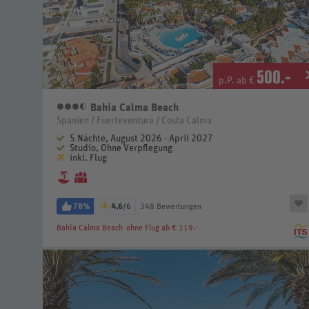
500
.-
p.P. ab €
Bahia Calma Beach
3,5 Sterne
Spanien / Fuerteventura / Costa Calma
5 Nächte, August 2026 - April 2027
Studio, Ohne Verpflegung
inkl. Flug
78%
4,6
/6
348 Bewertungen
Bahia Calma Beach
ohne Flug ab € 119.-