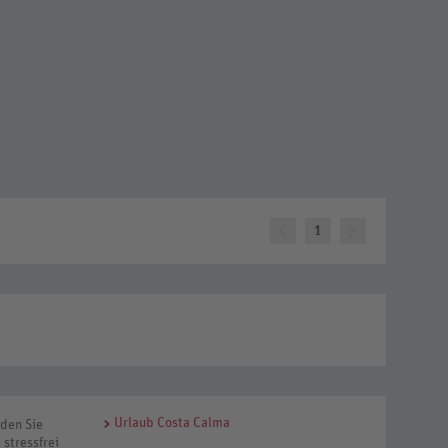
1
Urlaub Costa Calma
nden Sie
 stressfrei