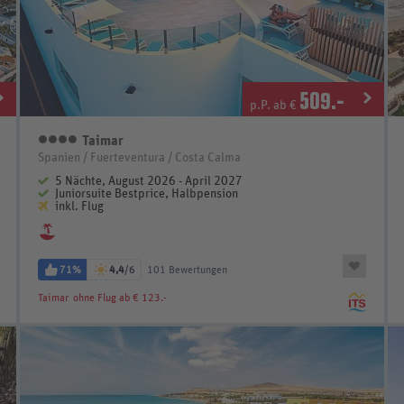
509
.-
p.P. ab €
Taimar
4 Sterne
Spanien / Fuerteventura / Costa Calma
5 Nächte, August 2026 - April 2027
Juniorsuite Bestprice, Halbpension
inkl. Flug
71%
4,4
/6
101 Bewertungen
Taimar
ohne Flug ab € 123.-