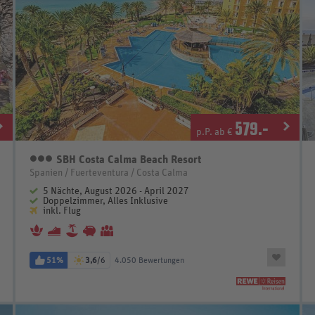
579
.-
p.P. ab €
SBH Costa Calma Beach Resort
3 Sterne
Spanien / Fuerteventura / Costa Calma
5 Nächte, August 2026 - April 2027
Doppelzimmer, Alles Inklusive
inkl. Flug
51%
3,6
/6
4.050 Bewertungen