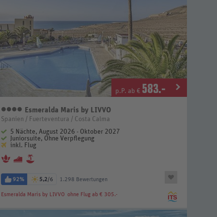
583
.-
p.P. ab €
Esmeralda Maris by LIVVO
4 Sterne
Spanien / Fuerteventura / Costa Calma
5 Nächte, August 2026 - Oktober 2027
Juniorsuite, Ohne Verpflegung
inkl. Flug
92%
5,2
/6
1.298 Bewertungen
Esmeralda Maris by LIVVO
ohne Flug ab € 305.-