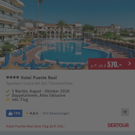
570
.-
p.P. ab €
Hotel Puente Real
4 Sterne
Spanien / Costa del Sol / Torremolinos
5 Nächte, August - Oktober 2026
Doppelzimmer, Alles Inklusive
inkl. Flug
78%
4,5
/6
503 Bewertungen
Hotel Puente Real
ohne Flug ab € 350.-