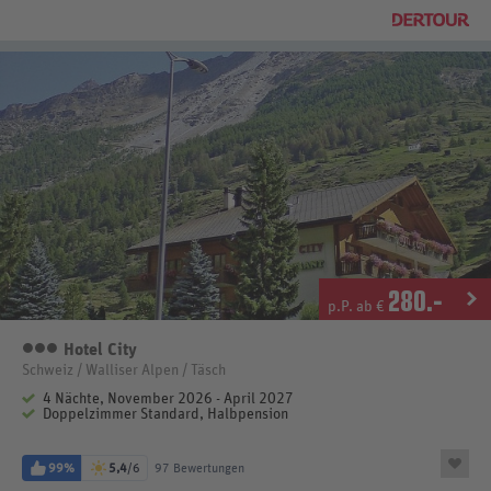
280
.-
p.P. ab €
Hotel City
3 Sterne
Schweiz / Walliser Alpen / Täsch
4 Nächte, November 2026 - April 2027
Doppelzimmer Standard, Halbpension
99%
5,4
/6
97 Bewertungen