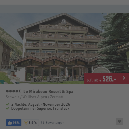
526
.-
p.P. ab €
Le Mirabeau Resort & Spa
4,5 Sterne
Schweiz / Walliser Alpen / Zermatt
2 Nächte, August - November 2026
Doppelzimmer Superior, Frühstück
98%
5,9
/6
71 Bewertungen