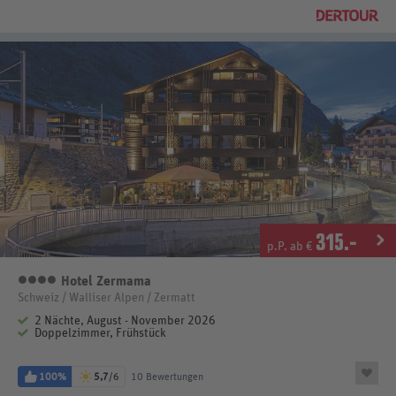
315
.-
p.P. ab €
Hotel Zermama
4 Sterne
Schweiz / Walliser Alpen / Zermatt
2 Nächte, August - November 2026
Doppelzimmer, Frühstück
100%
5,7
/6
10 Bewertungen