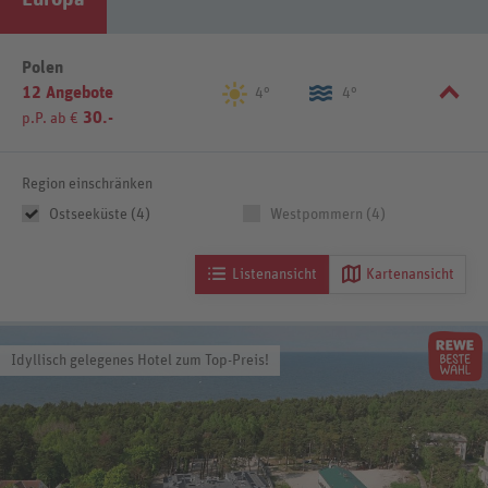
Polen
12 Angebote
4°
4°
30.-
p.P. ab €
Region einschränken
Ostseeküste (4)
Westpommern (4)
Listenansicht
Kartenansicht
Idyllisch gelegenes Hotel zum Top-Preis!