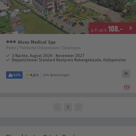
108
.-
p.P. ab €
Akces Medical Spa
3 Sterne
Polen / Polnische Ostseeküste / Dzwirzyno
3 Nächte, August 2026 - November 2027
Doppelzimmer Standard Bestpreis Nebengebäude, Halbpension
62%
4,2
/6
204 Bewertungen
1