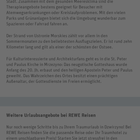
Stadt. Zusammen mit dem gesunden Meeresklima sind die
Therapieangebote bestens geeignet für Besucher mit
Atemwegserkrankungen oder Kreislaufproblemen. Mit den vielen
Parks und Grünanlagen bietet sich die Umgebung wunderbar zum
Spazieren oder Fahrrad fahren an.
Der Strand von Ustronie Morskies zählt vor allem in den
Sommermonaten zu den beliebtesten Ausflugszielen. Er ist rund zehn
Kilometer lang und gilt als einer der schönsten der Ostsee.
Für Kulturinteressierte und Architekturfans geht es in die St. Peter
und Paulus Kirche in Mrzezyno: Das neugotische Gotteshaus wurde
Anfang des 20. Jh. erbaut und den heiligen Aposteln Peter und Paulus
geweiht. Das Wahrzeichen des Ortes besitzt einen prächtigen
Außenaltar, der Gottesdienste im Freien ermöglicht.
Weitere Urlaubsangebote bei REWE Reisen
Nur noch wenige Schritte bis zu Ihrem Traumurlaub in Dzwirzyno! Bei
REWE Reisen finden Sie die passende Reise oder Ihr Traumhotel zu
einem unschlagbaren Preis! Starten Sie jetzt stressfrei in den