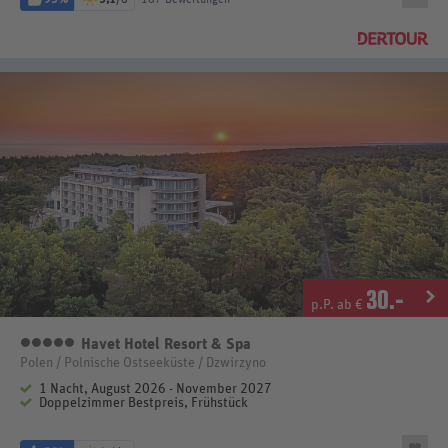
30
.-
p.P. ab €
Havet Hotel Resort & Spa
5 Sterne
Polen / Polnische Ostseeküste / Dzwirzyno
1 Nacht, August 2026 - November 2027
Doppelzimmer Bestpreis, Frühstück