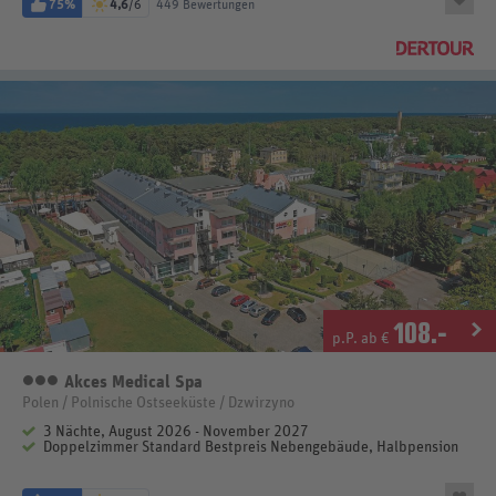
75%
4,6
/6
449 Bewertungen
108
.-
p.P. ab €
Akces Medical Spa
3 Sterne
Polen / Polnische Ostseeküste / Dzwirzyno
3 Nächte, August 2026 - November 2027
Doppelzimmer Standard Bestpreis Nebengebäude, Halbpension