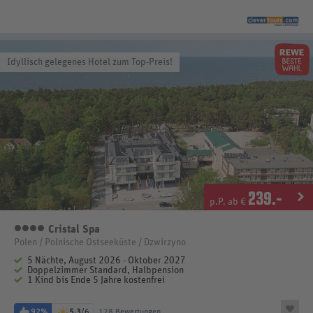
Idyllisch gelegenes Hotel zum Top-Preis!
239
.-
p.P. ab €
Cristal Spa
4 Sterne
Polen / Polnische Ostseeküste / Dzwirzyno
5 Nächte, August 2026 - Oktober 2027
Doppelzimmer Standard, Halbpension
1 Kind bis Ende 5 Jahre kostenfrei
92%
5,3
/6
128 Bewertungen