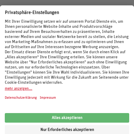
BEWERTUNGEN
SOCIAL MEDIA
REISEVERANSTALTER UND MARKEN
© 2026 REWE Reisen
Impressum
AGB
Cookie-Einstellungen
Datenschutz
Unsere Inhalte: Standards und Meldung
REWE Reisen
Kundenbewertung:
4,62
von
5
Sternen auf Grundlage von
6.106
Bewertungen