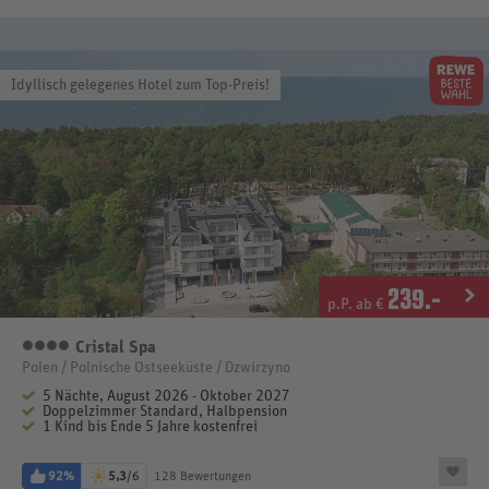
Idyllisch gelegenes Hotel zum Top-Preis!
239
.-
p.P. ab €
Cristal Spa
4 Sterne
Polen / Polnische Ostseeküste / Dzwirzyno
5 Nächte, August 2026 - Oktober 2027
Doppelzimmer Standard, Halbpension
1 Kind bis Ende 5 Jahre kostenfrei
92%
5,3
/6
128 Bewertungen