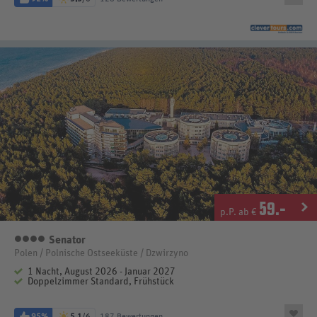
59
.-
p.P. ab €
Senator
4 Sterne
Polen / Polnische Ostseeküste / Dzwirzyno
1 Nacht, August 2026 - Januar 2027
Doppelzimmer Standard, Frühstück
95%
5,1
/6
187 Bewertungen