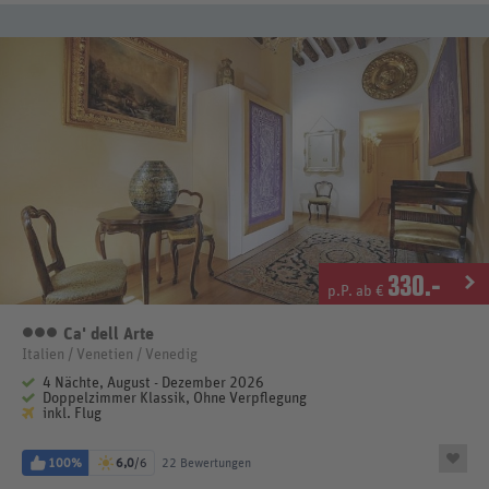
330
.-
p.P. ab €
Ca' dell Arte
3 Sterne
Italien / Venetien / Venedig
4 Nächte, August - Dezember 2026
Doppelzimmer Klassik, Ohne Verpflegung
inkl. Flug
100%
6,0
/6
22 Bewertungen