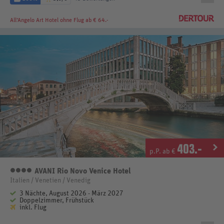
All’Angelo Art Hotel
ohne Flug ab € 64.-
403
.-
p.P. ab €
AVANI Rio Novo Venice Hotel
4 Sterne
Italien / Venetien / Venedig
3 Nächte, August 2026 - März 2027
Doppelzimmer, Frühstück
inkl. Flug