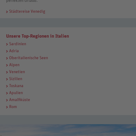
perfekten Urlaub.
Städtereise Venedig
Unsere Top-Regionen in Italien
Sardinien
Adria
Oberitalienische Seen
Alpen
Venetien
Sizilien
Toskana
Apulien
Amalfiküste
Rom