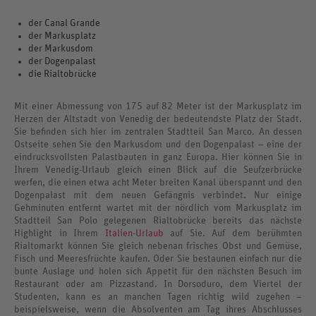
der Canal Grande
der Markusplatz
der Markusdom
der Dogenpalast
die Rialtobrücke
Mit einer Abmessung von 175 auf 82 Meter ist der Markusplatz im
Herzen der Altstadt von Venedig der bedeutendste Platz der Stadt.
Sie befinden sich hier im zentralen Stadtteil San Marco. An dessen
Ostseite sehen Sie den Markusdom und den Dogenpalast – eine der
eindrucksvollsten Palastbauten in ganz Europa. Hier können Sie in
Ihrem Venedig-Urlaub gleich einen Blick auf die Seufzerbrücke
werfen, die einen etwa acht Meter breiten Kanal überspannt und den
Dogenpalast mit dem neuen Gefängnis verbindet. Nur einige
Gehminuten entfernt wartet mit der nördlich vom Markusplatz im
Stadtteil San Polo gelegenen Rialtobrücke bereits das nächste
Highlight in Ihrem
Italien-Urlaub
auf Sie. Auf dem berühmten
Rialtomarkt können Sie gleich nebenan frisches Obst und Gemüse,
Fisch und Meeresfrüchte kaufen. Oder Sie bestaunen einfach nur die
bunte Auslage und holen sich Appetit für den nächsten Besuch im
Restaurant oder am Pizzastand. In Dorsoduro, dem Viertel der
Studenten, kann es an manchen Tagen richtig wild zugehen –
beispielsweise, wenn die Absolventen am Tag ihres Abschlusses