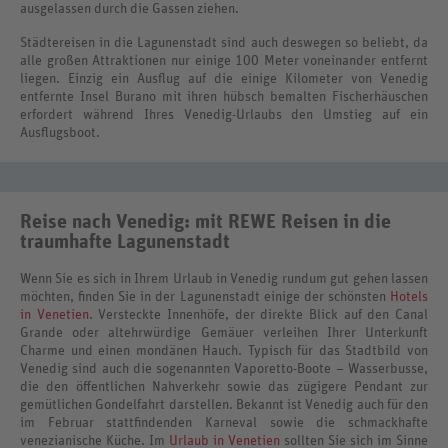
ausgelassen durch die Gassen ziehen.
Städtereisen in die Lagunenstadt sind auch deswegen so beliebt, da
alle großen Attraktionen nur einige 100 Meter voneinander entfernt
liegen. Einzig ein Ausflug auf die einige Kilometer von Venedig
entfernte Insel Burano mit ihren hübsch bemalten Fischerhäuschen
erfordert während Ihres Venedig-Urlaubs den Umstieg auf ein
Ausflugsboot.
Reise nach Venedig: mit REWE Reisen in die
traumhafte Lagunenstadt
Wenn Sie es sich in Ihrem Urlaub in Venedig rundum gut gehen lassen
möchten, finden Sie in der Lagunenstadt einige der schönsten
Hotels
in Venetien
. Versteckte Innenhöfe, der direkte Blick auf den Canal
Grande oder altehrwürdige Gemäuer verleihen Ihrer Unterkunft
Charme und einen mondänen Hauch. Typisch für das Stadtbild von
Venedig sind auch die sogenannten Vaporetto-Boote – Wasserbusse,
die den öffentlichen Nahverkehr sowie das zügigere Pendant zur
gemütlichen Gondelfahrt darstellen. Bekannt ist Venedig auch für den
im Februar stattfindenden Karneval sowie die schmackhafte
venezianische Küche. Im
Urlaub in Venetien
sollten Sie sich im Sinne