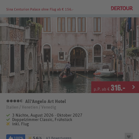
Sina Centurion Palace
ohne Flug ab € 156.-
316
.-
p.P. ab €
All’Angelo Art Hotel
4,5 Sterne
Italien / Venetien / Venedig
3 Nächte, August 2026 - Oktober 2027
Doppelzimmer Classic, Frühstück
inkl. Flug
100%
5,6
/6
43 Bewertungen