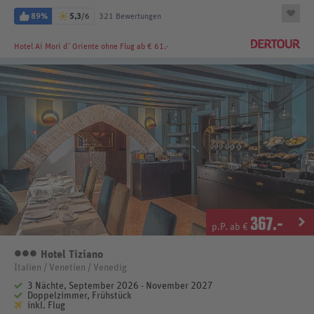
89%
5,3
/6
321 Bewertungen
Hotel Ai Mori d`Oriente
ohne Flug ab € 61.-
367
.-
p.P. ab €
Hotel Tiziano
3 Sterne
Italien / Venetien / Venedig
3 Nächte, September 2026 - November 2027
Doppelzimmer, Frühstück
inkl. Flug