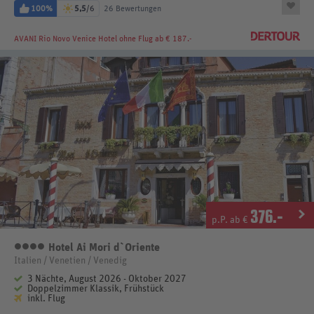
100%
5,5
/6
26 Bewertungen
AVANI Rio Novo Venice Hotel
ohne Flug ab € 187.-
376
.-
p.P. ab €
Hotel Ai Mori d`Oriente
4 Sterne
Italien / Venetien / Venedig
3 Nächte, August 2026 - Oktober 2027
Doppelzimmer Klassik, Frühstück
inkl. Flug