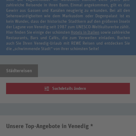
zahlreiche Reisende in ihren Bann. Einmal angekommen, gilt es das
Gewirr aus Gassen und Kanälen neugierig zu erkunden. Bei all den
Sehenswürdigkeiten wie dem Markusdom oder Dogenpalast ist es
kein Wunder, dass der historische Stadtkern auf den größeren Inseln
der Lagune von Venedig seit 1987 zum UNESCO-Weltkulturerbe zählt.
Hier finden Sie einige der schönsten
Hotels in Italien
sowie zahlreiche
Restaurants, Bars und Cafés, die zum Verweilen einladen. Buchen
auch Sie Ihren Venedig-Urlaub mit REWE Reisen und entdecken Sie
die „schwimmende Stadt“ von ihrer schönsten Seite!
Städtereisen
Suchdetails ändern
Unsere Top-Angebote in Venedig *