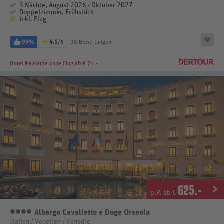
3 Nächte, August 2026 - Oktober 2027
Doppelzimmer, Frühstück
inkl. Flug
99%
4,5
/6
38 Bewertungen
Hotel Pausania
ohne Flug ab € 74.-
625
.-
p.P. ab €
Albergo Cavalletto e Doge Orseolo
4 Sterne
Italien / Venetien / Venedig