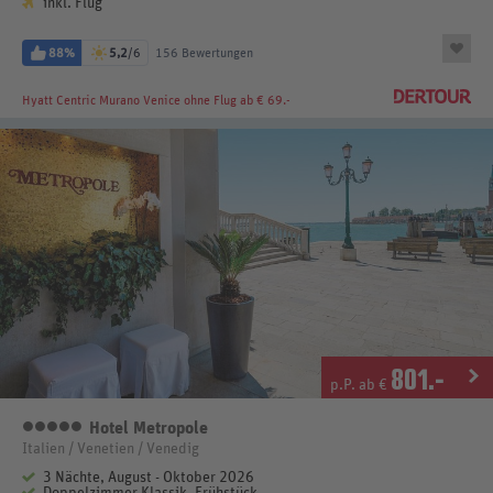
inkl. Flug
88%
5,2
/6
156 Bewertungen
Hyatt Centric Murano Venice
ohne Flug ab € 69.-
801
.-
p.P. ab €
Hotel Metropole
5 Sterne
Italien / Venetien / Venedig
3 Nächte, August - Oktober 2026
Doppelzimmer Klassik, Frühstück