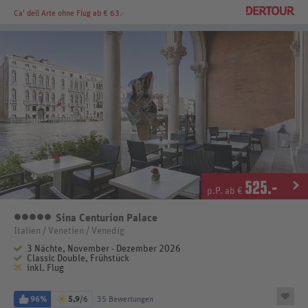
Ca' dell Arte
ohne Flug ab € 63.-
525
.-
p.P. ab €
Sina Centurion Palace
5 Sterne
Italien / Venetien / Venedig
3 Nächte, November - Dezember 2026
Classic Double, Frühstück
inkl. Flug
96%
5,9
/6
35 Bewertungen