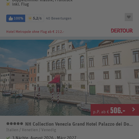
inkl. Flug
100%
5,2
/6
40 Bewertungen
Hotel Metropole
ohne Flug ab € 212.-
506
.-
p.P. ab €
NH Collection Venezia Grand Hotel Palazzo dei Dogi
5 Sterne
Italien / Venetien / Venedig
3 Nächte, August 2026 - März 2027