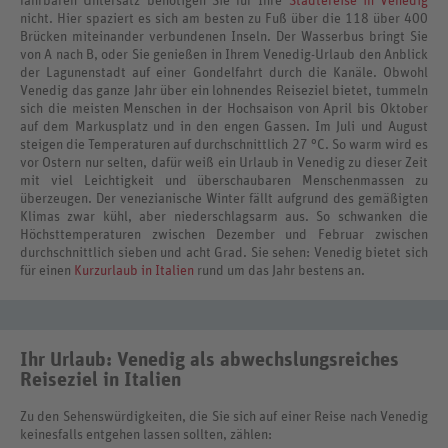
fahrbaren Untersatz benötigen Sie für Ihre
Städtereise in Venedig
nicht. Hier spaziert es sich am besten zu Fuß über die 118 über 400
Brücken miteinander verbundenen Inseln. Der Wasserbus bringt Sie
von A nach B, oder Sie genießen in Ihrem Venedig-Urlaub den Anblick
der Lagunenstadt auf einer Gondelfahrt durch die Kanäle. Obwohl
Venedig das ganze Jahr über ein lohnendes Reiseziel bietet, tummeln
sich die meisten Menschen in der Hochsaison von April bis Oktober
auf dem Markusplatz und in den engen Gassen. Im Juli und August
steigen die Temperaturen auf durchschnittlich 27 °C. So warm wird es
vor Ostern nur selten, dafür weiß ein Urlaub in Venedig zu dieser Zeit
mit viel Leichtigkeit und überschaubaren Menschenmassen zu
überzeugen. Der venezianische Winter fällt aufgrund des gemäßigten
Klimas zwar kühl, aber niederschlagsarm aus. So schwanken die
Höchsttemperaturen zwischen Dezember und Februar zwischen
durchschnittlich sieben und acht Grad. Sie sehen: Venedig bietet sich
für einen
Kurzurlaub in Italien
rund um das Jahr bestens an.
Ihr Urlaub: Venedig als abwechslungsreiches
Reiseziel in Italien
Zu den Sehenswürdigkeiten, die Sie sich auf einer Reise nach Venedig
keinesfalls entgehen lassen sollten, zählen: