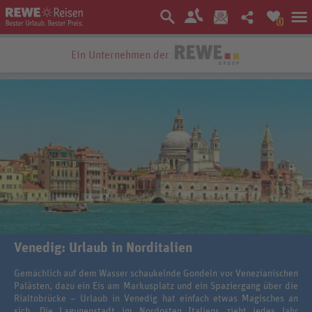
0
Ein Unternehmen der
Venedig: Urlaub in Norditalien
Gemächlich auf dem Wasser schaukelnde Gondeln vor Venezianischen
Palästen, dazu ein Eis am Markusplatz und ein Spaziergang über die
Rialtobrücke – Urlaub in Venedig hat einfach etwas Magisches an
sich. Die Lagunenstadt im Nordosten Italiens zieht jedes Jahr