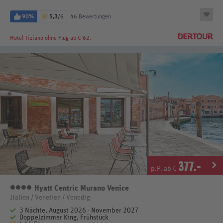
90%
5,3
/6
46 Bewertungen
Hotel Tiziano
ohne Flug ab € 62.-
377
.-
p.P. ab €
Hyatt Centric Murano Venice
4 Sterne
Italien / Venetien / Venedig
3 Nächte, August 2026 - November 2027
Doppelzimmer King, Frühstück