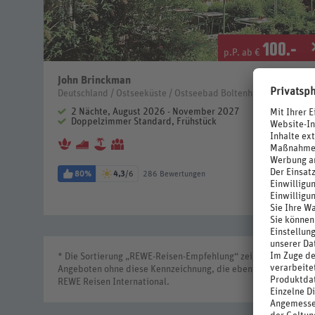
100
.-
p.P. ab €
John Brinckman
Deutschland / Ostseeküste / Ostseebad Boltenhagen
2 Nächte, August 2026 - November 2027
Doppelzimmer Standard, Frühstück
80%
4,3
/6
286 Bewertungen
* Die Sortierung „REWE-Reisen-Empfehlung“ zeigt zuerst Ange
Angeboten ohne diese Kennzeichnung, die ebenfalls absteigen
REWE Reisen International.