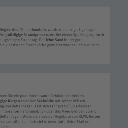
eginn des 19. Jahrhunderts wurde die einzigartige Lage
 die großzügige Strandpromenade
. Bei einem Spaziergang durch
 ausgiebigen Strandtag. Der
feine Sand
bietet gute
die klassischen Strandkörbe gemietet werden und auch eine
nnen Sie ein paar interessante Gebäude entdecken.
ügige
Kurgarten an der Seebrücke
mit seinen hübsch
g von Boltenhagen lässt sich sehr gut zu Fuß erkunden.
ein imposanter Panoramablick über das Meer und den Strand
in Boltenhagen. Wenn Sie eines der Angebote von REWE Reisen
veranstalter zum Beispiel in einer Gute-Reise-Mail mit
tschein.