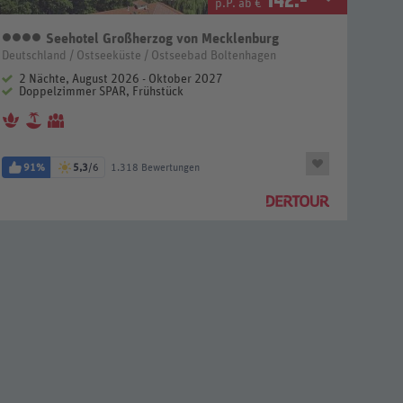
p.P. ab €
Seehotel Großherzog von Mecklenburg
4 Sterne
Deutschland / Ostseeküste / Ostseebad Boltenhagen
2 Nächte, August 2026 - Oktober 2027
Doppelzimmer SPAR, Frühstück
91%
5,3
/6
1.318 Bewertungen