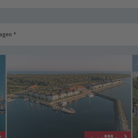
agen *
111
.-