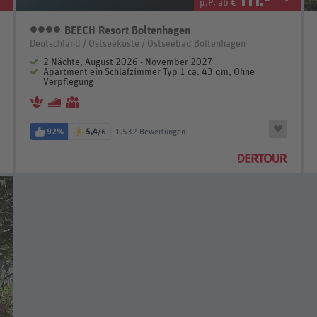
p.P. ab €
BEECH Resort Boltenhagen
4 Sterne
Deutschland / Ostseeküste / Ostseebad Boltenhagen
2 Nächte, August 2026 - November 2027
Apartment ein Schlafzimmer Typ 1 ca. 43 qm, Ohne
Verpflegung
92%
5,4
/6
1.532 Bewertungen