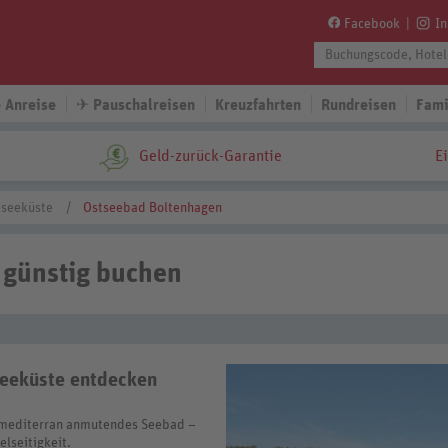
Facebook
I
 Anreise
✈
Pauschalreisen
Kreuzfahrten
Rundreisen
Fami
Geld-zurück-Garantie
E
tseeküste
Ostseebad Boltenhagen
 günstig buchen
seeküste entdecken
 mediterran anmutendes Seebad –
elseitigkeit.