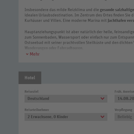
Insbesondere das milde Reizklima und die
gesunde salzhaltige
idealen Urlaubsdestination. Im Zentrum des Ortes finden Sie da
Kurhäuser und Villen. Eine moderne Marina mit
Jachthafen ver
Hauptanziehungspunkt ist aber natürlich der helle, feinsandi
zum Sonnenbaden, Wassersport oder einfach nur zum Entspanne
Ostseebad mit seiner prachtvollen Steilküste und den dichte
Wanderungen oder Fahrradtouren
.
Mehr
REWE Reisen führt Sie zu den schönsten Ecken von Boltenhagen.
die YachtWelt Weiße Wiek und die Steilküste mit ihrem Panor
ein Hotel oder eine günstige Ferienwohnung buchen, sodass e
Hotel
Reiseziel
Früh. Anreis
Deutschland
14.08.2
Reiseteilnehmer
Verpflegung
2 Erwachsene
,
0 Kinder
Beliebig