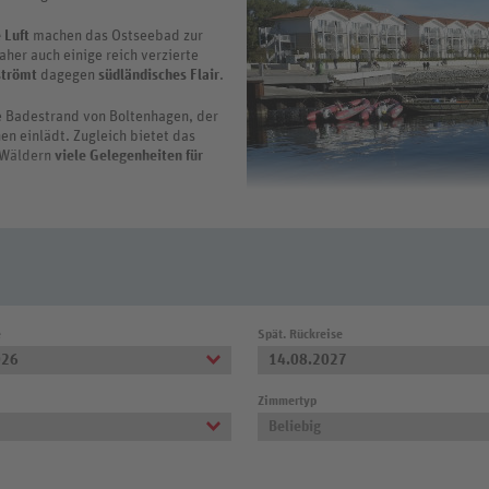
 Luft
machen das Ostseebad zur
her auch einige reich verzierte
strömt
dagegen
südländisches Flair
.
ge Badestrand von Boltenhagen, der
n einlädt. Zugleich bietet das
n Wäldern
viele Gelegenheiten für
 Erleben Sie die lange Seebrücke,
amablick über die
Mecklenburger Bucht.
Über REWE Reisen können Sie bequ
inem erholsamen Urlaub in Boltenhagen nichts mehr im Weg steht.
e
Spät. Rückreise
026
14.08.2027
Zimmertyp
Beliebig