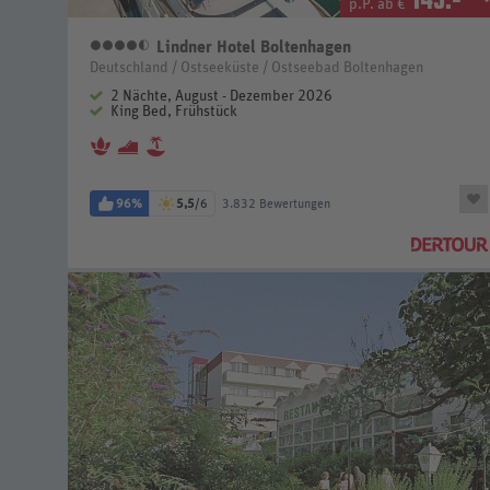
p.P. ab €
Lindner Hotel Boltenhagen
4,5 Sterne
Deutschland / Ostseeküste / Ostseebad Boltenhagen
2 Nächte, August - Dezember 2026
King Bed, Frühstück
96%
5,5
/6
3.832 Bewertungen