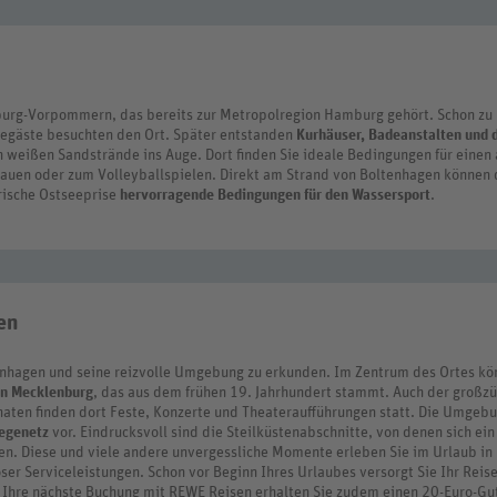
rg-Vorpommern, das bereits zur Metropolregion Hamburg gehört. Schon zu B
degäste besuchten den Ort. Später entstanden
Kurhäuser, Badeanstalten und
n weißen Sandstrände ins Auge. Dort finden Sie ideale Bedingungen für einen
uen oder zum Volleyballspielen. Direkt am Strand von Boltenhagen können 
frische Ostseeprise
hervorragende Bedingungen für den Wassersport
.
en
tenhagen und seine reizvolle Umgebung zu erkunden. Im Zentrum des Ortes kö
on Mecklenburg
, das aus dem frühen 19. Jahrhundert stammt. Auch der großz
ten finden dort Feste, Konzerte und Theateraufführungen statt. Die Umgebun
egenetz
vor. Eindrucksvoll sind die Steilküstenabschnitte, von denen sich 
cken. Diese und viele andere unvergessliche Momente erleben Sie im Urlaub 
er Serviceleistungen. Schon vor Beginn Ihres Urlaubes versorgt Sie Ihr Reise
 Ihre nächste Buchung mit REWE Reisen erhalten Sie zudem einen 20-Euro-Gu