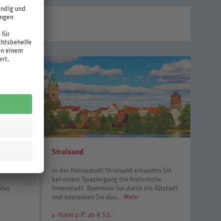
Stralsund
In der Hansestadt Stralsund erkunden Sie
bei einem Spaziergang die historische
 das
Innenstadt. Bummeln Sie durch die Altstadt
und bestaunen Sie das...
Mehr
Hotel
p.P. ab € 52.-