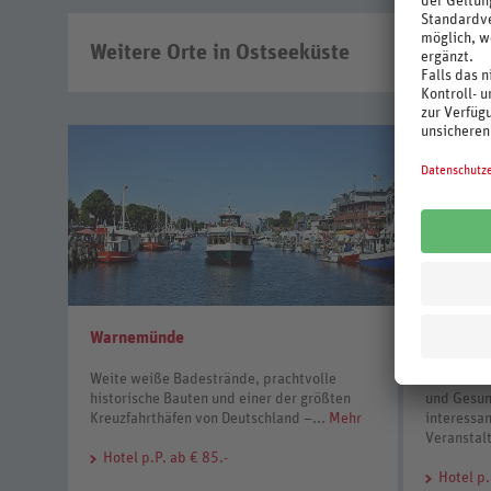
Weitere Orte in Ostseeküste
Warnemünde
Ostseeba
Weite weiße Badestrände, prachtvolle
Weiße Bad
historische Bauten und einer der größten
und Gesun
Kreuzfahrthäfen von Deutschland –...
Mehr
interessan
Veranstal
Hotel
p.P. ab € 85.-
Hotel
p.