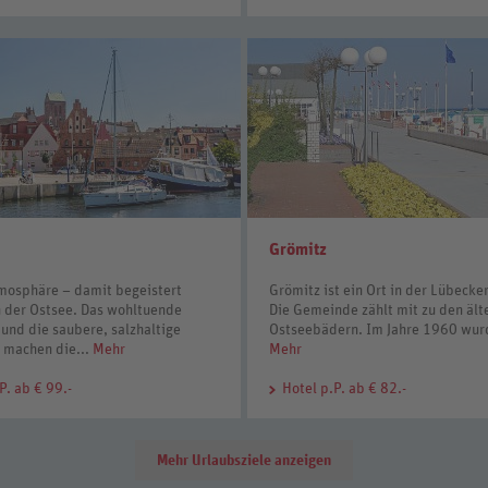
Grömitz
osphäre – damit begeistert
Grömitz ist ein Ort in der Lübecke
 der Ostsee. Das wohltuende
Die Gemeinde zählt mit zu den ält
und die saubere, salzhaltige
Ostseebädern. Im Jahre 1960 wurde
t machen die...
Mehr
Mehr
P. ab € 99.-
Hotel
p.P. ab € 82.-
Mehr Urlaubsziele anzeigen