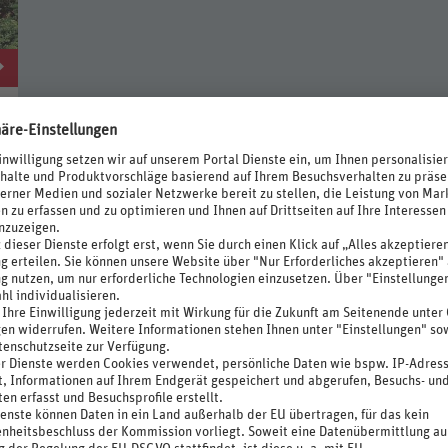
bote mit der Kennzeichnung „REWE Beste Wahl“, die absteigend nach der Bewe
d nach der Bewertung sortiert sind. Die Kennzeichnung „REWE Beste Wahl“ be