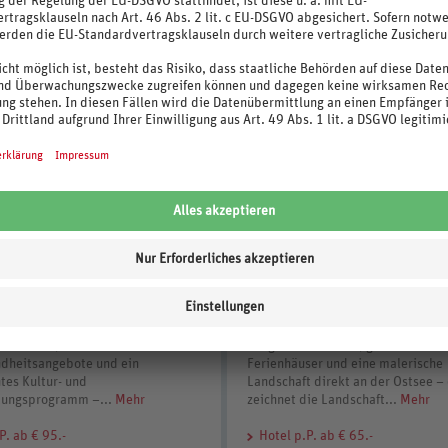
d Kühlungsborn
Damp
estrände, zahlreiche Wellness-
Lange Sandstrände, gemütliche
dheitsangebote und ein
Ferienhäuser und eine malerische
tes Kultur- und
Landschaft direkt an der Ostsee –
tungsprogramm –...
Mehr
zeichnet die Landschaft...
Mehr
P. ab € 95.-
Hotel
p.P. ab € 65.-