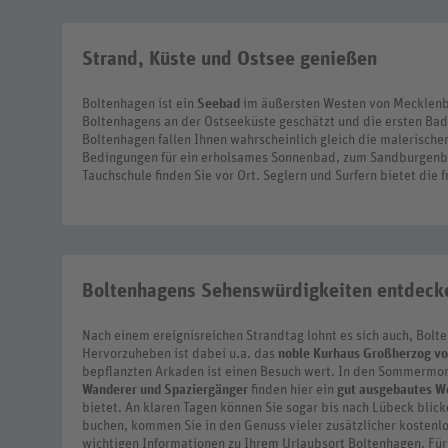
Strand, Küste und Ostsee genießen
Boltenhagen ist ein
Seebad
im äußersten Westen von Mecklenbu
Boltenhagens an der Ostseeküste geschätzt und die ersten Ba
Boltenhagen fallen Ihnen wahrscheinlich gleich die malerische
Bedingungen für ein erholsames Sonnenbad, zum Sandburgenba
Tauchschule finden Sie vor Ort. Seglern und Surfern bietet die 
Boltenhagens Sehenswürdigkeiten entdeck
Nach einem ereignisreichen Strandtag lohnt es sich auch, Bol
Hervorzuheben ist dabei u.a. das
noble Kurhaus Großherzog v
bepflanzten Arkaden ist einen Besuch wert. In den Sommermona
Wanderer und Spaziergänger
finden hier ein
gut ausgebautes W
bietet. An klaren Tagen können Sie sogar bis nach Lübeck bli
buchen, kommen Sie in den Genuss vieler zusätzlicher kostenlos
wichtigen Informationen zu Ihrem Urlaubsort Boltenhagen. Für