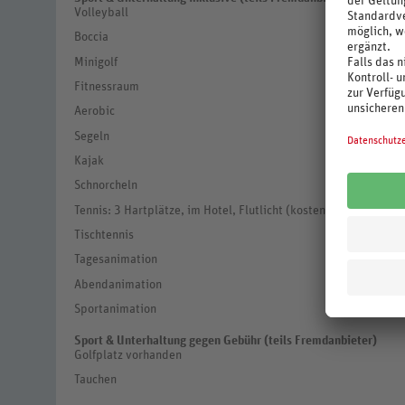
Volleyball
Boccia
Minigolf
Fitnessraum
Aerobic
Segeln
Kajak
Schnorcheln
Tennis: 3 Hartplätze, im Hotel, Flutlicht (kostenpflichtig)
Tischtennis
Tagesanimation
Abendanimation
Sportanimation
Sport & Unterhaltung gegen Gebühr (teils Fremdanbieter)
Golfplatz vorhanden
Tauchen