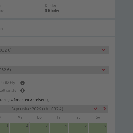
e
Kinder
ene
0 Kinder
en
1032 €)
032 €)
 Rail&Fly
teltransfer
Ihren gewünschten Anreisetag.
September 2026 (ab 1032 €)
 (Zimmercodierung DG2)
i
Mi
Do
Fr
Sa
So
1
2
3
4
5
6