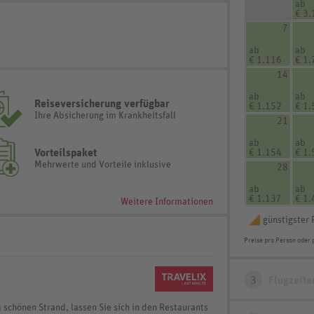
ab
€ 3.
7
ab
ab
€ 1.116
€ 1.
14
ab
ab
Reiseversicherung verfügbar
€ 1.152
€ 1.
Ihre Absicherung im Krankheitsfall
21
ab
ab
Vorteilspaket
€ 1.154
€ 1.
Mehrwerte und Vorteile inklusive
28
ab
ab
€ 1.137
€ 1.
Weitere Informationen
günstigster 
Preise pro Person oder 
3
Flugzeite
schönen Strand, lassen Sie sich in den Restaurants