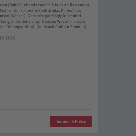
essen (Buffet), Abendessen im à-la-carte-Restaurant
Mahlzeiten kostenfrei (Softdrinks, Kaffee/Tee,
tuosen, Wasser), Getränke ganztägig kostenfrei
s, Longdrinks, lokale Spirituosen, Wasser), Snacks
igen Öffnungszeiten), (im Beach-Club 24 Stunden)
.10.2026.
Termine & Preise