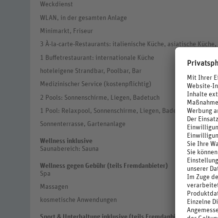
Weckdienst
WLAN, in der gesamten Anlage
Minimarkt, Friseur
3 À-la-carte-Restaurants: italienische Küche, asiatische Küche
1 Buffetrestaurant: internationale Küche
hoteleigene Strandbar, Poolbar, Bar
Medizinischer Service (kostenpflichtig)
2 Pools: Sonnenschirme, Liegen, Badetuch
1 Pool: Relaxpool, Sonnenschirme, Liegen, Badetuch
Sonnenterrasse, Gartenanlage
Wellness inklusive
Saunabereich: Sauna
Wellness gegen Gebühr (teils Fremdanbieter)
Spa
Massagen
kosmetische Anwendungen
Sport & Unterhaltung inklusive (teils Fremdanbieter)