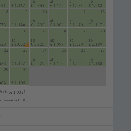
ab
ab
ab
ab
ab
151
€ 1.167
€ 1.343
€ 1.122
€ 1.154
€ 1.088
8
9
10
11
12
13
ab
ab
ab
ab
ab
778
€ 1.144
€ 1.295
€ 1.086
€ 1.140
€ 1.117
15
16
17
18
19
20
ab
ab
ab
ab
ab
528
€ 1.032
€ 1.225
€ 1.097
€ 1.120
€ 1.199
22
23
24
25
26
27
ab
ab
ab
ab
ab
528
€ 1.137
€ 1.225
€ 1.170
€ 1.153
€ 1.188
29
30
ab
404
€ 1.106
Preis (
)
€ 1.032
pro Wohneinheit (p.W.).
n