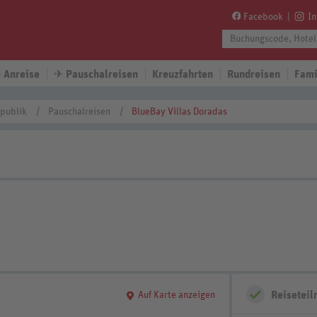
Facebook
I
 Anreise
✈
Pauschalreisen
Kreuzfahrten
Rundreisen
Fami
publik
Pauschalreisen
BlueBay Villas Doradas
Reisetei
Auf Karte anzeigen