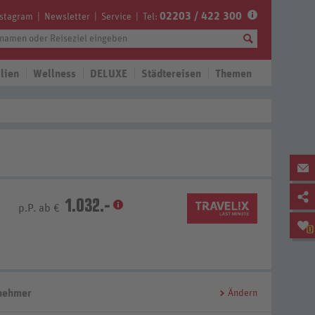
02203 / 422 300
nstagram
Newsletter
Service
Tel:
lien
Wellness
DELUXE
Städtereisen
Themen
1.032.-
p.P. ab €
0
lnehmer
Ändern