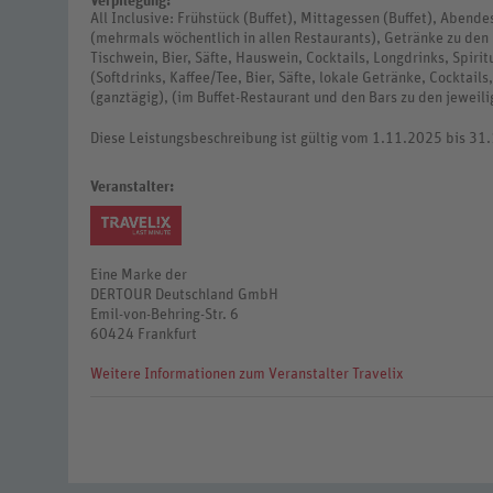
Verpflegung:
All Inclusive: Frühstück (Buffet), Mittagessen (Buffet), Abend
(mehrmals wöchentlich in allen Restaurants), Getränke zu den 
Tischwein, Bier, Säfte, Hauswein, Cocktails, Longdrinks, Spiri
(Softdrinks, Kaffee/Tee, Bier, Säfte, lokale Getränke, Cocktail
(ganztägig), (im Buffet-Restaurant und den Bars zu den jeweil
Diese Leistungsbeschreibung ist gültig vom 1.11.2025 bis 31
Veranstalter:
Eine Marke der
DERTOUR Deutschland GmbH
Emil-von-Behring-Str. 6
60424 Frankfurt
Weitere Informationen zum Veranstalter Travelix