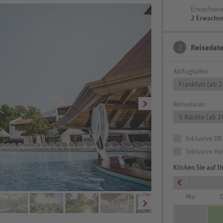
Erwachsen
2 Erwachs
2
Reisedat
Abflughafen
Frankfurt (ab 
Reisedauer
5 Nächte (ab 1
Inklusive DB
Inklusive Ho
Klicken Sie auf 
Wohnbeispiel Standard
Mo
D