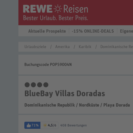
Aktuelle Prospekte
-15% ONLINE-DEALS
Eigene
Urlaubsziele
Amerika
Karibik
Dominikanische Re
Buchungscode POP59004N
4 Sterne
BlueBay Villas Doradas
Dominikanische Republik
/
Nordküste
/
Playa Dorada
71%
4,5
/6
408 Bewertungen