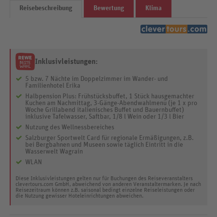
Reisebeschreibung
Bewertung
Klima
Inklusivleistungen:
5 bzw. 7 Nächte im Doppelzimmer im Wander- und
Familienhotel Erika
Halbpension Plus: Frühstücksbuffet, 1 Stück hausgemachter
Kuchen am Nachmittag, 3-Gänge-Abendwahlmenü (je 1 x pro
Woche Grillabend italienisches Buffet und Bauernbuffet)
inklusive Tafelwasser, Saftbar, 1/8 l Wein oder 1/3 l Bier
Nutzung des Wellnessbereiches
Salzburger Sportwelt Card für regionale Ermäßigungen, z.B.
bei Bergbahnen und Museen sowie täglich Eintritt in die
Wasserwelt Wagrain
WLAN
Diese Inklusivleistungen gelten nur für Buchungen des Reiseveranstalters
clevertours.com GmbH, abweichend von anderen Veranstaltermarken. Je nach
Reisezeitraum können z.B. saisonal bedingt einzelne Reiseleistungen oder
die Nutzung gewisser Hoteleinrichtungen abweichen.