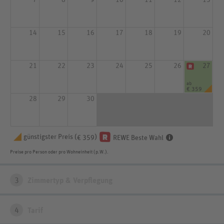
14
15
16
17
18
19
20
21
22
23
24
25
26
27
ab
€ 359
28
29
30
günstigster Preis (
)
€ 359
REWE Beste Wahl
Preise pro Person oder pro Wohneinheit (p.W.).
3
Zimmertyp & Verpflegung
4
Tarif