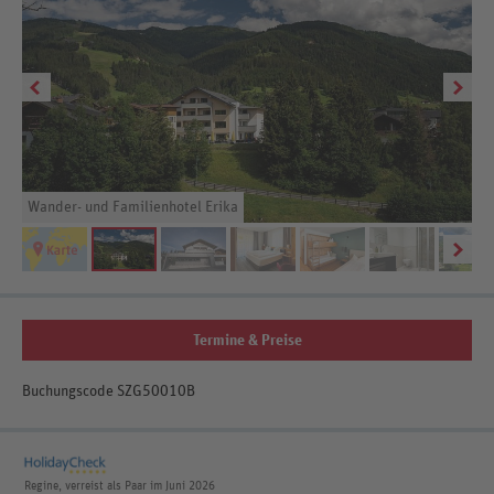
Wander- und Familienhotel Erika
Wa
Termine & Preise
Buchungscode SZG50010B
Regine, verreist als Paar im Juni 2026