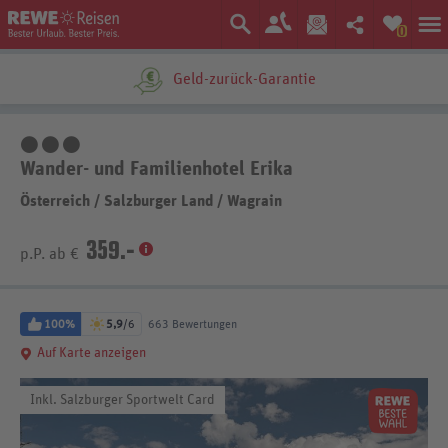
0
Geld-zurück-Garantie
3 Sterne
Wander- und Familienhotel Erika
Österreich
/
Salzburger Land
/
Wagrain
359.-
p.P. ab €
100%
5,9
/6
663 Bewertungen
Auf Karte anzeigen
Inkl. Salzburger Sportwelt Card