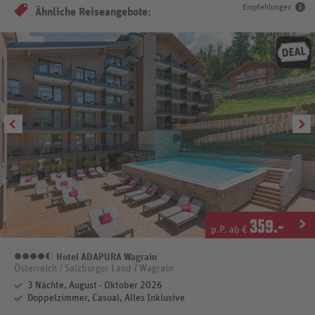
Empfehlungen
Ähnliche Reiseangebote:
359
.-
p.P. ab €
Hotel ADAPURA Wagrain
4,5 Sterne
Österreich / Salzburger Land / Wagrain
3 Nächte, August - Oktober 2026
Doppelzimmer, Casual, Alles Inklusive