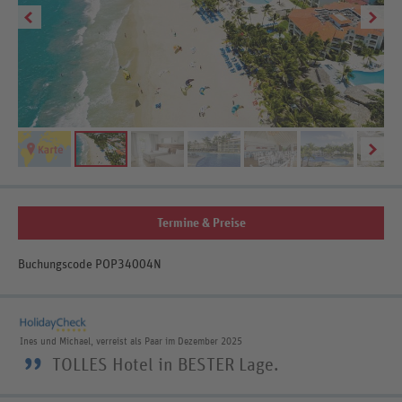
Be
Termine & Preise
Buchungscode POP34004N
Ines und Michael, verreist als Paar im Dezember 2025
”
TOLLES Hotel in BESTER Lage.