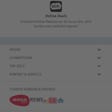
Online-Deals
Exklusive Online-Rabatte nur für kurze Zeit. Jetzt
buchen und zusätzlich sparen!
REISEN
Eigene Anreise
SCHNÄPPCHEN
Pauschalreisen
Aktuelle Reiseangebote
Städtereisen
TOP-ZIELE
Reiseangebote der Woche
Rundreisen
Urlaub in Deutschland
Online-Deals
KONTAKT & SERVICES
Kreuzfahrten
Urlaub in Österreich
Kurzurlaub bis € 150.-
FAQ
Familienurlaub
Urlaub in Italien
Pauschalreisen bis € 500.-
Servicebereich
Wellnessurlaub
✈
Urlaub in Spanien
STARKER VERBUND & PARTNER
Reisemagazin
Kontaktformular
✈
Urlaub in Bulgarien
% Satte Rabatte
♥ Merkliste
✈
Urlaub in Griechenland
Newsletter
✈
Urlaub in der Karibik
Push-Benachrichtigungen