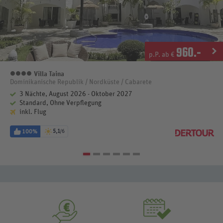
960
.-
p.P. ab €
Villa Taina
4 Sterne
Dominikanische Republik / Nordküste / Cabarete
3 Nächte, August 2026 - Oktober 2027
Standard, Ohne Verpflegung
inkl. Flug
100%
5,1
/6