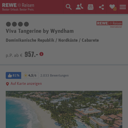
0
4 Sterne
Viva Tangerine by Wyndham
Dominikanische Republik
/
Nordküste
/
Cabarete
957.-
p.P. ab €
81%
4,5
/6
2.033 Bewertungen
Auf Karte anzeigen