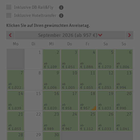
Inklusive DB Rail&Fly
Inklusive Hoteltransfer
Klicken Sie auf Ihren gewünschten Anreisetag.
September 2026 (ab 957 €)
Mo
Di
Mi
Do
Fr
Sa
So
1
2
3
4
5
6
ab
ab
ab
ab
ab
€ 1.109
€ 1.051
€ 1.088
€ 1.270
€ 1.006
7
8
9
10
11
12
13
ab
ab
ab
ab
ab
ab
€ 1.022
€ 1.006
€ 1.005
€ 1.055
€ 1.033
€ 994
14
15
16
17
18
19
20
ab
ab
ab
ab
ab
ab
€ 1.039
€ 1.020
€ 958
€ 957
€ 1.033
€ 990
21
22
23
24
25
26
27
ab
ab
ab
ab
ab
ab
€ 1.055
€ 989
€ 967
€ 1.112
€ 1.033
€ 1.041
28
29
30