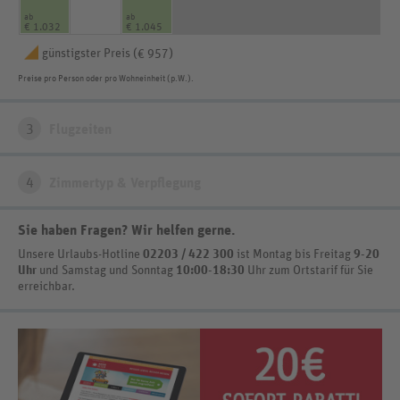
ab
ab
€ 1.032
€ 1.045
günstigster Preis (
)
€ 957
Preise pro Person oder pro Wohneinheit (p.W.).
3
Flugzeiten
4
Zimmertyp & Verpflegung
Sie haben Fragen? Wir helfen gerne
.
Unsere Urlaubs-Hotline
02203 / 422 300
ist
Montag bis Freitag
9-20
Uhr
und Samstag und Sonntag
10:00-18:30
Uhr zum Ortstarif
für Sie
erreichbar.