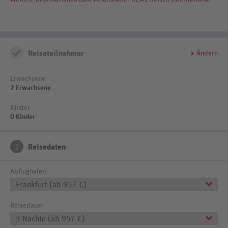
Reiseteilnehmer
Ändern
Erwachsene
2 Erwachsene
Kinder
0 Kinder
2
Reisedaten
Abflughafen
Frankfurt (ab 957 €)
Reisedauer
3 Nächte (ab 957 €)