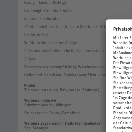
Garage (kostenpflichtig)
Lademöglichkeit für E-Autos
modern, komfortabel
24 Stunden-Rezeption (früheste Check-in Zeit 15 Uhr, späteste
Lobby, Aufzug
WLAN, in der gesamten Anlage
2 Restaurants: italienische Küche, internationale Küche, regio
2 Bars
Roomservice (kostenpflichtig), Wäscheservice (kostenpflichtig
Hallenbad: beheizbar, Badekappenpflicht, eine Stunde Nutzung
Kinder
Zimmerausstattung: Babybett (auf Anfrage)
Wellness inklusive
Schwimmbereich, Whirlpool
Saunabereich: Sauna, Dampfbad
Wellness gegen Gebühr (teils Fremdanbieter)
Spa: Satsanga