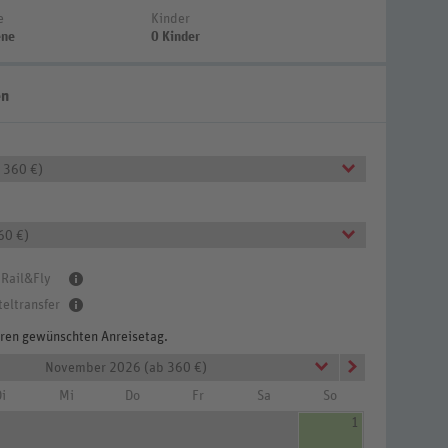
e
Kinder
ene
0 Kinder
en
 360 €)
60 €)
 Rail&Fly
teltransfer
Ihren gewünschten Anreisetag.
November 2026 (ab 360 €)
immer (Zimmercodierung DB1)
i
Mi
Do
Fr
Sa
So
1