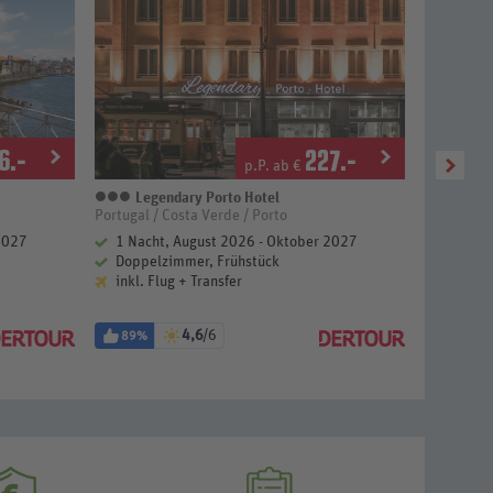
6
.-
227
.-
p.P. ab €
Legendary Porto Hotel
Star
3 Sterne
3 St
Portugal / Costa Verde / Porto
Portugal /
2027
1 Nacht, August 2026 - Oktober 2027
1 Nach
Doppelzimmer, Frühstück
Doppel
inkl. Flug + Transfer
inkl. F
4,6
/6
89%
98%