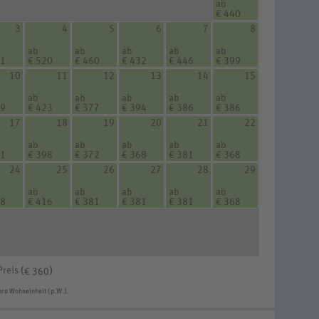
ab
€ 440
3
4
5
6
7
8
ab
ab
ab
ab
ab
11
€ 520
€ 460
€ 432
€ 446
€ 399
10
11
12
13
14
15
ab
ab
ab
ab
ab
99
€ 423
€ 377
€ 394
€ 386
€ 386
17
18
19
20
21
22
ab
ab
ab
ab
ab
81
€ 398
€ 372
€ 368
€ 381
€ 368
24
25
26
27
28
29
ab
ab
ab
ab
ab
98
€ 416
€ 381
€ 381
€ 381
€ 368
Preis (
)
€ 360
pro Wohneinheit (p.W.).