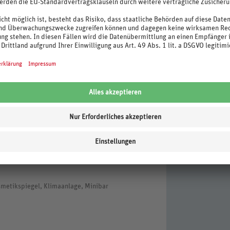
achts- und Silvesterdinner)
F pro Person (ab 13 Jahre) pro Tag bei max. 7
April 2024). Änderungen vorbehalten.
metikspiegel, Klimaanlage, Minibar