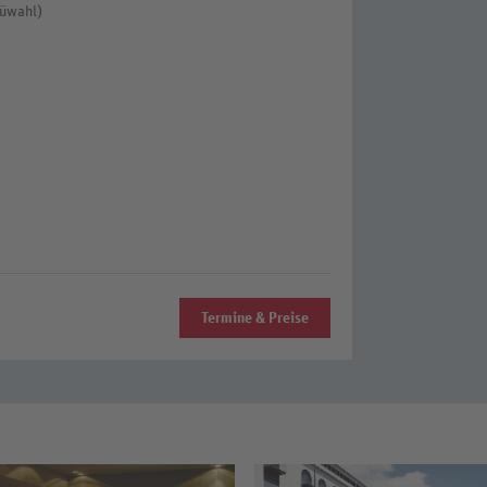
nüwahl)
Termine & Preise