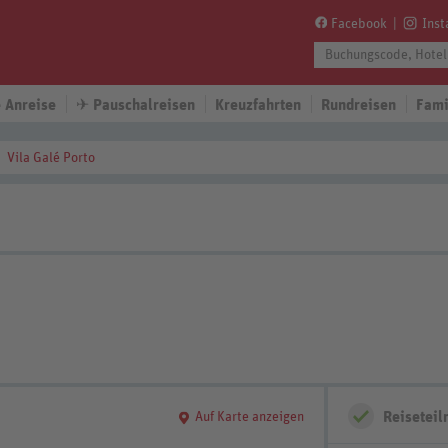
Facebook
Ins
 Anreise
✈
Pauschalreisen
Kreuzfahrten
Rundreisen
Fami
Vila Galé Porto
Reisetei
Auf Karte anzeigen