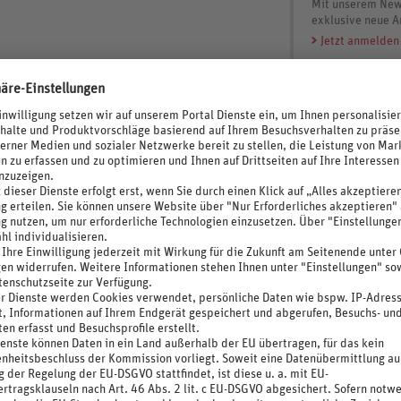
Mit unserem News
exklusive neue A
Jetzt anmelden
 Check-out Zeit 12 Uhr)
nale Küche
)
 pro Tag, Reservierung erforderlich