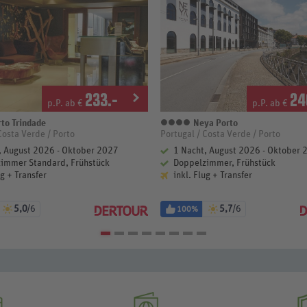
233
.-
24
p.P. ab €
p.P. ab €
to Trindade
Neya Porto
terne
4 Sterne
Costa Verde / Porto
Portugal / Costa Verde / Porto
, August 2026 - Oktober 2027
1 Nacht, August 2026 - Oktober 
immer Standard, Frühstück
Doppelzimmer, Frühstück
ug + Transfer
inkl. Flug + Transfer
5,0
/6
5,7
/6
100%