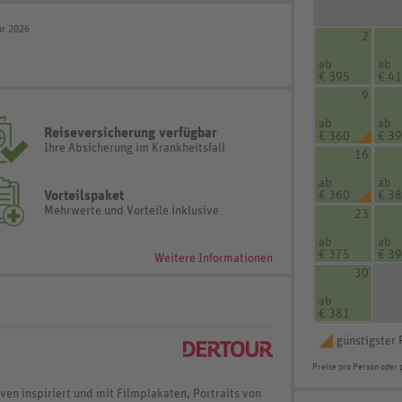
uar 2026
2
ab
ab
€ 395
€ 4
9
ab
ab
Reiseversicherung verfügbar
€ 360
€ 3
Ihre Absicherung im Krankheitsfall
16
ab
ab
Vorteilspaket
€ 360
€ 3
Mehrwerte und Vorteile inklusive
23
ab
ab
€ 375
€ 3
Weitere Informationen
30
ab
€ 381
günstigster 
Preise pro Person oder 
iven inspiriert und mit Filmplakaten, Portraits von