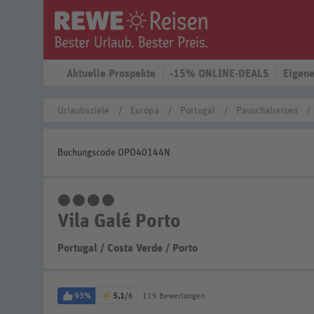
Aktuelle Prospekte
-15% ONLINE-DEALS
Eigene
Urlaubsziele
Europa
Portugal
Pauschalreisen
Buchungscode OPO40144N
4 Sterne
Vila Galé Porto
Portugal
/
Costa Verde
/
Porto
93%
5,1
/6
119 Bewertungen