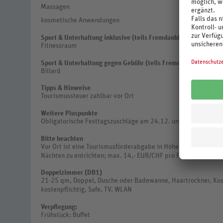
Massagen
kosmetische Anwendungen
Sport & Unterhaltung inklusive (teils Fremdanbieter)
Fitnessraum
Sport & Unterhaltung gegen Gebühr (teils Fremdanbieter)
Billard
Tipps & Hinweise
Tourismussteuer zahlbar vor Ort
Weitere Pluspunkte
Obligatorische Festtagszuschläge am 24.12. und 31.12. (Weihn
Bitte beachten
Vor Ort ist eine Tourismusförderabgabe in Höhe von 3,- EUR/CH
Nächten zu entrichten; max. 14,- EUR/CHF pro Person (Stand: 
Doppelzimmer (DB1)
21-25 qm, Doppel, Dusche oder Badewanne, Haartrockner, Kos
kostenpflichtig, Safe, TV, WLAN
Verpflegung:
Frühstück: Buffet