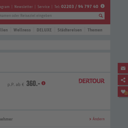
02203 / 94 797 40
tagram
Newsletter
Service
Tel:
lien
Wellness
DELUXE
Städtereisen
Themen
360.-
p.P. ab €
0
lnehmer
Ändern