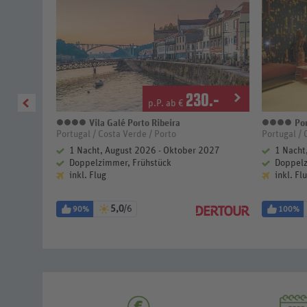
5
.-
230
.-
p.P. ab €
Vila Galé Porto Ribeira
Por
4 Sterne
4 S
Portugal / Costa Verde / Porto
Portugal / 
2027
1 Nacht, August 2026 - Oktober 2027
1 Nacht
Doppelzimmer, Frühstück
Doppelz
inkl. Flug
inkl. Fl
5,0
/6
90%
100%