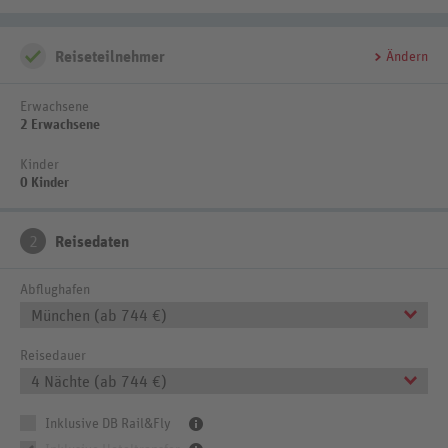
Reiseteilnehmer
Ändern
Erwachsene
2 Erwachsene
Kinder
0 Kinder
2
Reisedaten
Abflughafen
München (ab 744 €)
Reisedauer
4 Nächte (ab 744 €)
Inklusive DB Rail&Fly