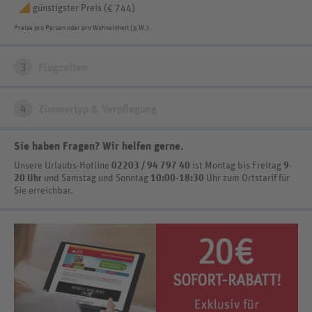
günstigster Preis (
)
€ 744
Preise pro Person oder pro Wohneinheit (p.W.).
3
Flugzeiten
4
Zimmertyp & Verpflegung
Sie haben Fragen? Wir helfen gerne
.
Unsere Urlaubs-Hotline
02203 / 94 797 40
ist
Montag bis Freitag
9-
20 Uhr
und Samstag und Sonntag
10:00-18:30
Uhr zum Ortstarif
für
Sie erreichbar.