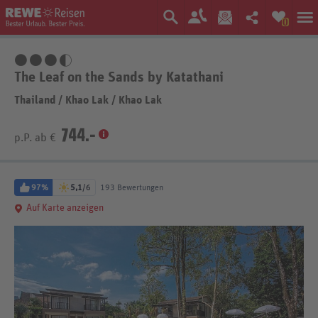
0
3,5 Sterne
The Leaf on the Sands by Katathani
Thailand
/
Khao Lak
/
Khao Lak
744.-
p.P. ab €
97%
5,1
/6
193 Bewertungen
Auf Karte anzeigen