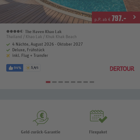
797
.-
p.P. ab €
The Haven Khao Lak
4,5 Sterne
Thailand / Khao Lak / Khuk Khak Beach
4 Nächte, August 2026 - Oktober 2027
Deluxe, Frühstück
inkl. Flug + Transfer
94%
5,4
/6
Geld-zurück-Garantie
Flexpaket