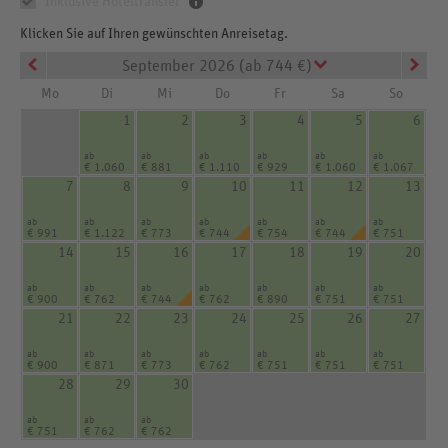
Inklusive Hoteltransfer
Klicken Sie auf Ihren gewünschten Anreisetag.
September 2026 (ab 744 €)
Mo
Di
Mi
Do
Fr
Sa
So
1
2
3
4
5
6
ab
ab
ab
ab
ab
ab
€ 1.060
€ 881
€ 1.110
€ 929
€ 1.060
€ 1.067
7
8
9
10
11
12
13
ab
ab
ab
ab
ab
ab
ab
€ 991
€ 1.122
€ 773
€ 744
€ 754
€ 744
€ 751
14
15
16
17
18
19
20
ab
ab
ab
ab
ab
ab
ab
€ 900
€ 762
€ 744
€ 762
€ 890
€ 751
€ 751
21
22
23
24
25
26
27
ab
ab
ab
ab
ab
ab
ab
€ 900
€ 871
€ 773
€ 762
€ 751
€ 751
€ 751
28
29
30
ab
ab
ab
€ 751
€ 762
€ 762