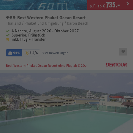
735
.-
p.P. ab €
Best Western Phuket Ocean Resort
3 Sterne
Thailand / Phuket und Umgebung / Karon Beach
4 Nächte, August 2026 - Oktober 2027
Superior, Frühstück
inkl. Flug + Transfer
94%
5,4
/6
339 Bewertungen
Best Western Phuket Ocean Resort
ohne Flug ab € 20.-