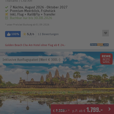
Thailand / Cha-Am
7 Nächte, August 2026 - Oktober 2027
Premium Meerblick, Frühstück
inkl. Flug + Rail&Fly + Transfer
Buchbar nur bis 30.08.2026
* unser Preis bei Buchung ab 01.09.2026
100%
5,3
/6
12 Bewertungen
Golden Beach Cha Am Hotel
ohne Flug ab € 24.-
Inklusive Ausflugspaket (Wert € 300.-)
1.799
.-
2.399.-
€
*
p.P. ab €