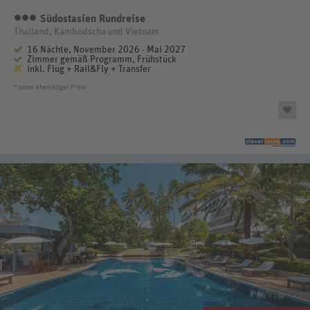
Südostasien Rundreise
3 Sterne
Thailand, Kambodscha und Vietnam
16 Nächte, November 2026 - Mai 2027
Zimmer gemäß Programm, Frühstück
inkl. Flug + Rail&Fly + Transfer
* unser ehemaliger Preis