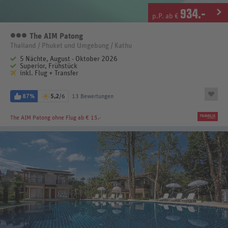
934
.-
p.P. ab €
The AIM Patong
3 Sterne
Thailand / Phuket und Umgebung / Kathu
5 Nächte, August - Oktober 2026
Superior, Frühstück
inkl. Flug + Transfer
87%
5,2
/6
13 Bewertungen
The AIM Patong
ohne Flug ab € 15.-