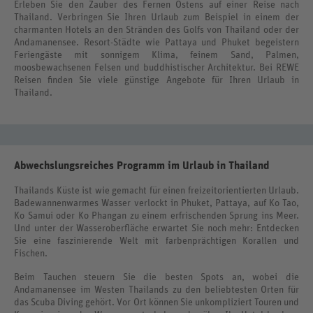
Erleben Sie den Zauber des Fernen Ostens auf einer Reise nach
Thailand. Verbringen Sie Ihren Urlaub zum Beispiel in einem der
charmanten Hotels an den Stränden des Golfs von Thailand oder der
Andamanensee. Resort-Städte wie Pattaya und Phuket begeistern
Feriengäste mit sonnigem Klima, feinem Sand, Palmen,
moosbewachsenen Felsen und buddhistischer Architektur. Bei REWE
Reisen finden Sie viele günstige Angebote für Ihren Urlaub in
Thailand.
Abwechslungsreiches Programm im Urlaub in Thailand
Thailands Küste ist wie gemacht für einen freizeitorientierten Urlaub.
Badewannenwarmes Wasser verlockt in Phuket, Pattaya, auf Ko Tao,
Ko Samui oder Ko Phangan zu einem erfrischenden Sprung ins Meer.
Und unter der Wasseroberfläche erwartet Sie noch mehr: Entdecken
Sie eine faszinierende Welt mit farbenprächtigen Korallen und
Fischen.
Beim Tauchen steuern Sie die besten Spots an, wobei die
Andamanensee im Westen Thailands zu den beliebtesten Orten für
das Scuba Diving gehört. Vor Ort können Sie unkompliziert Touren und