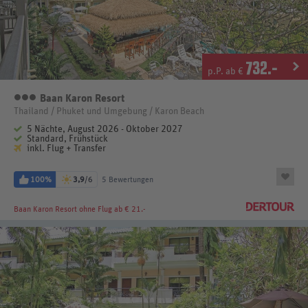
732
.-
p.P. ab €
Baan Karon Resort
3 Sterne
Thailand / Phuket und Umgebung / Karon Beach
5 Nächte, August 2026 - Oktober 2027
Standard, Frühstück
inkl. Flug + Transfer
100%
3,9
/6
5 Bewertungen
Baan Karon Resort
ohne Flug ab € 21.-