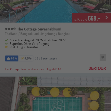
669
.-
p.P. ab €
The Cottage Suvarnabhumi
3,5 Sterne
Thailand / Bangkok und Umgebung / Bangkok
6 Nächte, August 2026 - Oktober 2027
Superior, Ohne Verpflegung
inkl. Flug + Transfer
92%
4,5
/6
121 Bewertungen
The Cottage Suvarnabhumi
ohne Flug ab € 18.-