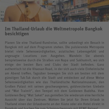
Im Thailand-Urlaub die Weltmetropole Bangkok
besichtigen
Planen Sie eine Thailand-Rundreise, sollte unbedingt ein Besuch in
Bangkok mit auf dem Programm stehen. Die pulsierende Metropole
bietet viele Sehenswürdigkeiten, asiatisches Lebensgefühl und
angesagte Locations zum Ausgehen. Wandeln Sie abends
beispielsweise durch die Straßen von Napa und Sukhumvit, wo sich
einige der besten Bars und Clubs der Stadt befinden. Ganz
authentisch ist die Khaosan Road, in der sich auch viele Einheimische
am Abend treffen. Tagsüber bewegen Sie sich am besten mit dem
günstigen Tuk-Tuk durch die Stadt und entdecken auf diese Weise
Sehenswürdigkeiten wie das Thailändische Nationalmuseum, den
Großen Palast mit seinen geschwungenen, goldverzierten Giebeln
und "Wat Traimit", den Tempel mit dem Goldenen Buddha. Vom
Goldenen Berg "Wat Saket" aus genießen Sie wiederum eine herrliche
Aussicht über das Zentrum. Wählen Sie jetzt für Ihren Urlaub in
Thailand einen der Urlaubsorte an der Küste oder ein Hotel direkt in
Bangkok und buchen Sie zum Schnäppchenpreis mit REWE Reisen!