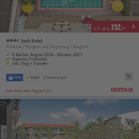
732
.-
p.P. ab €
Josh Hotel
3,5 Sterne
Thailand / Bangkok und Umgebung / Bangkok
6 Nächte, August 2026 - Oktober 2027
Superior, Frühstück
inkl. Flug + Transfer
79%
4,3
/6
8 Bewertungen
Josh Hotel
ohne Flug ab € 20.-