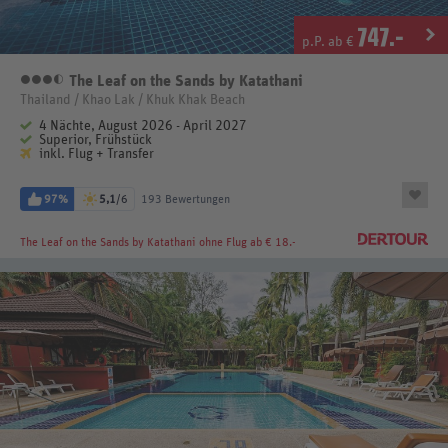
747
.-
p.P. ab €
The Leaf on the Sands by Katathani
3,5 Sterne
Thailand / Khao Lak / Khuk Khak Beach
4 Nächte, August 2026 - April 2027
Superior, Frühstück
inkl. Flug + Transfer
97%
5,1
/6
193 Bewertungen
The Leaf on the Sands by Katathani
ohne Flug ab € 18.-