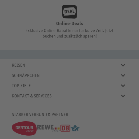
Online-Deals
Exklusive Online-Rabatte nur für kurze Zeit. Jetzt
buchen und zusätzlich sparen!
REISEN
Eigene Anreise
SCHNÄPPCHEN
Pauschalreisen
Aktuelle Reiseangebote
Städtereisen
TOP-ZIELE
Reiseangebote der Woche
Rundreisen
Urlaub in Deutschland
Online-Deals
KONTAKT & SERVICES
Kreuzfahrten
Urlaub in Österreich
Kurzurlaub bis € 150.-
FAQ
Familienurlaub
Urlaub in Italien
Pauschalreisen bis € 500.-
Servicebereich
Wellnessurlaub
✈
Urlaub in Spanien
STARKER VERBUND & PARTNER
Reisemagazin
Kontaktformular
✈
Urlaub in Bulgarien
% Satte Rabatte
♥ Merkliste
✈
Urlaub in Griechenland
Newsletter
✈
Urlaub in der Karibik
Push-Benachrichtigungen