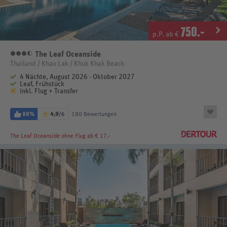
750
.-
p.P. ab €
The Leaf Oceanside
3,5 Sterne
Thailand / Khao Lak / Khuk Khak Beach
4 Nächte, August 2026 - Oktober 2027
Leaf, Frühstück
inkl. Flug + Transfer
88%
4,9
/6
180 Bewertungen
The Leaf Oceanside
ohne Flug ab € 17.-