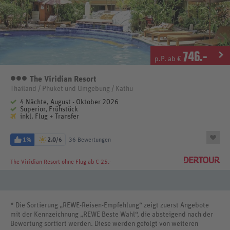
746
.-
p.P. ab €
The Viridian Resort
3 Sterne
Thailand / Phuket und Umgebung / Kathu
4 Nächte, August - Oktober 2026
Superior, Frühstück
inkl. Flug + Transfer
1%
2,0
/6
36 Bewertungen
The Viridian Resort
ohne Flug ab € 25.-
* Die Sortierung „REWE-Reisen-Empfehlung“ zeigt zuerst Angebote
mit der Kennzeichnung „REWE Beste Wahl“, die absteigend nach der
Bewertung sortiert werden. Diese werden gefolgt von weiteren