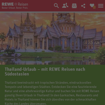
0
Thailand-Urlaub – mit REWE Reisen nach
Südostasien
Thailand beeindruckt mit tropischen Stränden, eindrucksvollen
Tempeln und lebendigen Städten. Entdecken Sie eine faszinierende
Natur und eine altehrwürdige Kultur und buchen Sie mit REWE Reisen
günstig Ihren Urlaub in Thailand! In den Garküchen, Restaurants und
Hotels in Thailand können Sie sich überdies von der schmackhaften
Küche des Landes überzeugen.