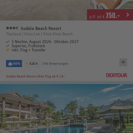
750
.-
p.P. ab €
Sudala Beach Resort
3,5 Sterne
Thailand / Khao Lak / Khuk Khak Beach
5 Nächte, August 2026 - Oktober 2027
Superior, Frühstück
inkl. Flug + Transfer
88%
5,0
/6
398 Bewertungen
Sudala Beach Resort
ohne Flug ab € 18.-