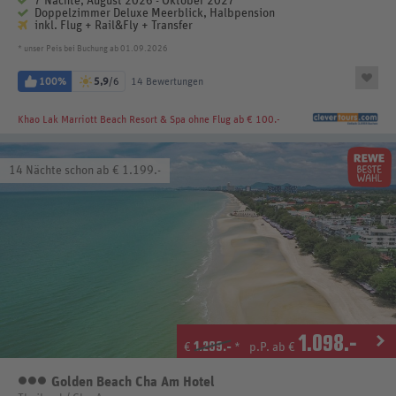
7 Nächte, August 2026 - Oktober 2027
Doppelzimmer Deluxe Meerblick, Halbpension
inkl. Flug + Rail&Fly + Transfer
* unser Peis bei Buchung ab 01.09.2026
100%
5,9
/6
14 Bewertungen
Khao Lak Marriott Beach Resort & Spa
ohne Flug ab € 100.-
14 Nächte schon ab € 1.199.-
1.098
.-
1.299.-
€
*
p.P. ab €
Golden Beach Cha Am Hotel
3 Sterne