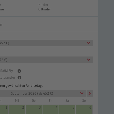
e
Kinder
ene
0 Kinder
en
452 €)
52 €)
 Rail&Fly
teltransfer
Ihren gewünschten Anreisetag.
September 2026 (ab 452 €)
i
Mi
Do
Fr
Sa
So
1
2
3
4
5
6