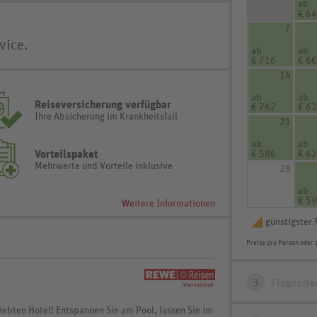
ab
€ 6
7
vice.
ab
ab
€ 716
€ 6
14
ab
ab
Reiseversicherung verfügbar
€ 762
€ 6
Ihre Absicherung im Krankheitsfall
21
ab
ab
Vorteilspaket
€ 586
€ 6
Mehrwerte und Vorteile inklusive
28
ab
€ 5
Weitere Informationen
günstigster 
Preise pro Person oder 
3
Flugzeite
ebten Hotel! Entspannen Sie am Pool, lassen Sie im