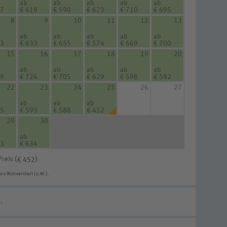
ab
ab
ab
ab
ab
47
€ 619
€ 590
€ 623
€ 710
€ 695
8
9
10
11
12
13
ab
ab
ab
ab
ab
63
€ 633
€ 655
€ 574
€ 669
€ 700
15
16
17
18
19
20
ab
ab
ab
ab
ab
29
€ 724
€ 705
€ 629
€ 598
€ 592
22
23
24
25
26
27
ab
ab
ab
25
€ 593
€ 588
€ 452
29
30
ab
93
€ 634
Preis (
)
€ 452
pro Wohneinheit (p.W.).
n