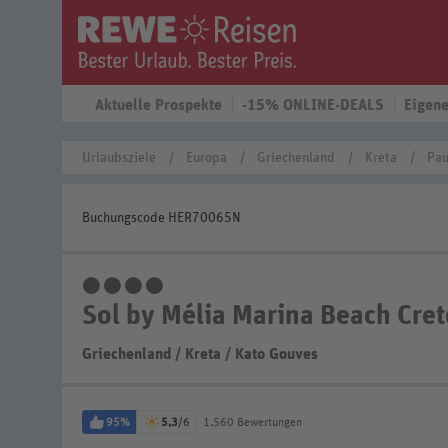
Aktuelle Prospekte
-15% ONLINE-DEALS
Eigene
Urlaubsziele
Europa
Griechenland
Kreta
Pau
Buchungscode HER70065N
4 Sterne
Sol by Mélia Marina Beach Cret
Griechenland
/
Kreta
/
Kato Gouves
95%
5,3
/6
1.560 Bewertungen