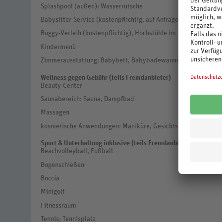
Splashpool (außen): Wasserrutsche
Babysitter-Service (kostenpflichtig, auf Anfrage)
Buggy-Verleih (kostenpflichtig), Hochstühle im Restaurant, B
Kindermenü
Zimmerausstattung: Babybett, Babybadewanne (gegen Kautio
Wellness gegen Gebühr (teils Fremdanbieter)
Beauty-Center
Saunabereich: Sauna, Dampfbad
Massagen
kosmetische Anwendungen: Maniküre, Gesichtsbehandlung
Sport & Unterhaltung inklusive (teils Fremdanbieter)
Beachvolleyball, Fußball
Bogenschießen
Boccia
Minigolf
Fitnessraum
Tennis: Tennisplatz