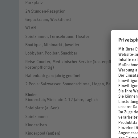
Parkplatz
24 Stunden-Rezeption
Gepäckraum, Weckdienst
WLAN
Spielzimmer, Fernsehraum, Theater
Boutique, Minimarkt, Juwelier
Lobbybar, Poolbar, Snackbar
Reise-Counter, Medizinischer Service (kostenpflichtig), Roomse
kostenpflichtig)
Hallenbad: ganzjährig geöffnet
2 Pools: Salzwasser, Sonnenschirme, Liegen, Badetuch (gegen 
Kinder
Kinderclub/Miniclub: 4-12 Jahre, täglich
Spielplatz (außen)
Spielzimmer
Kinderdisco
Kinderpool (außen)