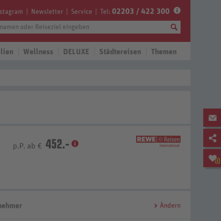
02203 / 422 300
nstagram
Newsletter
Service
Tel:
lien
Wellness
DELUXE
Städtereisen
Themen
452.-
p.P. ab €
0
lnehmer
Ändern