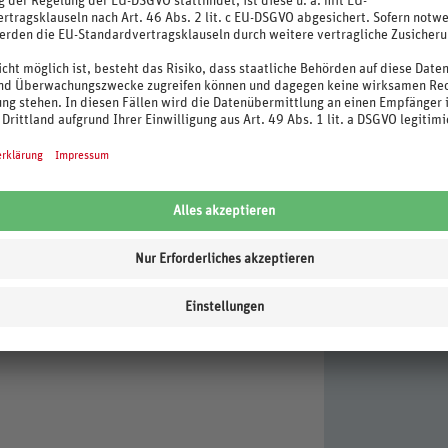
abynahrung
n)