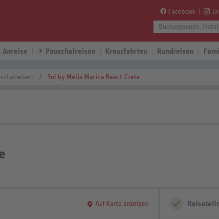
Facebook
I
 Anreise
✈
Pauschalreisen
Kreuzfahrten
Rundreisen
Fami
schalreisen
Sol by Mélia Marina Beach Crete
e
Reisetei
Auf Karte anzeigen