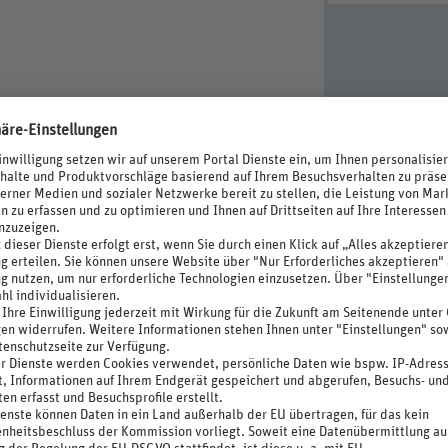
rvice (kostenpflichtig), Wäscheservice (im Hotel,
Kaution)