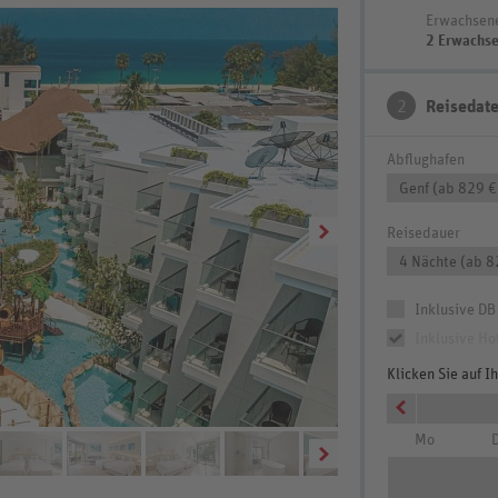
Erwachsen
2 Erwachs
2
Reisedat
Abflughafen
Genf (ab 829 €
Reisedauer
4 Nächte (ab 8
Inklusive DB
Inklusive Ho
Klicken Sie auf 
Mo
D