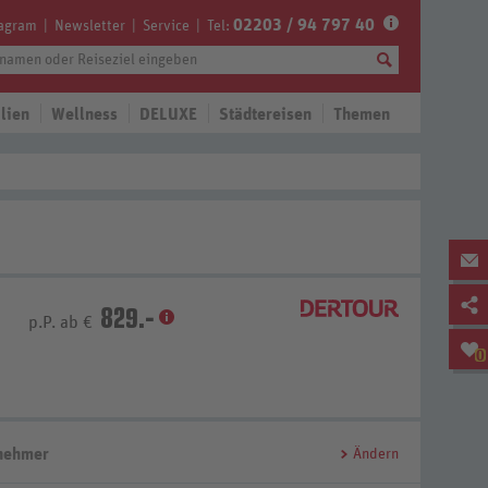
02203 / 94 797 40
tagram
Newsletter
Service
Tel:
lien
Wellness
DELUXE
Städtereisen
Themen
829.-
p.P. ab €
0
lnehmer
Ändern