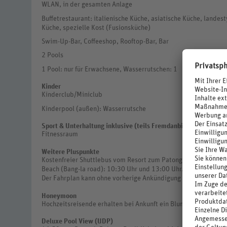
WLAN, in der gesamten Anlage
Buffetrestaurant: italienische Küche, asiatische Küche, landes
Küche, spezielle Kost (Fusionsküche)
Swim-Up-Bar, Coffeeshop, Rooftop-Bar, Bar
2 Pools
1 Pool: nur für Erwachsene, Wasserrutschen: 1
Kinder
Kinderclub/Miniclub
Kinderpool (außen): Wasserrutsche
Sport & Unterhaltung inklusive (teils Fremdanbieter)
Fitnessraum
Weitere Pluspunkte
Kostenfreier Shuttlebus vom Resort zum Patong Beach (je nach
Beach (Bang-la road): 10:30 Uhr und 13:00 Uhr. Patong Beach 
Der Fahrplan kann ohne vorherige Ankündigung geändert werd
Honeymoon
Hochzeitsreisende erhalten bei Ankunft ein Blumenarrangeme
Deluxe Pool View (UDP)