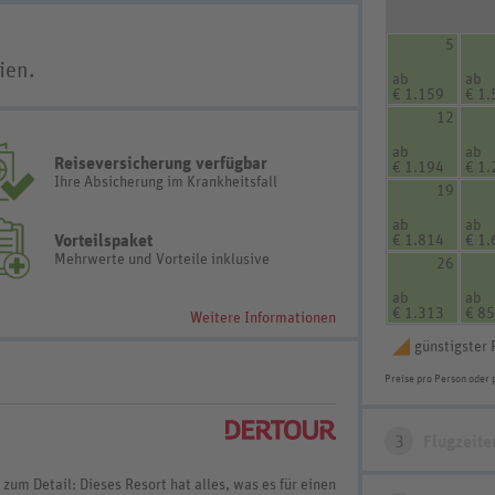
5
ien.
ab
ab
€ 1.159
€ 1.
12
ab
ab
Reiseversicherung verfügbar
€ 1.194
€ 1.
Ihre Absicherung im Krankheitsfall
19
ab
ab
Vorteilspaket
€ 1.814
€ 1.
Mehrwerte und Vorteile inklusive
26
ab
ab
€ 1.313
€ 8
Weitere Informationen
günstigster 
Preise pro Person oder 
3
Flugzeite
zum Detail: Dieses Resort hat alles, was es für einen