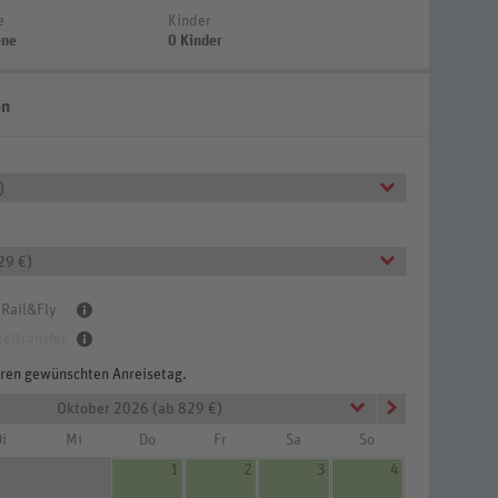
e
Kinder
ene
0 Kinder
en
)
29 €)
 Rail&Fly
teltransfer
Ihren gewünschten Anreisetag.
Oktober 2026 (ab 829 €)
i
Mi
Do
Fr
Sa
So
1
2
3
4