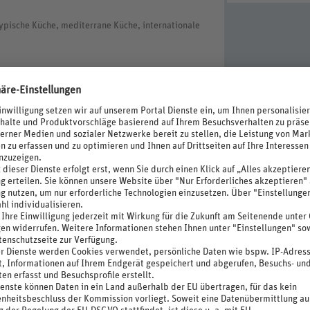
typische Küche, mediterrane Küche, internationale
 Verfügbarkeit und Änderung): Hotel nach Patong
(Bang-la road) zum Hotel: 15:00 Uhr und 17:40 Uhr.
en.
nt im Zimmer und ein Willkommensgetränk