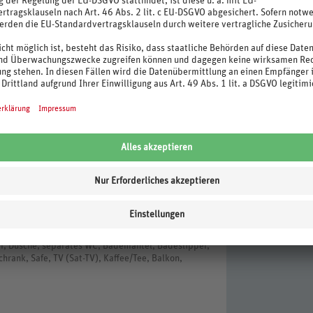
hlafraum, Dusche, Badewanne, separates WC,
l regulierbar, Mini-Kühlschrank, Safe, TV (Sat-TV),
hlafraum, Dusche, Badewanne, separates WC,
l regulierbar, Mini-Kühlschrank, Safe, TV (Sat-TV),
 Anzahl Zimmer: 12
m, Sitzecke, Dusche, separates WC, Bademantel,
r, Mini-Kühlschrank, Safe, TV (Sat-TV), Kaffee/Tee,
binierter Wohn-/Schlafraum, Sitzecke, 2 Bäder,
Klimaanlage, individuell regulierbar, Mini-
mmer: 50
m, Dusche, separates WC, Bademantel, Badeslipper,
hrank, Safe, TV (Sat-TV), Kaffee/Tee, Balkon,