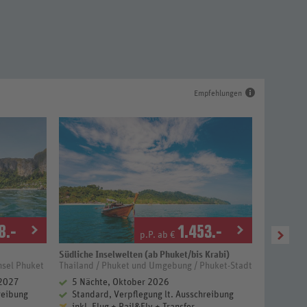
Empfehlungen
8
.-
1.453
.-
p.P. ab €
Südliche Inselwelten (ab Phuket/bis Krabi)
Pr
4 
nsel Phuket
Thailand / Phuket und Umgebung / Phuket-Stadt
Thailand /
 2027
5 Nächte, Oktober 2026
4 Näch
reibung
Standard, Verpflegung lt. Ausschreibung
Superio