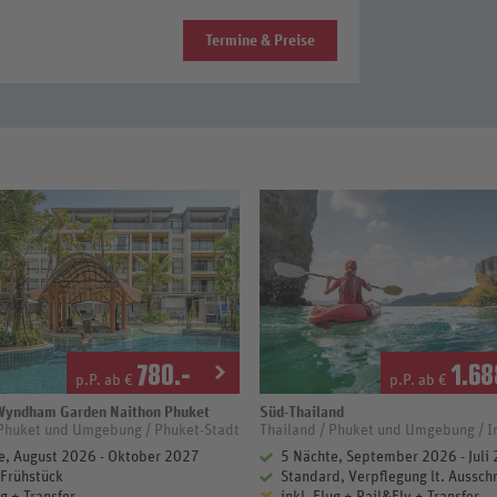
Termine & Preise
780
.-
1.68
p.P. ab €
p.P. ab €
yndham Garden Naithon Phuket
Süd-Thailand
 Sterne
 Phuket und Umgebung / Phuket-Stadt
Thailand / Phuket und Umgebung / I
e, August 2026 - Oktober 2027
5 Nächte, September 2026 - Juli
 Frühstück
Standard, Verpflegung lt. Aussch