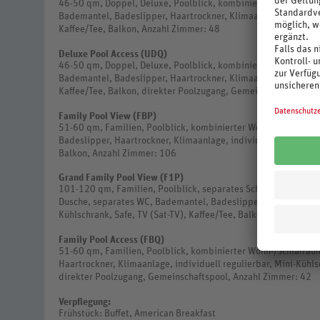
46-50 qm, Doppel, Deluxe, Poolblick, kombinierter Wohn-/Sc
Bademantel, Badeslipper, Haartrockner, Klimaanlage, individuel
Kaffee/Tee, Balkon, Anzahl Zimmer: 48
Deluxe Pool Access (UDQ)
46-50 qm, Doppel, Deluxe, Poolblick, kombinierter Wohn-/Sc
Bademantel, Badeslipper, Haartrockner, Klimaanlage, individuel
Kaffee/Tee, Balkon, direkter Poolzugang, Gemeinschaftspool,
Family Pool View (FBP)
51-60 qm, Familien, Poolblick, kombinierter Wohn-/Schlafrau
Badeslipper, Haartrockner, Klimaanlage, individuell regulierba
Balkon, Anzahl Zimmer: 106
Grand Family Pool View (F1P)
101-120 qm, Familien, Poolblick, separates Schlafzimmer, kom
Dusche, separates WC, Bademantel, Badeslipper, Haartrockner, 
Kühlschrank, Safe, TV (Sat-TV), Kaffee/Tee, Balkon, Anzahl Zi
Family Pool Access (FBQ)
51-60 qm, Familien, Poolblick, kombinierter Wohn-/Schlafrau
Haartrockner, Klimaanlage, individuell regulierbar, Mini-Kühlsc
direkter Poolzugang, Gemeinschaftspool, Anzahl Zimmer: 42
Verpflegung:
Frühstück: Buffet, American Breakfast