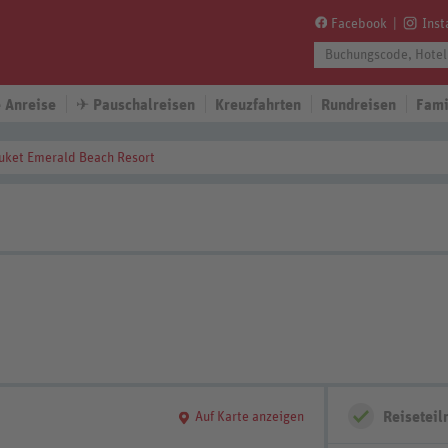
Facebook
Ins
 Anreise
✈
Pauschalreisen
Kreuzfahrten
Rundreisen
Fami
uket Emerald Beach Resort
Reisetei
Auf Karte anzeigen