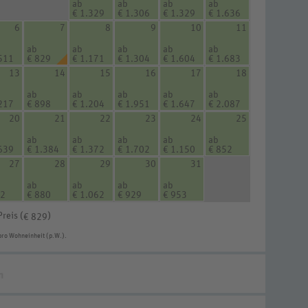
ab
ab
ab
ab
€ 1.329
€ 1.306
€ 1.329
€ 1.636
6
7
8
9
10
11
ab
ab
ab
ab
ab
511
€ 829
€ 1.171
€ 1.304
€ 1.604
€ 1.683
13
14
15
16
17
18
ab
ab
ab
ab
ab
217
€ 898
€ 1.204
€ 1.951
€ 1.647
€ 2.087
20
21
22
23
24
25
ab
ab
ab
ab
ab
639
€ 1.384
€ 1.372
€ 1.702
€ 1.150
€ 852
27
28
29
30
31
ab
ab
ab
ab
52
€ 880
€ 1.062
€ 929
€ 953
Preis (
)
€ 829
pro Wohneinheit (p.W.).
n