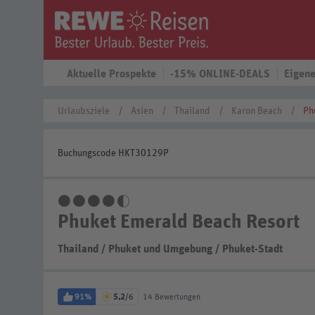
Aktuelle Prospekte
-15% ONLINE-DEALS
Eigene
Urlaubsziele
Asien
Thailand
Karon Beach
Ph
Buchungscode HKT30129P
4,5 Sterne
Phuket Emerald Beach Resort
Thailand
/
Phuket und Umgebung
/
Phuket-Stadt
91%
5,2
/6
14 Bewertungen