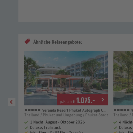
Ähnliche Reiseangebote:
1
.-
1.075
.-
p.P. ab €
 Resort
Veranda Resort Phuket Autograph Collection
W
5 Sterne
5
sel Phuket
Thailand / Phuket und Umgebung / Phuket-Stadt
Thailand /
r 2027
1 Nacht, August - Oktober 2026
4 Nächt
Deluxe, Frühstück
Deluxe,