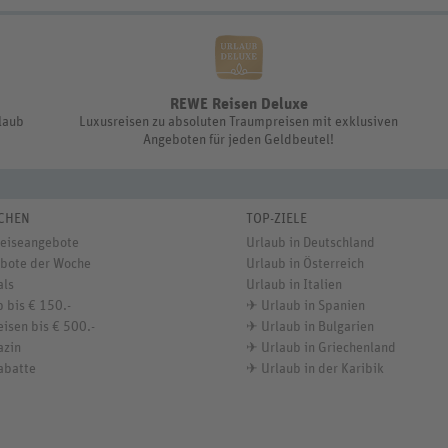
REWE Reisen Deluxe
rlaub
Luxusreisen zu absoluten Traumpreisen mit exklusiven
Angeboten für jeden Geldbeutel!
CHEN
TOP-ZIELE
Reiseangebote
Urlaub in Deutschland
bote der Woche
Urlaub in Österreich
als
Urlaub in Italien
 bis € 150.-
✈
Urlaub in Spanien
isen bis € 500.-
✈
Urlaub in Bulgarien
azin
✈
Urlaub in Griechenland
abatte
✈
Urlaub in der Karibik