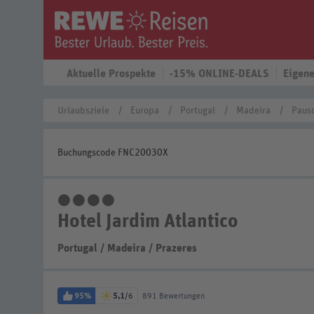
Aktuelle Prospekte
-15% ONLINE-DEALS
Eigene
Urlaubsziele
Europa
Portugal
Madeira
Pausc
Buchungscode FNC20030X
4 Sterne
Hotel Jardim Atlantico
Portugal
/
Madeira
/
Prazeres
95%
5,1
/6
891 Bewertungen