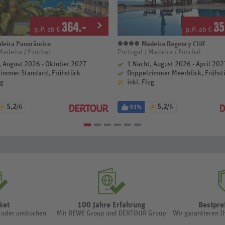
364
.-
35
p.P. ab €
p.P. ab €
eira Panorâmico
Madeira Regency Cliff
terne
4 Sterne
Madeira / Funchal
Portugal / Madeira / Funchal
, August 2026 - Oktober 2027
1 Nacht, August 2026 - April 202
immer Standard, Frühstück
Doppelzimmer Meerblick, Frühst
ug
inkl. Flug
5,2
/6
5,2
/6
93%
ket
100 Jahre Erfahrung
Bestpre
n oder umbuchen
Mit REWE Group und DERTOUR Group
Wir garantieren I