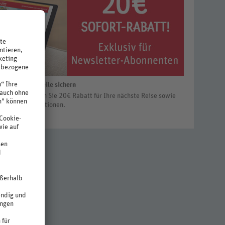
ieren und Vorteile sichern
letter erhalten Sie 20€ Rabatt für Ihre nächste Reise sowie
ngebote und Aktionen.