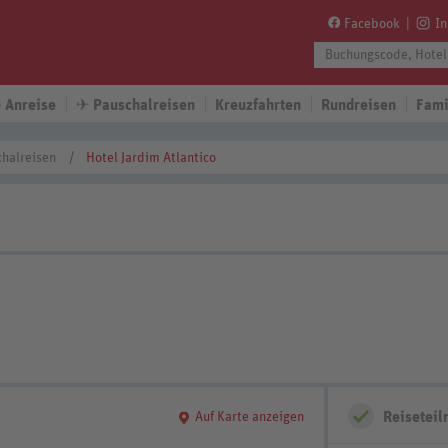
Facebook
I
 Anreise
✈
Pauschalreisen
Kreuzfahrten
Rundreisen
Fami
halreisen
Hotel Jardim Atlantico
Reisetei
Auf Karte anzeigen