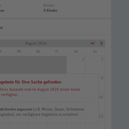
e
Kinder
ene
0 Kinder
en
August 2026
i
Mi
Do
Fr
Sa
So
1
2
4
5
6
7
8
9
ngebote für Ihre Suche gefunden.
 Ihrer Auswahl sind im August 2026 leider keine
 verfügbar.
11
12
13
14
15
16
hkriterien anpassen
(z.B. Monat, Dauer, Teilnehmer
ughafen), um verfügbare Angebote zu erhalten!
18
19
20
21
22
23