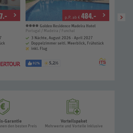
7
.-
484
.-
p.P. ab €
Golden Residence Madeira Hotel
4 Sterne
Portugal / Madeira / Funchal
Portugal /
7
3 Nächte, August 2026 - April 2027
5 Näch
ück
Doppelzimmer seitl. Meerblick, Frühstück
Doppel
inkl. Flug
inkl. F
5,2
/6
92%
82%
is-Garantie
Vorteilspaket
hnen den besten Preis
Mehrwerte und Vorteile inklusive