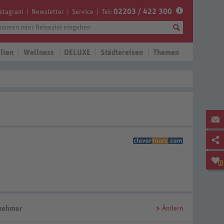
02203 / 422 300
nstagram
Newsletter
Service
Tel:
lien
Wellness
DELUXE
Städtereisen
Themen
0
lnehmer
Ändern