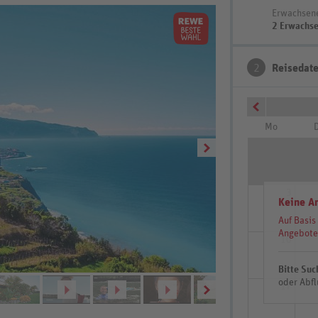
Erwachsen
2 Erwachs
2
Reisedat
Mo
D
3
Keine A
Auf Basis
Angebote
10
Bitte Suc
oder Abfl
17