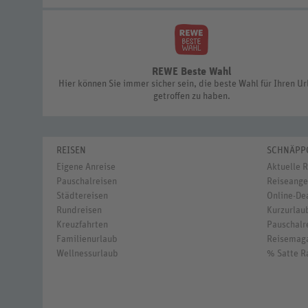
REWE Beste Wahl
Hier können Sie immer sicher sein, die beste Wahl für Ihren U
getroffen zu haben.
REISEN
SCHNÄPP
Eigene Anreise
Aktuelle 
Pauschalreisen
Reiseange
Städtereisen
Online-De
Rundreisen
Kurzurlaub
Kreuzfahrten
Pauschalre
Familienurlaub
Reisemag
Wellnessurlaub
% Satte R