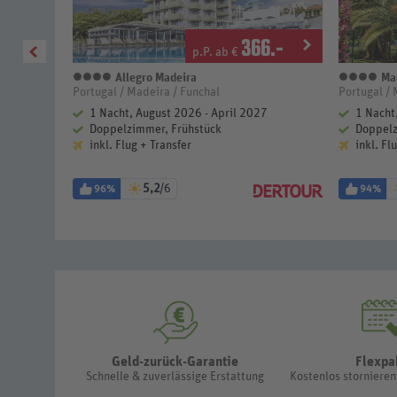
3
.-
366
.-
p.P. ab €
Allegro Madeira
Mad
4 Sterne
4 S
Portugal / Madeira / Funchal
Portugal / 
2027
1 Nacht, August 2026 - April 2027
1 Nacht
ück
Doppelzimmer, Frühstück
Doppelz
inkl. Flug + Transfer
inkl. Fl
5,2
/6
96%
94%
Geld-zurück-Garantie
Flexpa
Schnelle & zuverlässige Erstattung
Kostenlos storniere