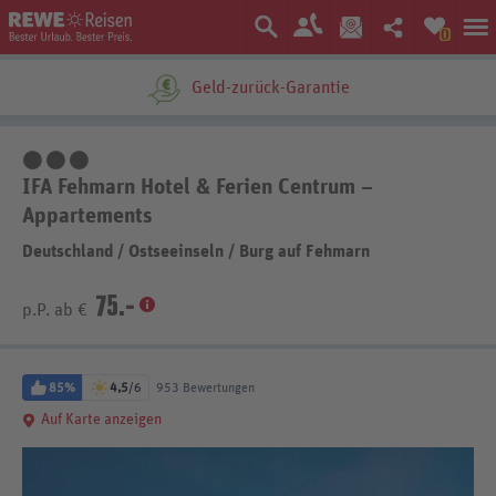
0
Geld-zurück-Garantie
3 Sterne
IFA Fehmarn Hotel & Ferien Centrum –
Appartements
Deutschland
/
Ostseeinseln
/
Burg auf Fehmarn
75.-
p.P. ab €
85%
4,5
/6
953 Bewertungen
Auf Karte anzeigen