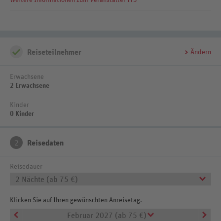
Förderung und Unterstützung lokaler, sozialer und kultureller
Projekte
Reiseteilnehmer
Ändern
Erwachsene
2 Erwachsene
Kinder
0 Kinder
2
Reisedaten
Reisedauer
2 Nächte (ab 75 €)
Klicken Sie auf Ihren gewünschten Anreisetag.
Februar 2027 (ab 75 €)