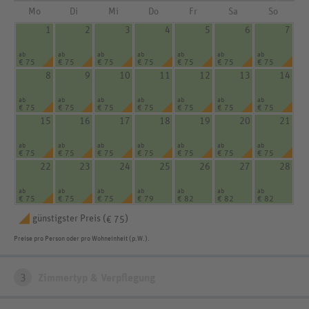
Mo
Di
Mi
Do
Fr
Sa
So
1
2
3
4
5
6
7
ab
ab
ab
ab
ab
ab
ab
€ 75
€ 75
€ 75
€ 75
€ 75
€ 75
€ 75
8
9
10
11
12
13
14
ab
ab
ab
ab
ab
ab
ab
€ 75
€ 75
€ 75
€ 75
€ 75
€ 75
€ 75
15
16
17
18
19
20
21
ab
ab
ab
ab
ab
ab
ab
€ 75
€ 75
€ 75
€ 75
€ 75
€ 75
€ 75
22
23
24
25
26
27
28
ab
ab
ab
ab
ab
ab
ab
€ 75
€ 75
€ 75
€ 79
€ 82
€ 82
€ 82
günstigster Preis (
)
€ 75
Preise pro Person oder pro Wohneinheit (p.W.).
3
Zimmertyp & Verpflegung