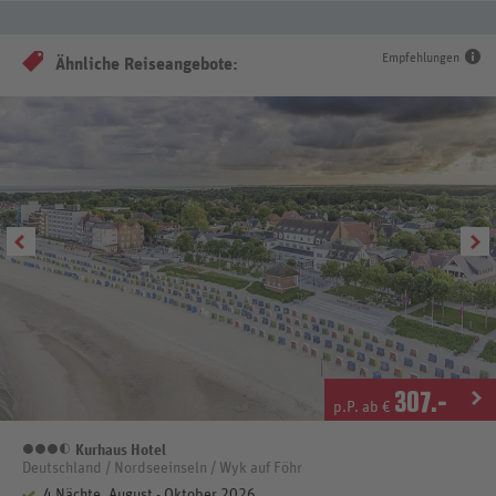
Empfehlungen
Ähnliche Reiseangebote:
307
.-
p.P. ab €
Kurhaus Hotel
3,5 Sterne
Deutschland / Nordseeinseln / Wyk auf Föhr
4 Nächte, August - Oktober 2026