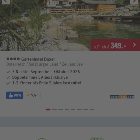
349
.-
p.P. ab €
Gartenhotel Daxer
4 Sterne
Österreich / Salzburger Land / Zell am See
3 Nächte, September - Oktober 2026
Doppelzimmer, Alles Inklusive
1-2 Kinder bis Ende 5 Jahre kostenfrei
98%
5,6
/6