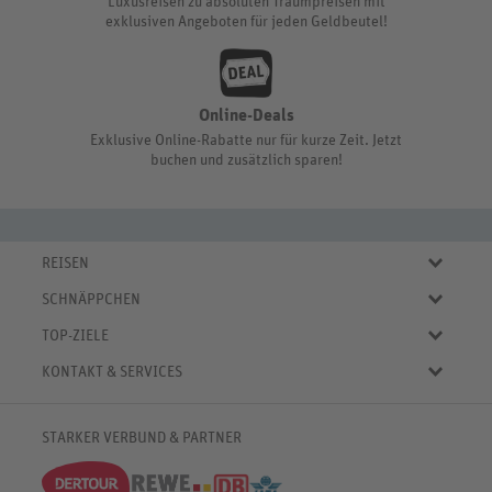
Luxusreisen zu absoluten Traumpreisen mit
exklusiven Angeboten für jeden Geldbeutel!
Online-Deals
Exklusive Online-Rabatte nur für kurze Zeit. Jetzt
buchen und zusätzlich sparen!
REISEN
Eigene Anreise
SCHNÄPPCHEN
Pauschalreisen
Aktuelle Reiseangebote
Städtereisen
TOP-ZIELE
Reiseangebote der Woche
Rundreisen
Urlaub in Deutschland
Online-Deals
KONTAKT & SERVICES
Kreuzfahrten
Urlaub in Österreich
Kurzurlaub bis € 150.-
FAQ
Familienurlaub
Urlaub in Italien
Pauschalreisen bis € 500.-
Servicebereich
Wellnessurlaub
✈
Urlaub in Spanien
STARKER VERBUND & PARTNER
Reisemagazin
Kontaktformular
✈
Urlaub in Bulgarien
% Satte Rabatte
♥ Merkliste
✈
Urlaub in Griechenland
Newsletter