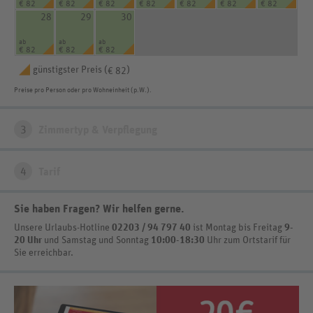
€ 82
€ 82
€ 82
€ 82
€ 82
€ 82
€ 82
28
29
30
ab
ab
ab
€ 82
€ 82
€ 82
günstigster Preis (
)
€ 82
Preise pro Person oder pro Wohneinheit (p.W.).
3
Zimmertyp & Verpflegung
4
Tarif
Sie haben Fragen? Wir helfen gerne
.
Unsere Urlaubs-Hotline
02203 / 94 797 40
ist
Montag bis Freitag
9-
20 Uhr
und Samstag und Sonntag
10:00-18:30
Uhr zum Ortstarif
für
Sie erreichbar.