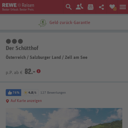
0
Geld-zurück-Garantie
3 Sterne
Der Schütthof
Österreich
/
Salzburger Land
/
Zell am See
82.-
p.P. ab €
76%
4,8
/6
127 Bewertungen
Auf Karte anzeigen