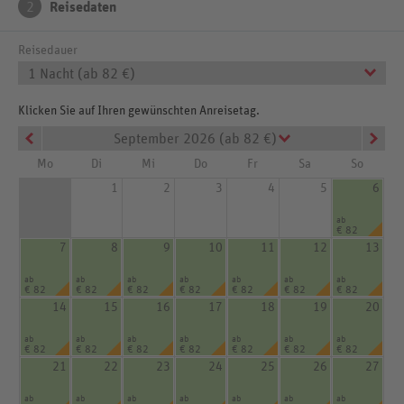
2
Reisedaten
Reisedauer
1 Nacht (ab 82 €)
Klicken Sie auf Ihren gewünschten Anreisetag.
September 2026 (ab 82 €)
Mo
Di
Mi
Do
Fr
Sa
So
1
2
3
4
5
6
ab
€ 82
7
8
9
10
11
12
13
ab
ab
ab
ab
ab
ab
ab
€ 82
€ 82
€ 82
€ 82
€ 82
€ 82
€ 82
14
15
16
17
18
19
20
ab
ab
ab
ab
ab
ab
ab
€ 82
€ 82
€ 82
€ 82
€ 82
€ 82
€ 82
21
22
23
24
25
26
27
ab
ab
ab
ab
ab
ab
ab