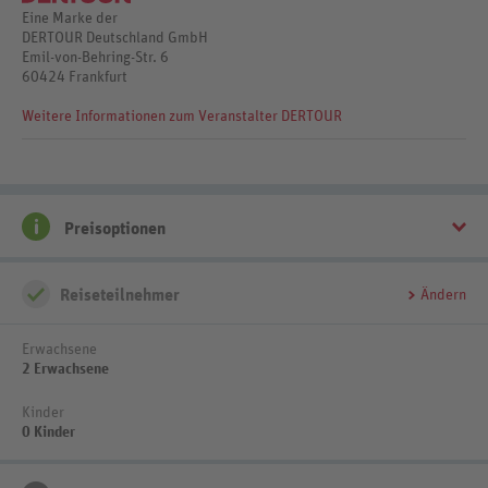
Eine Marke der
DERTOUR Deutschland GmbH
Emil-von-Behring-Str. 6
60424 Frankfurt
Weitere Informationen zum Veranstalter DERTOUR
Preisoptionen
Bis 1 Tag vor Anreise kostenfrei stornierbar
Reiseteilnehmer
Ändern
Erwachsene
2 Erwachsene
Kinder
0 Kinder