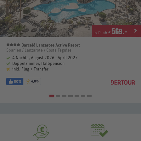
569
.-
p.P. ab €
Barceló Lanzarote Active Resort
4 Sterne
Spanien / Lanzarote / Costa Teguise
4 Nächte, August 2026 - April 2027
Doppelzimmer, Halbpension
inkl. Flug + Transfer
80%
4,8
/6