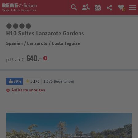
0
4 Sterne
H10 Suites Lanzarote Gardens
Spanien
/
Lanzarote
/
Costa Teguise
640.-
p.P. ab €
89%
5,1
/6
1.675 Bewertungen
Auf Karte anzeigen