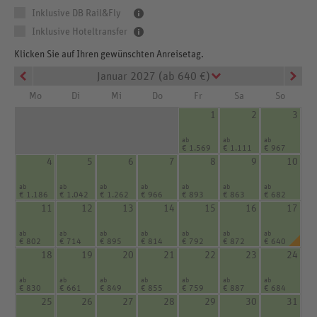
Inklusive DB Rail&Fly
Inklusive Hoteltransfer
Klicken Sie auf Ihren gewünschten Anreisetag.
Januar 2027 (ab 640 €)
Mo
Di
Mi
Do
Fr
Sa
So
1
2
3
ab
ab
ab
€ 1.569
€ 1.111
€ 967
4
5
6
7
8
9
10
ab
ab
ab
ab
ab
ab
ab
€ 1.186
€ 1.042
€ 1.262
€ 966
€ 893
€ 863
€ 682
11
12
13
14
15
16
17
ab
ab
ab
ab
ab
ab
ab
€ 802
€ 714
€ 895
€ 814
€ 792
€ 872
€ 640
18
19
20
21
22
23
24
ab
ab
ab
ab
ab
ab
ab
€ 830
€ 661
€ 849
€ 855
€ 759
€ 887
€ 684
25
26
27
28
29
30
31