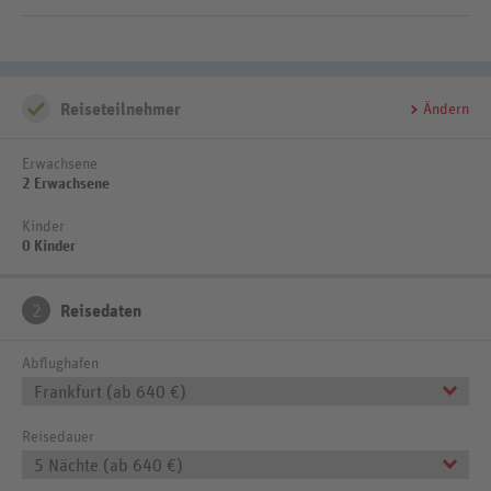
1 Pool: ganzjährig geöffnet, beheizbar, Süßwasser
Terrasse, Gartenanlage
Reiseteilnehmer
Ändern
Erwachsene
2 Erwachsene
Kinder
0 Kinder
2
Reisedaten
Abflughafen
Frankfurt (ab 640 €)
Reisedauer
5 Nächte (ab 640 €)