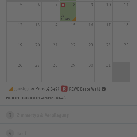
5
6
7
8
9
10
11
ab
€ 349
12
13
14
15
16
17
18
19
20
21
22
23
24
25
26
27
28
29
30
31
günstigster Preis (
)
€ 349
REWE Beste Wahl
Preise pro Person oder pro Wohneinheit (p.W.).
3
Zimmertyp & Verpflegung
4
Tarif