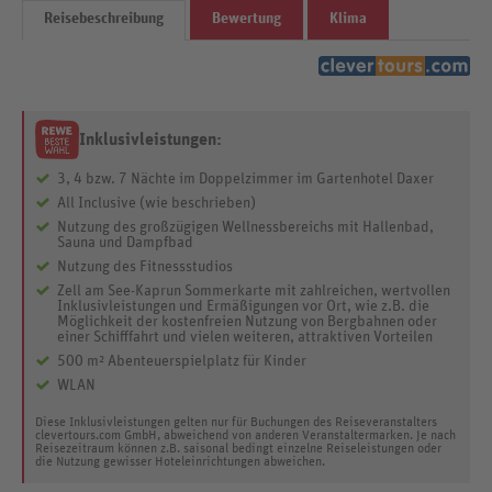
Reisebeschreibung
Bewertung
Klima
Inklusivleistungen:
3, 4 bzw. 7 Nächte im Doppelzimmer im Gartenhotel Daxer
All Inclusive (wie beschrieben)
Nutzung des großzügigen Wellnessbereichs mit Hallenbad,
Sauna und Dampfbad
Nutzung des Fitnessstudios
Zell am See-Kaprun Sommerkarte mit zahlreichen, wertvollen
Inklusivleistungen und Ermäßigungen vor Ort, wie z.B. die
Möglichkeit der kostenfreien Nutzung von Bergbahnen oder
einer Schifffahrt und vielen weiteren, attraktiven Vorteilen
500 m² Abenteuerspielplatz für Kinder
WLAN
Diese Inklusivleistungen gelten nur für Buchungen des Reiseveranstalters
clevertours.com GmbH, abweichend von anderen Veranstaltermarken. Je nach
Reisezeitraum können z.B. saisonal bedingt einzelne Reiseleistungen oder
die Nutzung gewisser Hoteleinrichtungen abweichen.