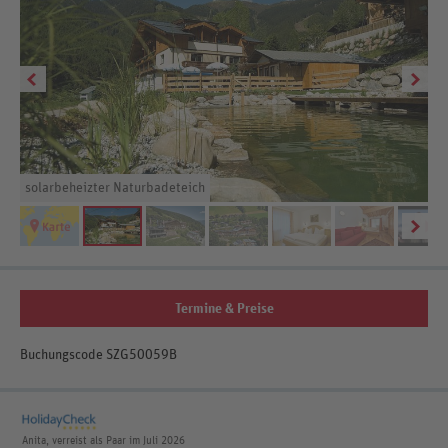
solarbeheizter Naturbadeteich
Ga
Termine & Preise
Buchungscode SZG50059B
Anita, verreist als Paar im Juli 2026