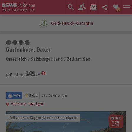
0
Ein Unternehmen der
Geld-zurück-Garantie
4 Sterne
Gartenhotel Daxer
Österreich
/
Salzburger Land
/
Zell am See
349.-
p.P. ab €
98%
5,6
/6
616 Bewertungen
Auf Karte anzeigen
Zell am See-Kaprun Sommer Gästekarte