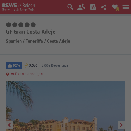
0
5 Sterne
GF Gran Costa Adeje
Spanien
/
Teneriffa
/
Costa Adeje
92%
5,3
/6
1.004 Bewertungen
Auf Karte anzeigen