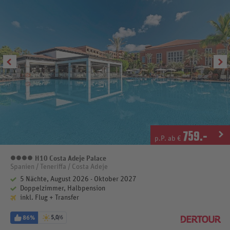
759
.-
p.P. ab €
H10 Costa Adeje Palace
4 Sterne
Spanien / Teneriffa / Costa Adeje
5 Nächte, August 2026 - Oktober 2027
Doppelzimmer, Halbpension
inkl. Flug + Transfer
86%
5,0
/6