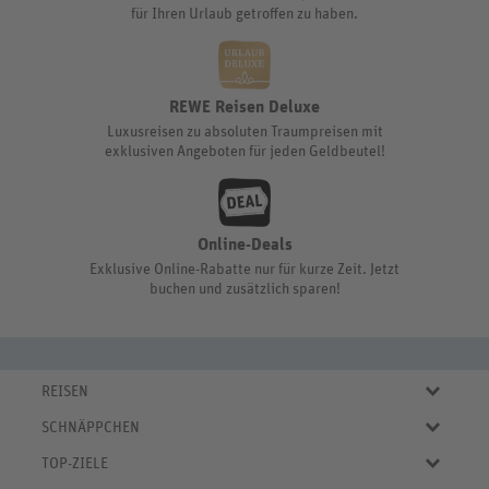
für Ihren Urlaub getroffen zu haben.
REWE Reisen Deluxe
Luxusreisen zu absoluten Traumpreisen mit
exklusiven Angeboten für jeden Geldbeutel!
Online-Deals
Exklusive Online-Rabatte nur für kurze Zeit. Jetzt
buchen und zusätzlich sparen!
REISEN
Eigene Anreise
SCHNÄPPCHEN
Pauschalreisen
Aktuelle Reiseangebote
Städtereisen
TOP-ZIELE
Reiseangebote der Woche
Rundreisen